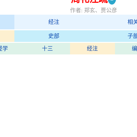
作者: 郑玄、贾公彦
经注
相
史部
子
经学
十三
经注