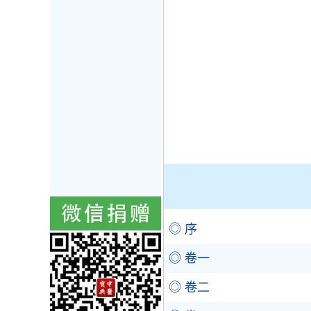
◎ 序
◎ 卷一
◎ 卷二