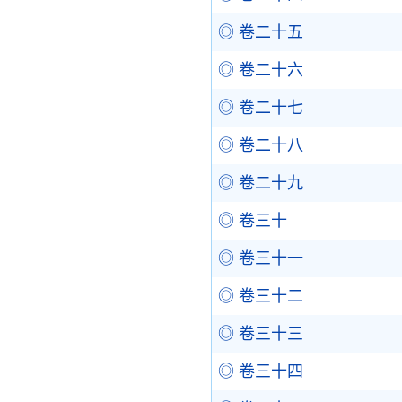
◎ 卷二十五
◎ 卷二十六
◎ 卷二十七
◎ 卷二十八
◎ 卷二十九
◎ 卷三十
◎ 卷三十一
◎ 卷三十二
◎ 卷三十三
◎ 卷三十四