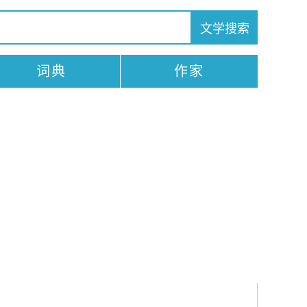
词典
作家