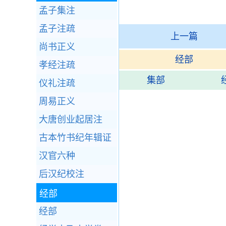
孟子集注
孟子注疏
上一篇
尚书正义
经部
孝经注疏
集部
仪礼注疏
周易正义
大唐创业起居注
古本竹书纪年辑证
汉官六种
后汉纪校注
经部
经部