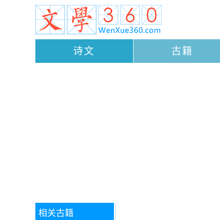
诗文
古籍
相关古籍