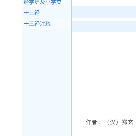
经学史及小学类
十三经
十三经注疏
作者：（汉）郑玄 