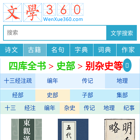
诗文
古籍
名句
字典
词典
作家
四库全书
>
史部
> 别杂史等
十三经注疏
编年
传记
地理
经部
史部
子部
集部
十三
经注
编年
杂史
传记
地理
纪事