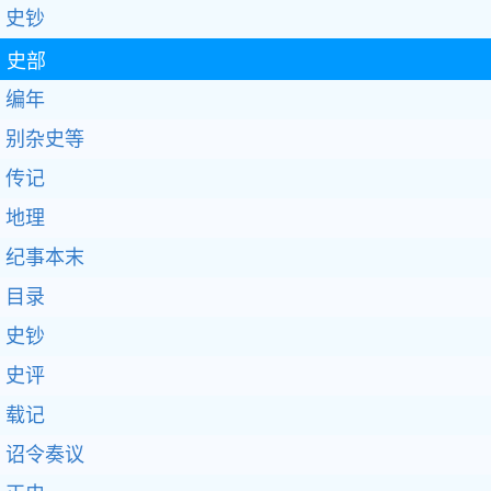
史钞
史部
编年
别杂史等
传记
地理
纪事本末
目录
史钞
史评
载记
诏令奏议