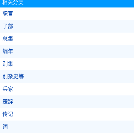
相关分类
职官
子部
总集
编年
别集
别杂史等
兵家
楚辞
传记
词