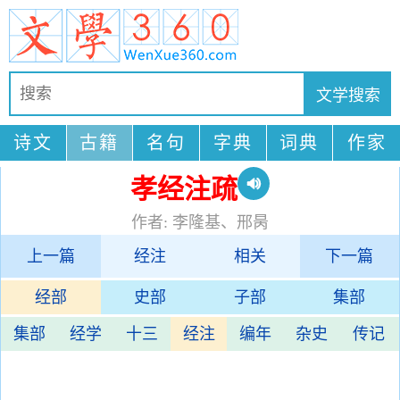
诗文
古籍
名句
字典
词典
作家
孝经注疏
作者: 李隆基、邢昺
上一篇
经注
相关
下一篇
经部
史部
子部
集部
集部
经学
十三
经注
编年
杂史
传记