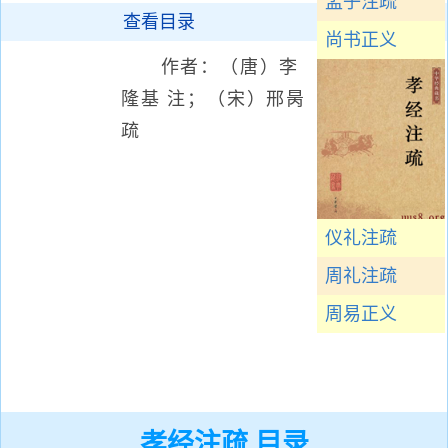
孟子注疏
查看目录
尚书正义
作者：（唐）李
隆基 注；（宋）邢昺
疏
仪礼注疏
周礼注疏
周易正义
孝经注疏 目录