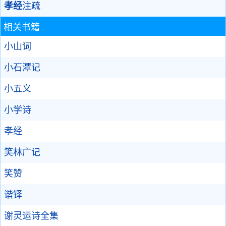
孝经
注疏
相关书籍
小山词
小石潭记
小五义
小学诗
孝经
笑林广记
笑赞
谐铎
谢灵运诗全集