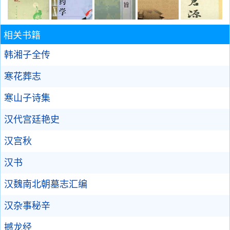
相关书籍
韩湘子全传
寒花葬志
寒山子诗集
汉代宫廷艳史
汉宫秋
汉书
汉魏南北朝墓志汇编
汉杂事秘辛
撼龙经