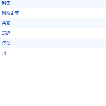
别集
别杂史等
兵家
楚辞
传记
词