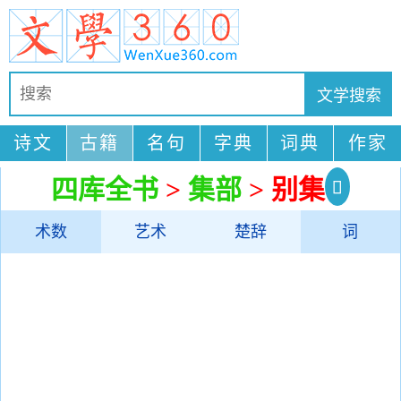
诗文
古籍
名句
字典
词典
作家
四库全书
>
集部
> 别集
术数
艺术
楚辞
词