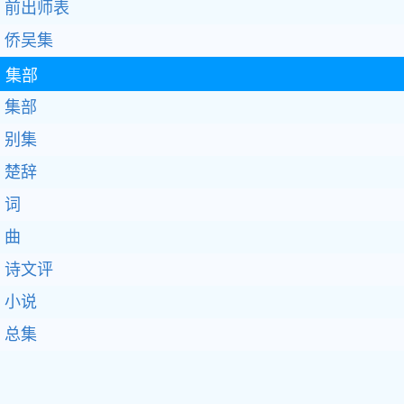
前出师表
侨吴集
集部
集部
别集
楚辞
词
曲
诗文评
小说
总集