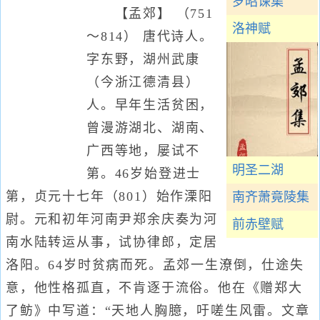
罗昭谏集
【孟郊】 （751
洛神赋
～814） 唐代诗人。
字东野，湖州武康
（今浙江德清县）
人。早年生活贫困，
曾漫游湖北、湖南、
广西等地，屡试不
明圣二湖
第。46岁始登进士
第，贞元十七年（801）始作溧阳
南齐萧竟陵集
尉。元和初年河南尹郑余庆奏为河
前赤壁赋
南水陆转运从事，试协律郎，定居
洛阳。64岁时贫病而死。孟郊一生潦倒，仕途失
意，他性格孤直，不肯逐于流俗。他在《赠郑大
了鲂》中写道：“天地人胸臆，吁嗟生风雷。文章