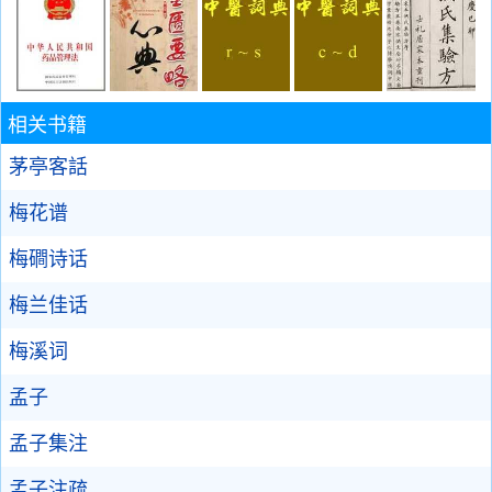
相关书籍
茅亭客話
梅花谱
梅磵诗话
梅兰佳话
梅溪词
孟子
孟子集注
孟子注疏