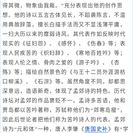
得其微，物象由我裁。”充分表现出他的创作思
想。他的诗以五言古体见长，不蹈袭陈言，不滥
用典故辞藻，擅长白描手法而又不显浅薄平庸，
一扫大历以来的靡弱诗风。其代表作如反映时代
现实的《征妇怨》、《感怀》、《伤春》等；表
现人民疾苦的《织妇辞》、《寒地百姓吟》等；
表现人伦之情、骨肉之爱的《游子吟》、《杏
殇》等；描绘自然景色的《与王十二员外涯游枋
口柳溪》、《石淙》等。虽然角度不同，却都思
深意远，造语新奇，体现了孟郊诗的特色。历代
诗坛对孟郊的作品褒贬不一。孟诗多苦语，他和
贾岛都以苦吟著称，苏轼称他们为“郊寒岛瘦”，
因此后世论者把他们称为苦吟诗人的代表。孟郊
诗为“元和体”一种，唐人李肇《
唐国史补
》有“学