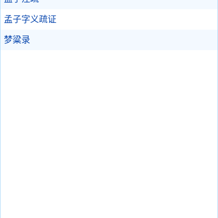
孟子字义疏证
梦粱录