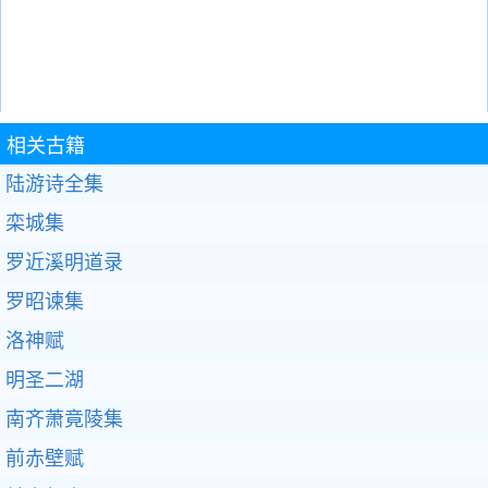
相关古籍
陆游诗全集
栾城集
罗近溪明道录
罗昭谏集
洛神赋
明圣二湖
南齐萧竟陵集
前赤壁赋