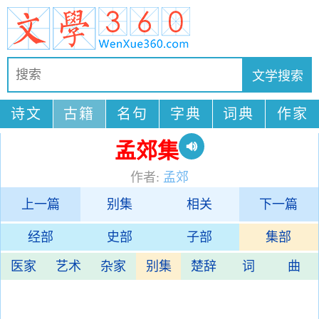
诗文
古籍
名句
字典
词典
作家
孟郊集
作者:
孟郊
上一篇
别集
相关
下一篇
经部
史部
子部
集部
医家
艺术
杂家
别集
楚辞
词
曲