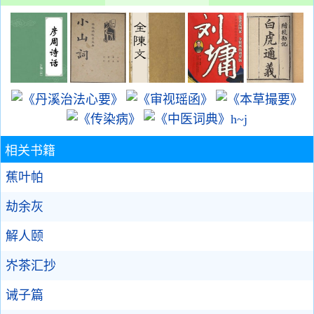
相关书籍
蕉叶帕
劫余灰
解人颐
岕茶汇抄
诫子篇