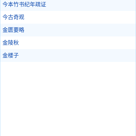
今本竹书纪年疏证
今古奇观
金匮要略
金陵秋
金楼子