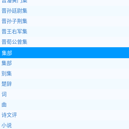
晋潘黄门集
晋孙廷尉集
晋孙子荆集
晋王右军集
晋荀公曾集
集部
集部
别集
楚辞
词
曲
诗文评
小说