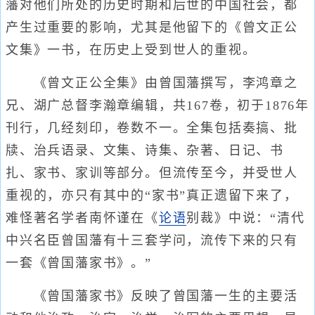
藩对他们所处的历史时期和后世的中国社会，都
产生过重要的影响，尤其是他留下的《曾文正公
文集》一书，在历史上受到世人的重视。
《曾文正公全集》由曾国藩撰写，李鸿章之
兄、湖广总督李瀚章编辑，共167卷，初于1876年
刊行，几经刻印，卷数不一。全集包括奏搞、批
牍、治兵语录、文集、诗集、杂著、日记、书
扎、家书、家训等部分。但流传至今，并受世人
重视的，亦只有其中的“家书”真正遗留下来了，
难怪著名学者南怀谨在《
论语
别裁》中说：“清代
中兴名臣曾国藩有十三套学问，流传下来的只有
一套《曾国藩家书》。”
《曾国藩家书》反映了曾国藩一生的主要活