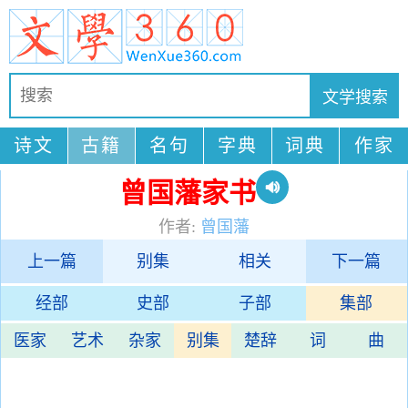
诗文
古籍
名句
字典
词典
作家
曾国藩家书
作者:
曾国藩
上一篇
别集
相关
下一篇
经部
史部
子部
集部
医家
艺术
杂家
别集
楚辞
词
曲