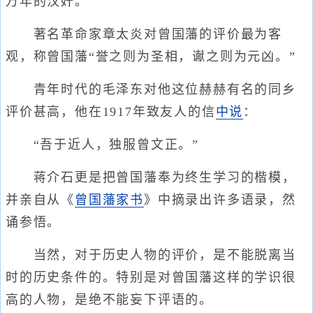
万年的汉奸。
著名革命家章太炎对曾国藩的评价最为客
观，称曾国藩“誉之则为圣相，谳之则为元凶。”
青年时代的毛泽东对他这位赫赫有名的同乡
评价甚高，他在1917年致友人的信
中说
：
“吾于近人，独服曾文正。”
蒋介石更是把曾国藩奉为终生学习的楷模，
并亲自从《
曾国藩家书
》中摘录出许多语录，然
诵参悟。
当然，对于历史人物的评价，是不能脱离当
时的历史条件的。特别是对曾国藩这样的学识很
高的人物，是绝不能妄下评语的。