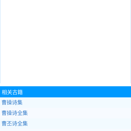
相关古籍
曹操诗集
曹操诗全集
曹丕诗全集