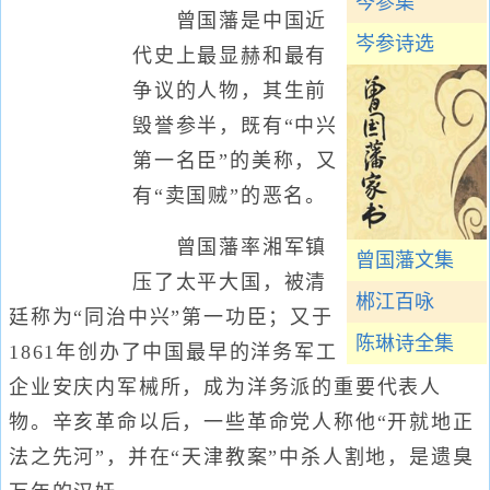
岑参集
曾国藩是中国近
岑参诗选
代史上最显赫和最有
争议的人物，其生前
毁誉参半，既有“中兴
第一名臣”的美称，又
有“卖国贼”的恶名。
曾国藩率湘军镇
曾国藩文集
压了太平大国，被清
郴江百咏
廷称为“同治中兴”第一功臣；又于
陈琳诗全集
1861年创办了中国最早的洋务军工
企业安庆内军械所，成为洋务派的重要代表人
物。辛亥革命以后，一些革命党人称他“开就地正
法之先河”，并在“天津教案”中杀人割地，是遗臭