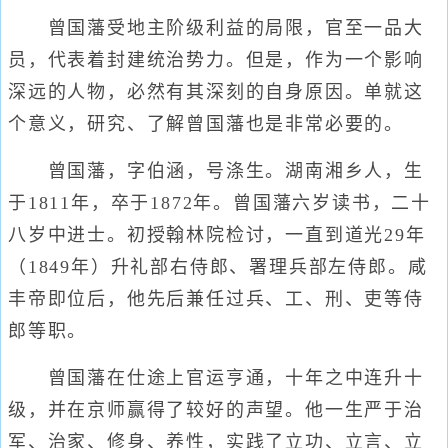
曾国藩受地主阶级利益的局限，官至一品大
员，代表着封建统治势力。但是，作为一个影响
深远的人物，必然有其深刻的自身原因。单就这
个意义，研究、了解曾国藩也是非常必要的。
曾国藩，字伯涵，号涤生。湖南湘乡人，生
于1811年，卒于1872年。曾国藩六岁读书，二十
八岁中进士。初授翰林院检讨，一直到道光29年
（1849年）升礼部右侍郎、署理兵部左侍郎。咸
丰帝即位后，他先后兼任过兵、工、刑、吏等侍
郎等职。
曾国藩在仕途上官运亨通，十年之中连升十
级，并在京师赢得了较好的声望。他一生严于治
军、治家、修身、养性，实践了立功、立言、立