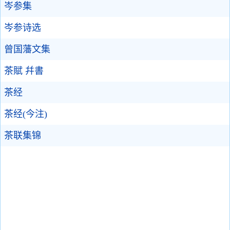
岑参集
岑参诗选
曾国藩文集
茶賦 幷書
茶经
茶经(今注)
茶联集锦