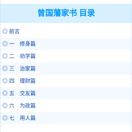
曾国藩家书 目录
◎ 前言
◎ 一 修身篇
◎ 二 劝学篇
◎ 三 治家篇
◎ 四 理财篇
◎ 五 交友篇
◎ 六 为政篇
◎ 七 用人篇