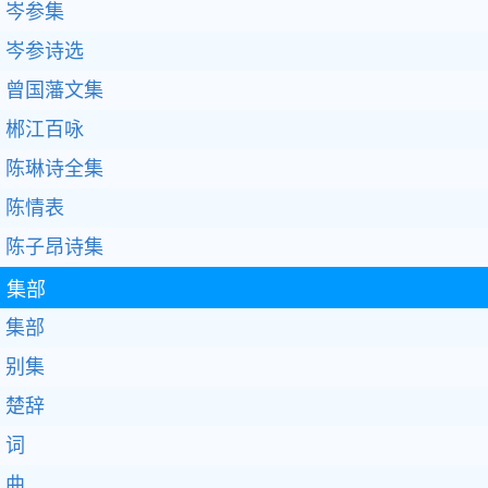
岑参集
岑参诗选
曾国藩文集
郴江百咏
陈琳诗全集
陈情表
陈子昂诗集
集部
集部
别集
楚辞
词
曲