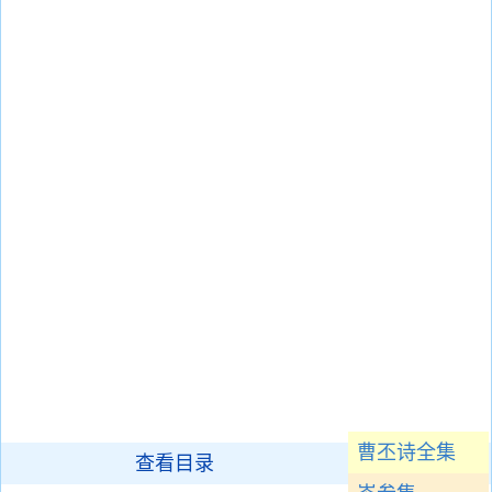
曹丕诗全集
查看目录