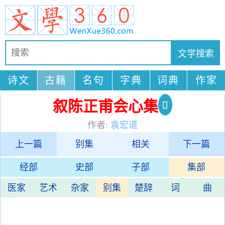
诗文
古籍
名句
字典
词典
作家
叙陈正甫会心集
作者:
袁宏道
上一篇
别集
相关
下一篇
经部
史部
子部
集部
医家
艺术
杂家
别集
楚辞
词
曲