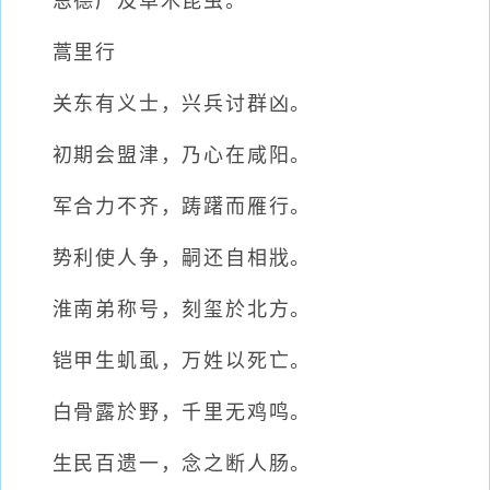
恩德广及草木昆虫。
蒿里行
关东有义士，兴兵讨群凶。
初期会盟津，乃心在咸阳。
军合力不齐，踌躇而雁行。
势利使人争，嗣还自相戕。
淮南弟称号，刻玺於北方。
铠甲生虮虱，万姓以死亡。
白骨露於野，千里无鸡鸣。
生民百遗一，念之断人肠。