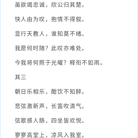
虽欲竭忠诚，欣公归其楚。
快人由为叹，抱情不得叙。
显行天教人，谁知莫不绪。
我愿何时随？此叹亦难处。
今我将何照于光曜？释衔不如雨。
其三
朝日乐相乐，酣饮不知醉。
悲弦激新声，长笛吹清气。
弦歌感人肠，四坐皆欢悦。
寥寥高堂上，凉风入我室。