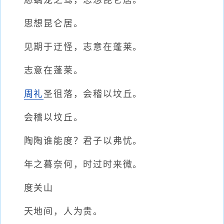
愿螭龙之驾，思想昆仑居。
思想昆仑居。
见期于迂怪，志意在蓬莱。
志意在蓬莱。
周礼
圣徂落，会稽以坟丘。
会稽以坟丘。
陶陶谁能度？君子以弗忧。
年之暮奈何，时过时来微。
度关山
天地间，人为贵。