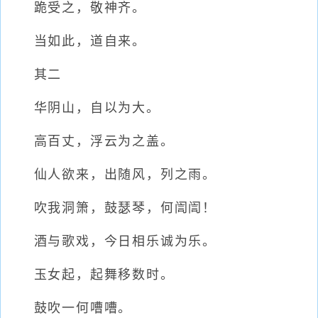
跪受之，敬神齐。
当如此，道自来。
其二
华阴山，自以为大。
高百丈，浮云为之盖。
仙人欲来，出随风，列之雨。
吹我洞箫，鼓瑟琴，何訚訚！
酒与歌戏，今日相乐诚为乐。
玉女起，起舞移数时。
鼓吹一何嘈嘈。