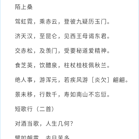
陌上桑
驾虹霓，乘赤云，登彼九疑历玉门。
济天汉，至昆仑，见西王母谒东君。
交赤松，及羡门，受要秘道爱精神。
食芝英，饮醴泉，柱杖桂枝佩秋兰。
绝人事，游浑元，若疾风游［炎欠］翩翩。
景未移，行数千，寿如南山不忘愆。
短歌行（二首）
对酒当歌，人生几何？
譬如朝露，去日苦多。