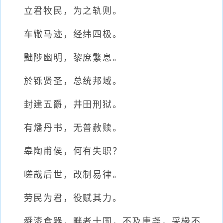
立君牧民，为之轨则。
车辙马迹，经纬四极。
黜陟幽明，黎庶繁息。
於铄贤圣，总统邦域。
封建五爵，井田刑狱。
有燔丹书，无普赦赎。
皋陶甫侯，何有失职？
嗟哉后世，改制易律。
劳民为君，役赋其力。
舜漆食器，畔者十国，不及唐尧，采椽不