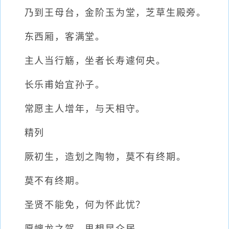
乃到王母台，金阶玉为堂，芝草生殿旁。
东西厢，客满堂。
主人当行觞，坐者长寿遽何央。
长乐甫始宜孙子。
常愿主人增年，与天相守。
精列
厥初生，造划之陶物，莫不有终期。
莫不有终期。
圣贤不能免，何为怀此忧？