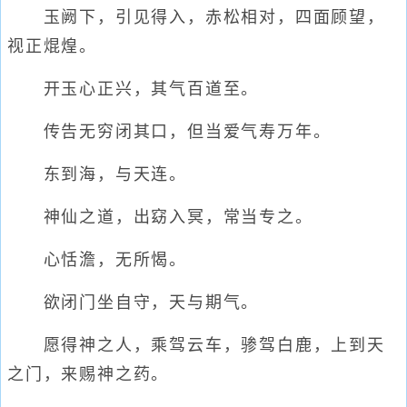
玉阙下，引见得入，赤松相对，四面顾望，
视正焜煌。
开玉心正兴，其气百道至。
传告无穷闭其口，但当爱气寿万年。
东到海，与天连。
神仙之道，出窈入冥，常当专之。
心恬澹，无所愒。
欲闭门坐自守，天与期气。
愿得神之人，乘驾云车，骖驾白鹿，上到天
之门，来赐神之药。