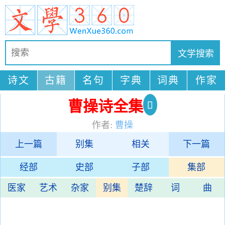
诗文
古籍
名句
字典
词典
作家
曹操诗全集
作者:
曹操
上一篇
别集
相关
下一篇
经部
史部
子部
集部
医家
艺术
杂家
别集
楚辞
词
曲