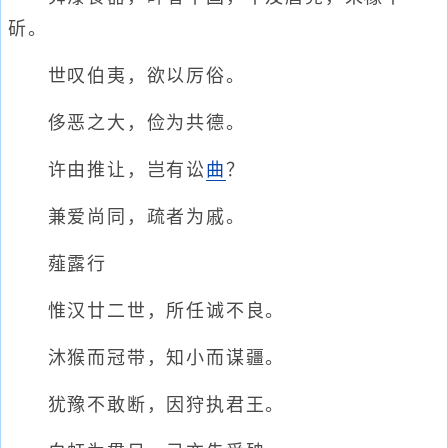
斫。
世叹伯夷，欲以厉俗。
侈恶之大，俭为共德。
许由推让，岂有讼
曲
？
兼爱尚同，疏者为戚。
薤露行
惟汉廿二世，所任诚不良。
沐猴而冠带，知小而谋疆。
犹豫不敢断，因狩执君王。