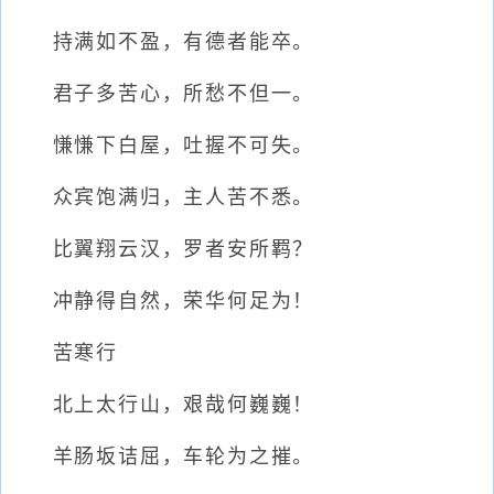
持满如不盈，有德者能卒。
君子多苦心，所愁不但一。
慊慊下白屋，吐握不可失。
众宾饱满归，主人苦不悉。
比翼翔云汉，罗者安所羁？
冲静得自然，荣华何足为！
苦寒行
北上太行山，艰哉何巍巍！
羊肠坂诘屈，车轮为之摧。