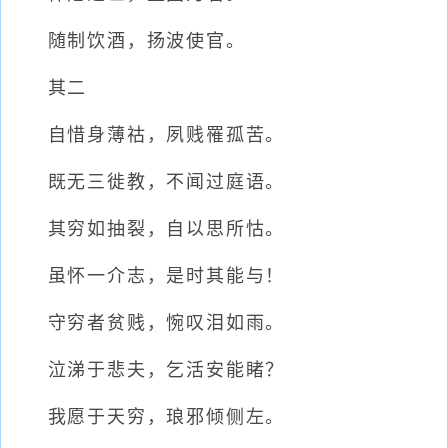
随制饮酒，扬波使官。
其二
自惜身薄祜，夙贱罹孤苦。
既无三徙教，不闻过庭语。
其穷如抽裂，自以思所怙。
虽怀一介志，是时其能与！
守穷者贫贱，惋叹泪如雨。
泣涕于悲夫，乞活安能睹？
我愿于天穷，琅邪倾侧左。