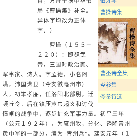
伯牙琴
首，方舟子据中华书
局《曹操集》补全。
曹操诗集
异体字均改为正体
字。）
曹操（１５５－
２２０）：即魏武
帝。三国时政治家、
曹丕诗全集
军事家、诗人。字孟德，小名阿
瞒，沛国谯县（今安徽亳州市）
岑参集
人。初举孝廉，任洛阳北部尉，迁
岑参诗选
顿丘令。后在镇压黄巾起义和讨伐
懂卓的战争中，逐步扩充军事力量。初平三年
（公元１９２年），为衮州牧，分化、诱降青州
黄巾军的一部分，编为“青州兵”。建安元年（１