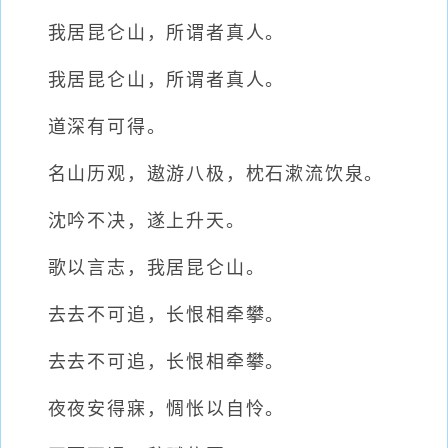
我居昆仑山，所谓者真人。
我居昆仑山，所谓者真人。
道深有可得。
名山历观，遨游八极，枕石漱流饮泉。
沈吟不决，遂上升天。
歌以言志，我居昆仑山。
去去不可追，长恨相牵攀。
去去不可追，长恨相牵攀。
夜夜安得寐，惆怅以自怜。