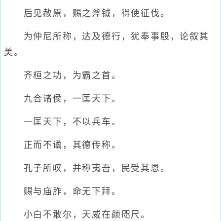
后见赦原，赐之斧钺，得使征伐。
为仲尼所称，达及德行，犹奉事殷，论叙其
美。
齐桓之功，为霸之首。
九合诸侯，一匡天下。
一匡天下，不以兵车。
正而不谲，其德传称。
孔子所叹，并称夷吾，民受其恩。
赐与庙胙，命无下拜。
小白不敢尔，天威在颜咫尺。