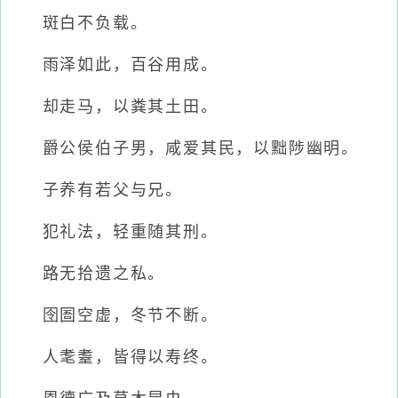
斑白不负载。
雨泽如此，百谷用成。
却走马，以粪其土田。
爵公侯伯子男，咸爱其民，以黜陟幽明。
子养有若父与兄。
犯礼法，轻重随其刑。
路无拾遗之私。
囹圄空虚，冬节不断。
人耄耋，皆得以寿终。