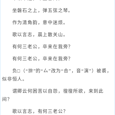
坐磐石之上，弹五弦之琴。
作为清角韵，意中迷烦。
歌以言志，晨上散关山。
有何三老公，卒来在我旁？
有何三老公，卒来在我旁？
负□（“拚”的“厶”改为“合”，音“演”）被裘，
似非恒人。
谓卿云何困苦以自怨，徨徨所欲，来到此
间？
歌以言志，有何三老公？