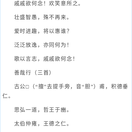
戚戚欲何念！欢笑意所之。
壮盛智愚，殊不再来。
爱时进趣，将以惠谁？
泛泛放逸，亦同何为！
歌以言志，戚戚欲何念！
善哉行（三首）
古公□（“擅”去提手旁，音“胆”）甫，积德垂
仁。
思弘一道，哲王于豳。
太伯仲雍，王德之仁。