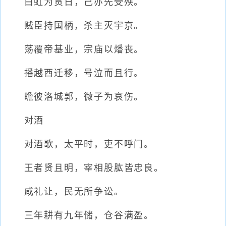
白虹为贯日，己亦先受殃。
贼臣持国柄，杀主灭宇京。
荡覆帝基业，宗庙以燔丧。
播越西迁移，号泣而且行。
瞻彼洛城郭，微子为哀伤。
对酒
对酒歌，太平时，吏不呼门。
王者贤且明，宰相股肱皆忠良。
咸礼让，民无所争讼。
三年耕有九年储，仓谷满盈。