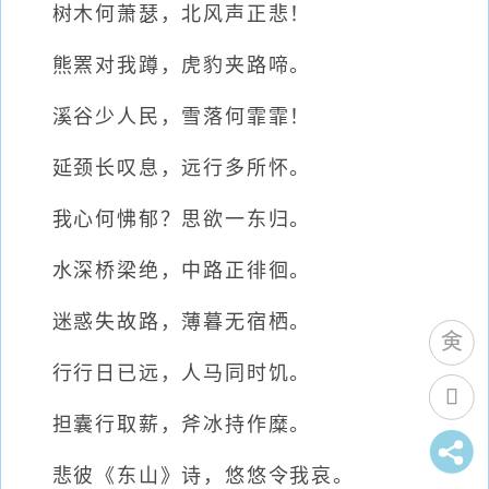
树木何萧瑟，北风声正悲！
熊罴对我蹲，虎豹夹路啼。
溪谷少人民，雪落何霏霏！
延颈长叹息，远行多所怀。
我心何怫郁？思欲一东归。
水深桥梁绝，中路正徘徊。
迷惑失故路，薄暮无宿栖。
行行日已远，人马同时饥。
担囊行取薪，斧冰持作糜。
悲彼《东山》诗，悠悠令我哀。