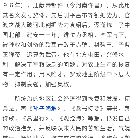
９６年），迎献帝都许（今河南许昌）。从此用
其名义发号施令，先后削平吕布等割据势力。官
渡之战大破河北割据势力袁绍后，逐渐统一了中
国北部。建安十三年，进位为丞相，率军南下，
被孙权和刘备的联军击败于赤壁。封魏王。子曹
丕称帝，追尊为武帝。他在北方屯田，兴修水
利，解决了军粮缺乏的问题，对农业生产的恢复
有一定作用；用人唯才，罗致地主阶级中下层人
物，抑制豪强，加强集权。
所统治的地区社会经济得到恢复和发展。精
兵法，著《
孙子略解
》、《兵书接要》等书。善
诗歌，《蒿里行》、《观沧海》等篇，抒发自己
的政治抱负，并反映汉末人民的苦难生活，气魄