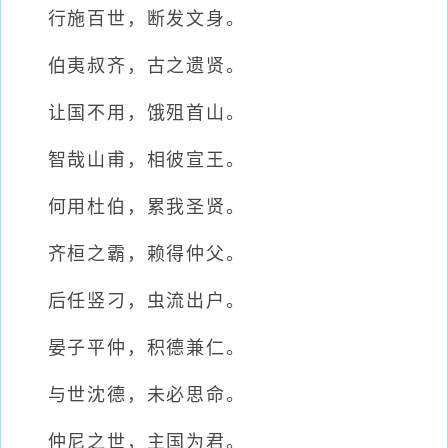
行施百世，断发文身。
伯夷叔齐，古之遗贤。
让国不用，饿殂首山。
智哉山甫，相彼宣王。
何用杜伯，累我圣贤。
齐桓之霸，赖得仲父。
后任竖刁，虫流出户。
晏子平仲，积德兼仁。
与世沈德，未必思命。
仲尼之世，主国为君。