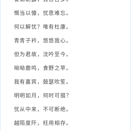
慨当以慷，忧思难忘。
何以解忧？唯有杜康。
青青子衿，悠悠我心。
但为君故，沈吟至今。
呦呦鹿鸣，食野之苹。
我有嘉宾，鼓瑟吹笙。
明明如月，何时可掇？
忧从中来，不可断绝。
越陌度阡，枉用相存。