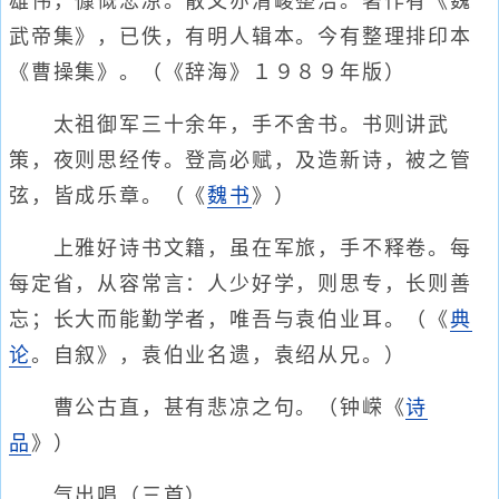
雄伟，慷慨悲凉。散文亦清峻整洁。著作有《魏
武帝集》，已佚，有明人辑本。今有整理排印本
《曹操集》。（《辞海》１９８９年版）
太祖御军三十余年，手不舍书。书则讲武
策，夜则思经传。登高必赋，及造新诗，被之管
弦，皆成乐章。（《
魏书
》）
上雅好诗书文籍，虽在军旅，手不释卷。每
每定省，从容常言：人少好学，则思专，长则善
忘；长大而能勤学者，唯吾与袁伯业耳。（《
典
论
。自叙》，袁伯业名遗，袁绍从兄。）
曹公古直，甚有悲凉之句。（钟嵘《
诗
品
》）
气出唱（三首）