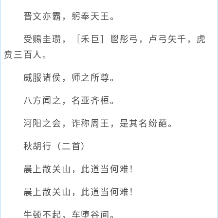
晋文亦霸，躬奉天王。
受赐圭瓒，［禾巨］鬯彤弓，卢弓矢千，虎
贲三百人。
威服诸侯，师之所尊。
八方闻之，名亚齐桓。
河阳之会，诈称周王，是其名纷葩。
秋胡行（二首）
晨上散关山，此道当何难！
晨上散关山，此道当何难！
牛顿不起，车堕谷间。