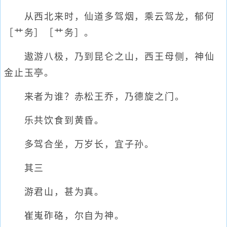
从西北来时，仙道多驾烟，乘云驾龙，郁何
［艹务］［艹务］。
遨游八极，乃到昆仑之山，西王母侧，神仙
金止玉亭。
来者为谁？赤松王乔，乃德旋之门。
乐共饮食到黄昏。
多驾合坐，万岁长，宜子孙。
其三
游君山，甚为真。
崔嵬砟硌，尔自为神。