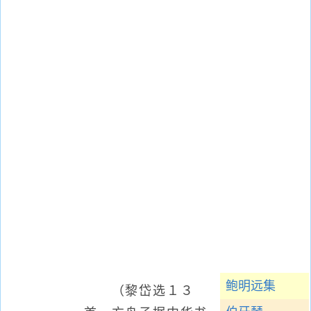
鲍明远集
（黎岱选１３