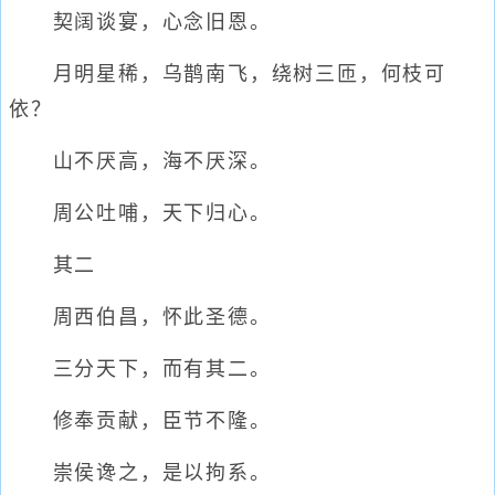
契阔谈宴，心念旧恩。
月明星稀，乌鹊南飞，绕树三匝，何枝可
依？
山不厌高，海不厌深。
周公吐哺，天下归心。
其二
周西伯昌，怀此圣德。
三分天下，而有其二。
修奉贡献，臣节不隆。
崇侯谗之，是以拘系。