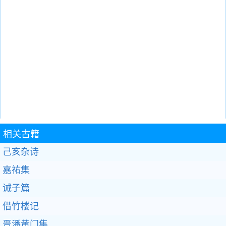
相关古籍
己亥杂诗
嘉祐集
诫子篇
借竹楼记
晋潘黄门集