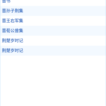
晋书
晋孙子荆集
晋王右军集
晋荀公曾集
荆楚岁时记
荆楚岁时记