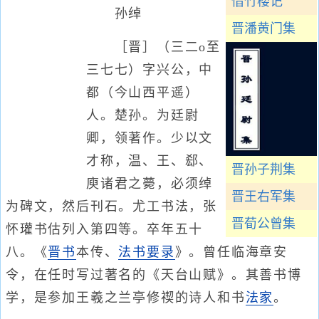
借竹楼记
孙绰
晋潘黄门集
［晋］（三二o至
三七七）字兴公，中
都（今山西平遥）
人。楚孙。为廷尉
卿，领著作。少以文
才称，温、王、郄、
晋孙子荆集
庾诸君之薨，必须绰
晋王右军集
为碑文，然后刊石。尤工书法，张
晋荀公曾集
怀瓘书估列入第四等。卒年五十
八。《
晋书
本传、
法书要录
》。曾任临海章安
令，在任时写过著名的《天台山赋》。其善书博
学，是参加王羲之兰亭修禊的诗人和书
法家
。