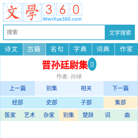
诗文
古籍
名句
字典
词典
作家
晋孙廷尉集
作者: 孙绰
上一篇
别集
相关
下一篇
经部
史部
子部
集部
医家
艺术
杂家
别集
楚辞
词
曲