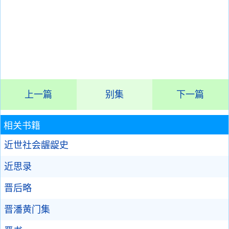
上一篇
别集
下一篇
相关书籍
近世社会龌龊史
近思录
晋后略
晋潘黄门集