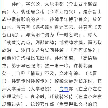
孙绰，字兴公，太原中都（今山西平遥西
南）人，後迁居会稽（今浙江绍兴），是东晋士
族中很有影响的名士。孙绰早年博学善文，放旷
山水，曾著有《遂初赋》自述其志，并著有《天
台山赋》。与高阳许洵为「一时名流」。时人
「或爱洵高迈，则鄙於绰；或爱绰才藻，而无取
於洵」。沙门支遁曾试问孙绰∶「君何如许？」
问他和许洵相比怎麽样。孙绰答道；「高情远
致，弟子早已服膺；然一咏一吟，许将北面
矣。」自称「情致」不及，文才有馀。（《晋
书。孙楚传附孙绰传》）绰袭父爵为长乐侯，官
拜太学博士（大学教授）、
尚书
郎（在皇帝左右
处理政务）。哀帝时，迁散骑常侍（在皇帝左右
规谏过失）、统领著作郎（负责撰拟文书的职