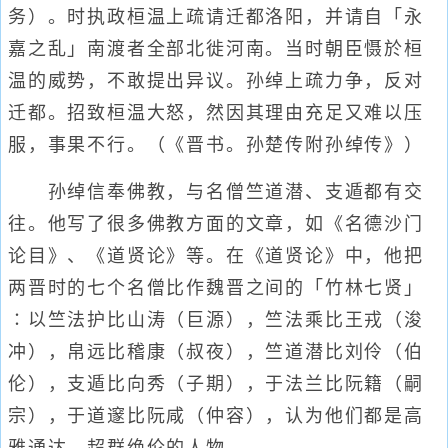
务）。时执政桓温上疏请迁都洛阳，并请自「永
嘉之乱」南渡者全部北徙河南。当时朝臣慑於桓
温的威势，不敢提出异议。孙绰上疏力争，反对
迁都。招致桓温大怒，然因其理由充足又难以压
服，事果不行。（《晋书。孙楚传附孙绰传》）
孙绰信奉佛教，与名僧竺道潜、支遁都有交
往。他写了很多佛教方面的文章，如《名德沙门
论目》、《道贤论》等。在《道贤论》中，他把
两晋时的七个名僧比作魏晋之间的「竹林七贤」
∶以竺法护比山涛（巨源），竺法乘比王戎（浚
冲），帛远比稽康（叔夜），竺道潜比刘伶（伯
伦），支遁比向秀（子期），于法兰比阮籍（嗣
宗），于道邃比阮咸（仲容），认为他们都是高