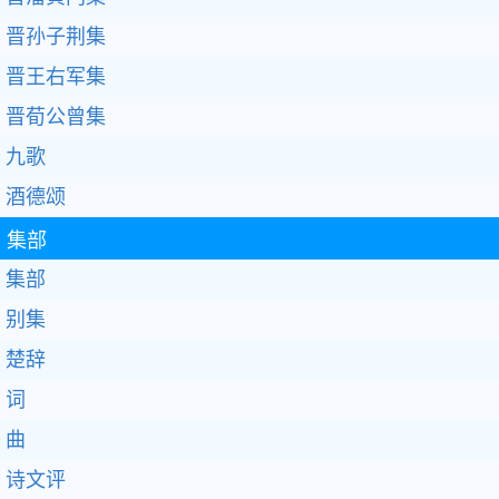
晋孙子荆集
晋王右军集
晋荀公曾集
九歌
酒德颂
集部
集部
别集
楚辞
词
曲
诗文评