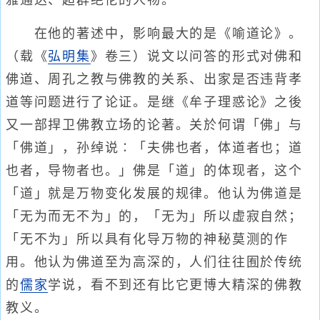
雅通达、超群绝伦的人物。
在他的著述中，影响最大的是《喻道论》。
（载《
弘明集
》卷三）说文以问答的形式对佛和
佛道、周孔之教与佛教的关系、出家是否违背孝
道等问题进行了论证。是继《牟子理惑论》之後
又一部捍卫佛教立场的论著。关於何谓「佛」与
「佛道」，孙绰说∶「夫佛也者，体道者也；道
也者，导物者也。」佛是「道」的体现者，这个
「道」就是万物变化发展的规律。他认为佛道是
「无为而无不为」的，「无为」所以虚寂自然；
「无不为」所以具有化导万物的神秘莫测的作
用。他认为佛道至为高深的，人们往往囿於传统
的
儒家
学说，看不到还有比它更博大精深的佛教
教义。