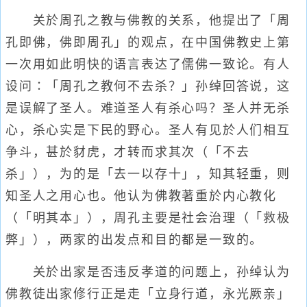
关於周孔之教与佛教的关系，他提出了「周
孔即佛，佛即周孔」的观点，在中国佛教史上第
一次用如此明快的语言表达了儒佛一致论。有人
设问∶「周孔之教何不去杀？」孙绰回答说，这
是误解了圣人。难道圣人有杀心吗？圣人并无杀
心，杀心实是下民的野心。圣人有见於人们相互
争斗，甚於豺虎，才转而求其次（「不去
杀」），为的是「去一以存十」，知其轻重，则
知圣人之用心也。他认为佛教著重於内心教化
（「明其本」），周孔主要是社会治理（「救极
弊」），两家的出发点和目的都是一致的。
关於出家是否违反孝道的问题上，孙绰认为
佛教徒出家修行正是走「立身行道，永光厥亲」