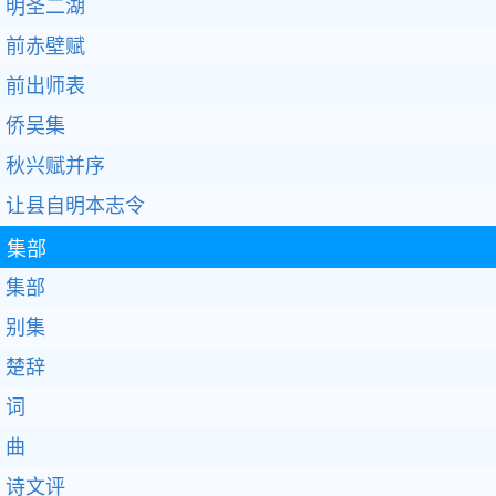
明圣二湖
前赤壁赋
前出师表
侨吴集
秋兴赋并序
让县自明本志令
集部
集部
别集
楚辞
词
曲
诗文评