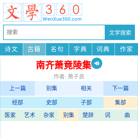
诗文
古籍
名句
字典
词典
作家
南齐萧竟陵集
作者: 萧子良
上一篇
别集
相关
下一篇
经部
史部
子部
集部
医家
艺术
杂家
别集
楚辞
词
曲