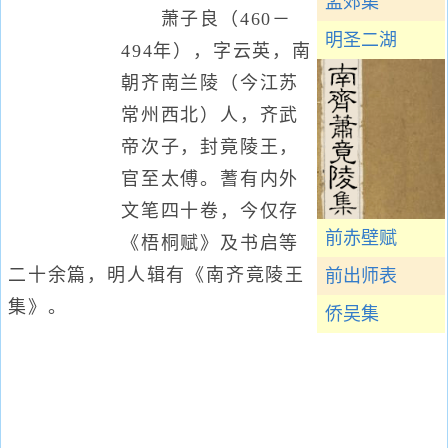
孟郊集
萧子良（460－
明圣二湖
494年），字云英，南
朝齐南兰陵（今江苏
常州西北）人，齐武
帝次子，封竟陵王，
官至太傅。蓍有内外
文笔四十卷，今仅存
前赤壁赋
《梧桐赋》及书启等
二十余篇，明人辑有《南齐竟陵王
前出师表
集》。
侨吴集