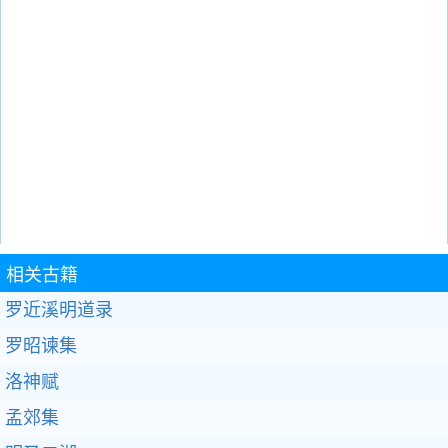
相关古籍
罗近溪明道录
罗昭谏集
洛神赋
孟郊集