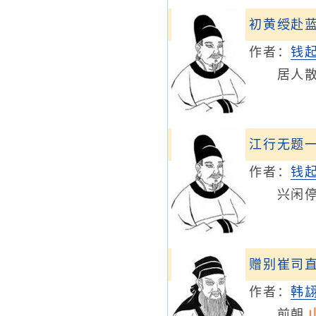
初黄绶赴
作者：
钱
居人
江行无题
作者：
钱
兴闲停桂
赠别崔司
作者：
韩
前朝