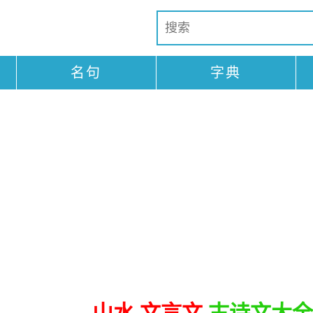
名句
字典
山水 文言文
古诗文大全