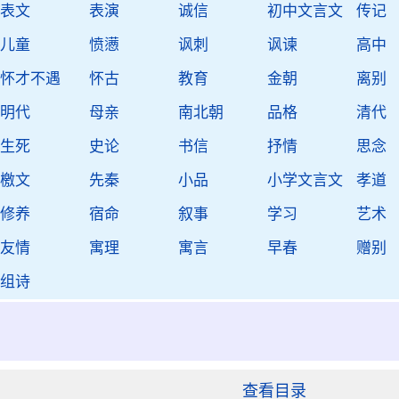
表文
表演
诚信
初中文言文
传记
儿童
愤懑
讽刺
讽谏
高中
怀才不遇
怀古
教育
金朝
离别
明代
母亲
南北朝
品格
清代
生死
史论
书信
抒情
思念
檄文
先秦
小品
小学文言文
孝道
修养
宿命
叙事
学习
艺术
友情
寓理
寓言
早春
赠别
组诗
查看目录