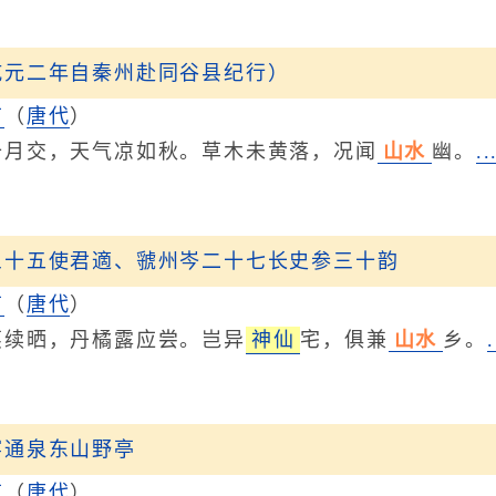
乾元二年自秦州赴同谷县纪行）
甫
（
唐代
）
交，天气凉如秋。草木未黄落，况闻
山水
幽。
.
三十五使君適、虢州岑二十七长史参三十韵
甫
（
唐代
）
晒，丹橘露应尝。岂异
神仙
宅，俱兼
山水
乡。
宴通泉东山野亭
甫
（
唐代
）