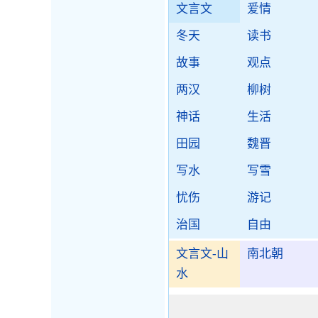
文言文
爱情
冬天
读书
故事
观点
两汉
柳树
神话
生活
田园
魏晋
写水
写雪
忧伤
游记
治国
自由
文言文-山
南北朝
水