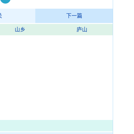
关
下一篇
山乡
庐山