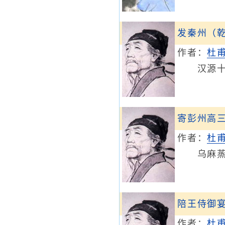
发秦州（
作者：
杜
汉源十月
寄彭州高
作者：
杜
乌麻蒸续
陪王侍御
作者：
杜