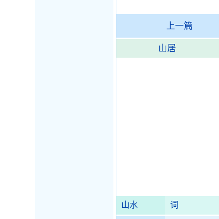
上一篇
山居
山水
词