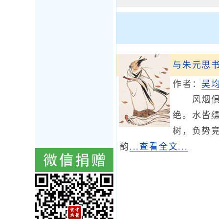
与朱元思
作者：
吴
风烟俱净
绝。水皆
树，负势
韵
...查看全文...