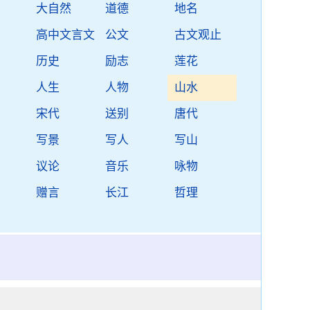
大自然
道德
地名
高中文言文
公文
古文观止
历史
励志
莲花
人生
人物
山水
宋代
送别
唐代
写景
写人
写山
议论
音乐
咏物
赠言
长江
哲理