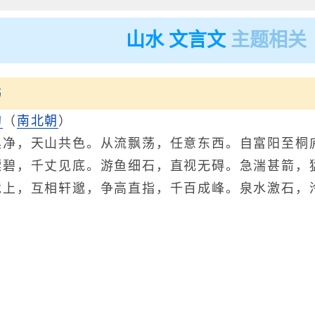
山水 文言文
主题相关
书
均
（
南北朝
）
，天山共色。从流飘荡，任意东西。自富阳至桐庐
缥碧，千丈见底。游鱼细石，直视无碍。急湍甚箭，
竞上，互相轩邈，争高直指，千百成峰。泉水激石，