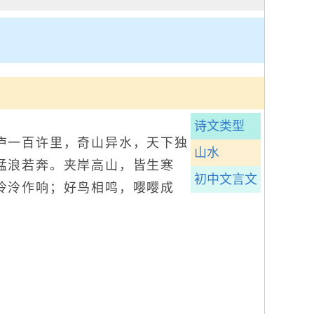
诗文类型
一百许里，奇山异水，天下独
山水
猛浪若奔。夹岸高山，皆生寒
初中文言文
泠泠作响；好鸟相鸣，嘤嘤成