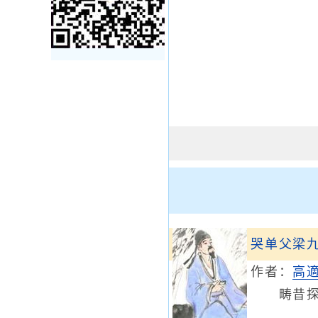
哭单父梁
作者：
高
畴昔探