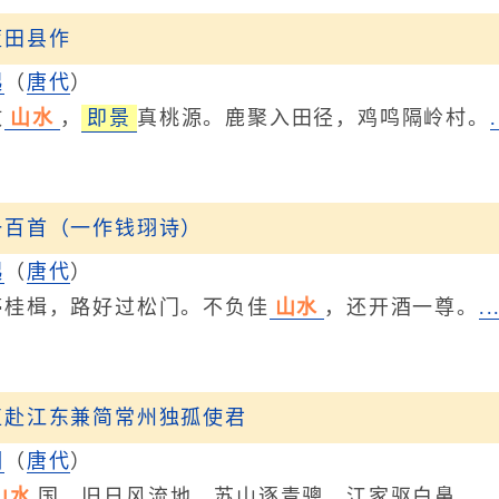
蓝田县作
起
（
唐代
）
散
山水
，
即景
真桃源。鹿聚入田径，鸡鸣隔岭村。
一百首（一作钱珝诗）
起
（
唐代
）
楫，路好过松门。不负佳
山水
，还开酒一尊。
.
直赴江东兼简常州独孤使君
翃
（
唐代
）
山水
国，旧日风流地。苏山逐青骢，江家驱白鼻。
.