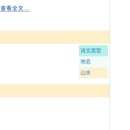
..查看全文...
诗文类型
地名
山水