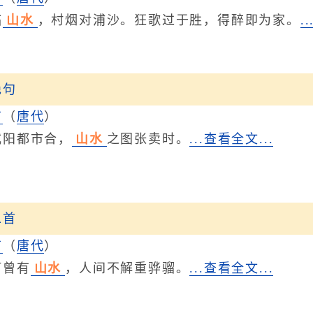
临
山水
，村烟对浦沙。狂歌过于胜，得醉即为家。
.
绝句
甫
（
唐代
）
阳都市合，
山水
之图张卖时。
...查看全文...
二首
甫
（
唐代
）
曾有
山水
，人间不解重骅骝。
...查看全文...