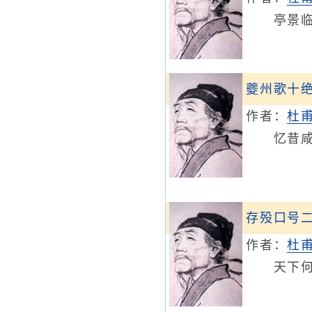
亭景
夔州歌十
作者：
杜
忆昔咸
存殁口号
作者：
杜
天下何