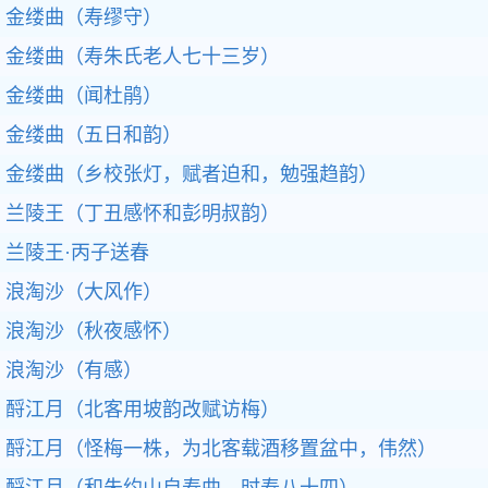
金缕曲（寿缪守）
金缕曲（寿朱氏老人七十三岁）
金缕曲（闻杜鹃）
金缕曲（五日和韵）
金缕曲（乡校张灯，赋者迫和，勉强趋韵）
兰陵王（丁丑感怀和彭明叔韵）
兰陵王·丙子送春
浪淘沙（大风作）
浪淘沙（秋夜感怀）
浪淘沙（有感）
酹江月（北客用坡韵改赋访梅）
酹江月（怪梅一株，为北客载酒移置盆中，伟然）