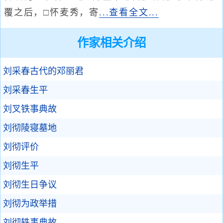
覆之后，□怀麦秀，寄
...查看全文...
作家相关介绍
刘采春古代的邓丽君
刘采春生平
刘叉铁事典故
刘彻陵寝墓地
刘彻评价
刘彻生平
刘彻生日争议
刘彻为政举措
刘彻轶事典故