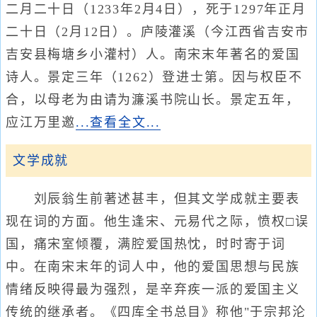
二月二十日（1233年2月4日），死于1297年正月
二十日（2月12日）。庐陵灌溪（今江西省吉安市
吉安县梅塘乡小灌村）人。南宋末年著名的爱国
诗人。景定三年（1262）登进士第。因与权臣不
合，以母老为由请为濂溪书院山长。景定五年，
应江万里邀
...查看全文...
文学成就
刘辰翁生前著述甚丰，但其文学成就主要表
现在词的方面。他生逢宋、元易代之际，愤权□误
国，痛宋室倾覆，满腔爱国热忱，时时寄于词
中。在南宋末年的词人中，他的爱国思想与民族
情绪反映得最为强烈，是辛弃疾一派的爱国主义
传统的继承者。《四库全书总目》称他"于宗邦沦