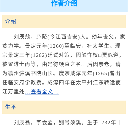
作者介绍
介绍
刘辰翁，庐陵(今江西吉安)人。幼年丧父，家
贫力学。景定元年(1260)至临安，补太学生。理
宗景定三年(1262)廷试对策，因触忤权□贾似道，
被置进士丙等，由是得鲠直之名。后因亲老，请
为赣州濂溪书院山长。度宗咸淳元年(1265)曾出
任临安府学教授。咸淳四年在太平州江东转运使
江万里处
...查看全文...
生平
刘辰翁，字会孟，别号须溪。生于1232年十