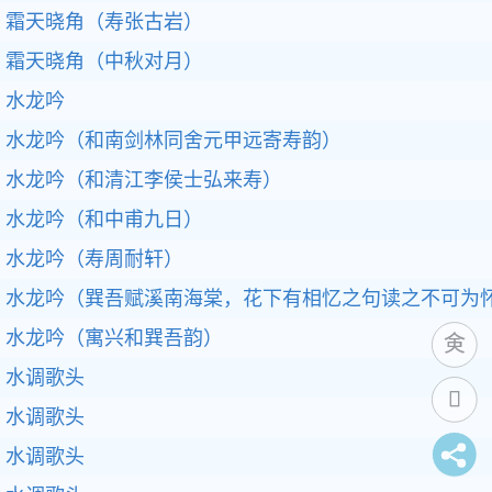
霜天晓角（寿张古岩）
霜天晓角（中秋对月）
水龙吟
水龙吟（和南剑林同舍元甲远寄寿韵）
水龙吟（和清江李侯士弘来寿）
水龙吟（和中甫九日）
水龙吟（寿周耐轩）
水龙吟（巽吾赋溪南海棠，花下有相忆之句读之不可为
水龙吟（寓兴和巽吾韵）
水调歌头
水调歌头
水调歌头