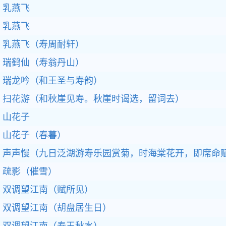
乳燕飞
乳燕飞
乳燕飞（寿周耐轩）
瑞鹤仙（寿翁丹山）
瑞龙吟（和王圣与寿韵）
扫花游（和秋崖见寿。秋崖时谒选，留词去）
山花子
山花子（春暮）
声声慢（九日泛湖游寿乐园赏菊，时海棠花开，即席命
疏影（催雪）
双调望江南（赋所见）
双调望江南（胡盘居生日）