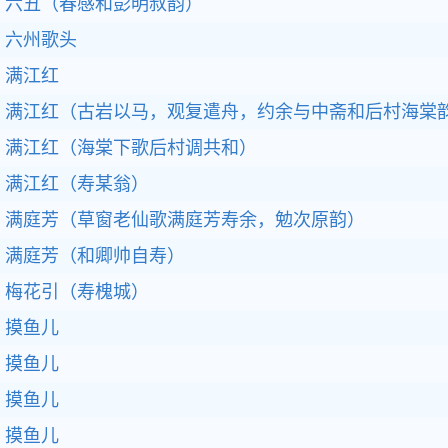
六丑（春感和彭明叔韵）
六州歌头
满江红
满江红（古岩以马，观复遣舟，约余与中斋和后村海棠
满江红（海棠下歌后村调共和）
满江红（寿某翁）
满庭芳（草窗老仙歌满庭芳寿余，勉次原韵）
满庭芳（和卿帅自寿）
梅花引（寿槐城）
摸鱼儿
摸鱼儿
摸鱼儿
摸鱼儿