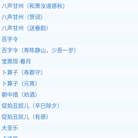
八声甘州（和萧汝道感秋）
八声甘州（贺词）
八声甘州（送春韵）
百字令
百字令（寿陈静山，少吾一岁）
宝鼎现·春月
卜算子（寿郡守）
卜算子（元宵）
朝中措（劝酒）
促拍丑奴儿（辛巳除夕）
促拍丑奴儿（有感）
大圣乐