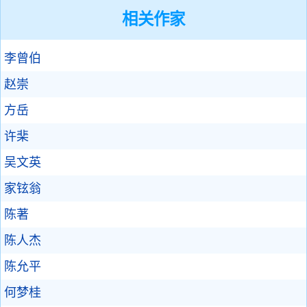
相关作家
李曾伯
赵崇
方岳
许棐
吴文英
家铉翁
陈著
陈人杰
陈允平
何梦桂