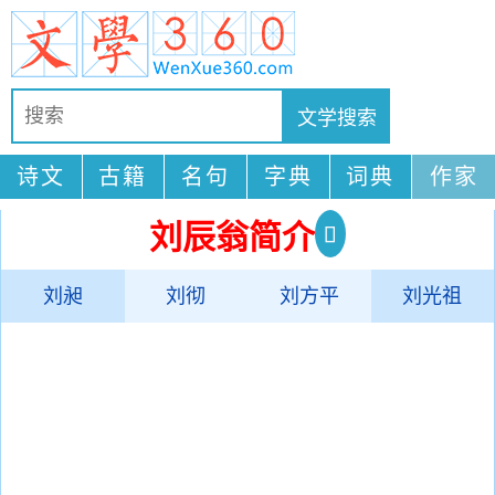
诗文
古籍
名句
字典
词典
作家
刘辰翁简介
刘昶
刘彻
刘方平
刘光祖