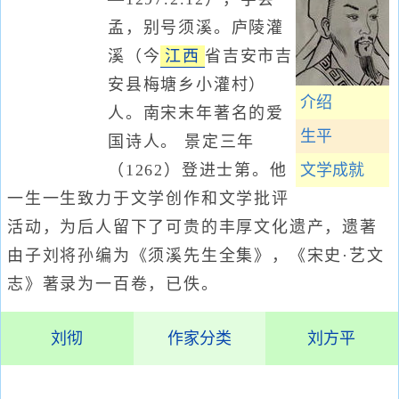
孟，别号须溪。庐陵灌
溪（今
江西
省吉安市吉
安县梅塘乡小灌村）
介绍
人。南宋末年著名的爱
生平
国诗人。 景定三年
（1262）登进士第。他
文学成就
一生一生致力于文学创作和文学批评
活动，为后人留下了可贵的丰厚文化遗产，遗著
由子刘将孙编为《须溪先生全集》，《宋史·艺文
志》著录为一百卷，已佚。
刘彻
作家分类
刘方平