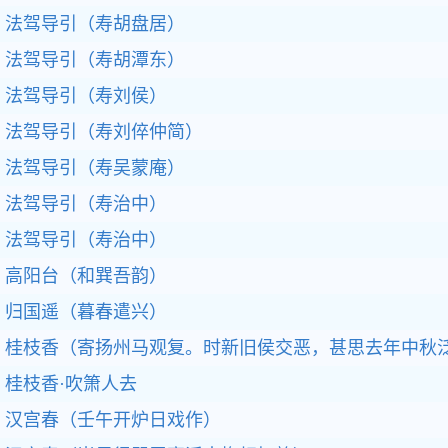
法驾导引（寿胡盘居）
法驾导引（寿胡潭东）
法驾导引（寿刘侯）
法驾导引（寿刘倅仲简）
法驾导引（寿吴蒙庵）
法驾导引（寿治中）
法驾导引（寿治中）
高阳台（和巽吾韵）
归国遥（暮春遣兴）
桂枝香（寄扬州马观复。时新旧侯交恶，甚思去年中秋
桂枝香·吹箫人去
汉宫春（壬午开炉日戏作）