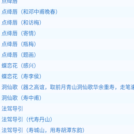
点绛唇
点绛唇（和邓中甫晚春）
点绛唇（和访梅）
点绛唇（寄情）
点绛唇（瓶梅）
点绛唇（题画）
蝶恋花（感兴）
蝶恋花（寿李侯）
洞仙歌（器之高谊，取前月青山洞仙歌华余重寿，走笔
洞仙歌（寿中甫）
法驾导引
法驾导引（代寿丹山）
法驾导引（寿城山，用寿胡潭东韵）