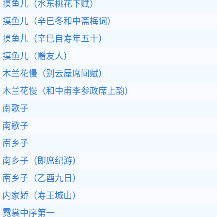
摸鱼儿（水东桃花下赋）
摸鱼儿（辛巳冬和中斋梅词）
摸鱼儿（辛巳自寿年五十）
摸鱼儿（赠友人）
木兰花慢（别云屋席间赋）
木兰花慢（和中甫李参政席上韵）
南歌子
南歌子
南乡子
南乡子（即席纪游）
南乡子（乙酉九日）
内家娇（寿王城山）
霓裳中序第一