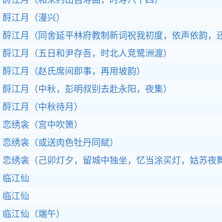
酹江月（和朱约山自寿曲，时寿八十四）
酹江月（漫兴）
酹江月（同舍延平林府教制新词祝我初度，依声依韵，
酹江月（五日和尹存吾，时北人竞鹭洲渡）
酹江月（赵氏席间即事，再用坡韵）
酹江月（中秋，彭明叔别去赴永阳，夜集）
酹江月（中秋待月）
恋绣衾（宫中吹箫）
恋绣衾（或送肉色牡丹同赋）
恋绣衾（己卯灯夕，留城中独坐，忆当涂买灯，姑苏夜
临江仙
临江仙
临江仙（端午）