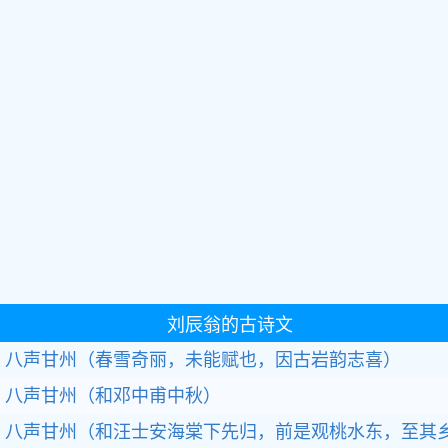
刘辰翁的古诗文
八声甘州（春雪奇丽，未能赋也，因古岩韵志喜）
八声甘州（和邓中甫中秋）
八声甘州（和汪士安海棠下先归，前是观桃水东，至其