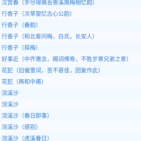
汉宫春（岁尽得巽吾寄溪南梅相忆韵）
行香子（次草窗忆古心公韵）
行香子（叠韵）
行香子（和北客问梅，白氏，长安人）
行香子（探梅）
好事近（中齐惠念，赐词俾寿，不胜岁寒兄弟之意）
花犯（旧催雪词，苦不甚佳，因复作此）
花犯（再和中甫）
浣溪沙
浣溪沙
浣溪沙（春日即事）
浣溪沙（感别）
浣溪沙（虎溪春日）