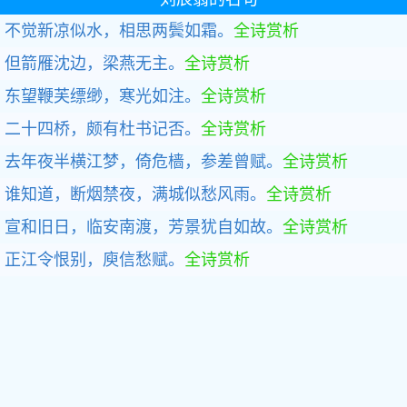
不觉新凉似水，相思两鬓如霜。
全诗赏析
但箭雁沈边，梁燕无主。
全诗赏析
东望鞭芙缥缈，寒光如注。
全诗赏析
二十四桥，颇有杜书记否。
全诗赏析
去年夜半横江梦，倚危樯，参差曾赋。
全诗赏析
谁知道，断烟禁夜，满城似愁风雨。
全诗赏析
宣和旧日，临安南渡，芳景犹自如故。
全诗赏析
正江令恨别，庾信愁赋。
全诗赏析