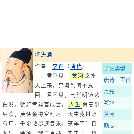
将进酒
作者：
李白
（
唐代
）
诗文类型
君不见，
黄河
之水
唐诗三百首
天上来，奔流到海不复
月亮
回。君不见，高堂明镜悲
写水
白发，朝如青丝暮成雪。
人生
得意须
尽欢，莫使金樽空对月。天生我材必
黄河
有用，千金散尽还复来。烹羊宰牛且
励志
为乐，会须一饮三百杯。岑夫子，丹