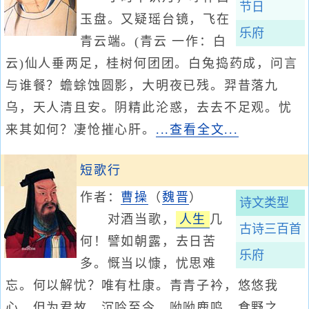
节日
玉盘。又疑瑶台镜，飞在
乐府
青云端。(青云 一作：白
云)仙人垂两足，桂树何团团。白兔捣药成，问言
与谁餐？蟾蜍蚀圆影，大明夜已残。羿昔落九
乌，天人清且安。阴精此沦惑，去去不足观。忧
来其如何？凄怆摧心肝。
...查看全文...
短歌行
作者：
曹操
（
魏晋
）
诗文类型
对酒当歌，
人生
几
古诗三百首
何！譬如朝露，去日苦
乐府
多。慨当以慷，忧思难
忘。何以解忧？唯有杜康。青青子衿，悠悠我
心。但为君故，沉吟至今。呦呦鹿鸣，食野之