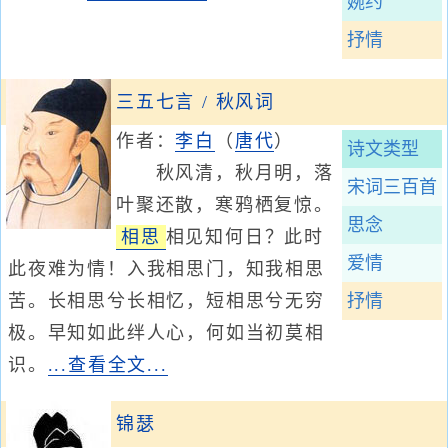
婉约
抒情
三五七言 / 秋风词
作者：
李白
（
唐代
）
诗文类型
秋风清，秋月明，落
宋词三百首
叶聚还散，寒鸦栖复惊。
思念
相思
相见知何日？此时
爱情
此夜难为情！入我相思门，知我相思
苦。长相思兮长相忆，短相思兮无穷
抒情
极。早知如此绊人心，何如当初莫相
识。
...查看全文...
锦瑟