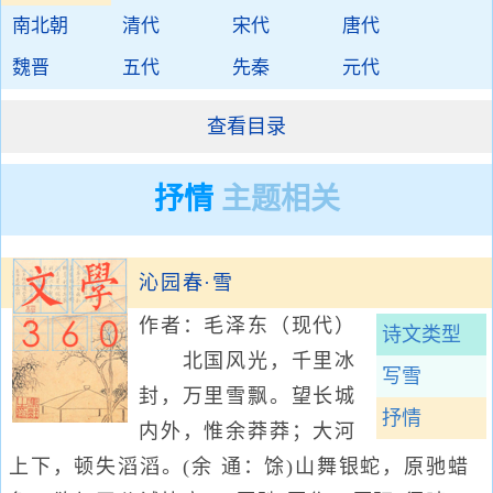
南北朝
清代
宋代
唐代
魏晋
五代
先秦
元代
查看目录
抒情
主题相关
沁园春·雪
作者：毛泽东
（现代）
诗文类型
北国风光，千里冰
写雪
封，万里雪飘。望长城
抒情
内外，惟余莽莽；大河
上下，顿失滔滔。(余 通：馀)山舞银蛇，原驰蜡