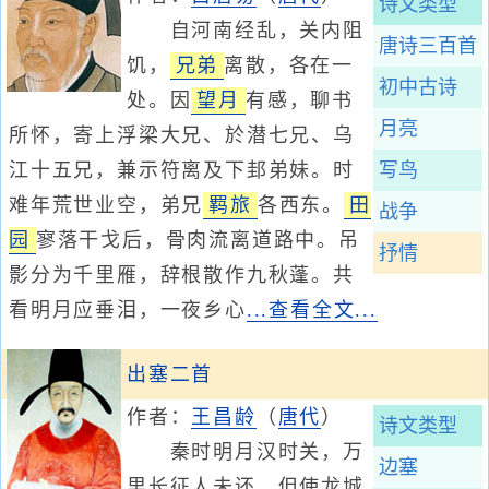
诗文类型
自河南经乱，关内阻
唐诗三百首
饥，
兄弟
离散，各在一
初中古诗
处。因
望月
有感，聊书
月亮
所怀，寄上浮梁大兄、於潜七兄、乌
江十五兄，兼示符离及下邽弟妹。时
写鸟
难年荒世业空，弟兄
羁旅
各西东。
田
战争
园
寥落干戈后，骨肉流离道路中。吊
抒情
影分为千里雁，辞根散作九秋蓬。共
看明月应垂泪，一夜乡心
...查看全文...
出塞二首
作者：
王昌龄
（
唐代
）
诗文类型
秦时明月汉时关，万
边塞
里长征人未还。但使龙城