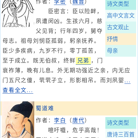
作者：
李密
（
魏晋
）
诗文类型
臣密言：臣以险衅，
高中文言文
夙遭闵凶。生孩六月，慈
古文观止
父见背；行年四岁，舅夺
抒情
母志。祖母刘悯臣孤弱，躬亲抚养。
臣少多疾病，九岁不行，零丁孤苦，
母亲
至于成立。既无伯叔，终鲜
兄弟
，门
衰祚薄，晚有儿息。外无期功强近之亲，内无应
门五尺之僮，茕茕孑立，形影相吊。而刘夙婴
...
查看全文...
蜀道难
作者：
李白
（
唐代
）
诗文类型
噫吁嚱，危乎高哉！
唐诗三百首