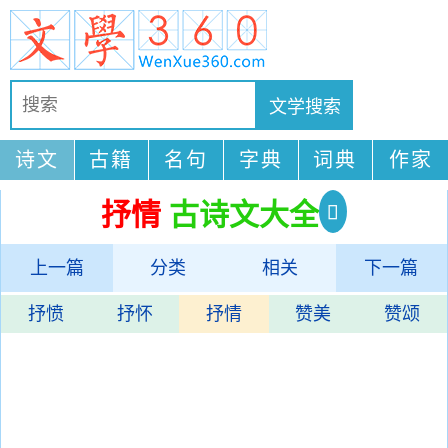
诗文
古籍
名句
字典
词典
作家
抒情
古诗文大全
上一篇
分类
相关
下一篇
抒愤
抒怀
抒情
赞美
赞颂