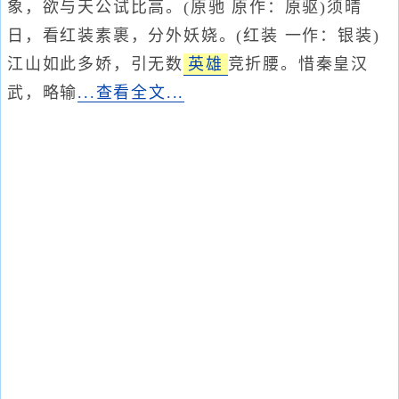
象，欲与天公试比高。(原驰 原作：原驱)须晴
日，看红装素裹，分外妖娆。(红装 一作：银装)
江山如此多娇，引无数
英雄
竞折腰。惜秦皇汉
武，略输
...查看全文...