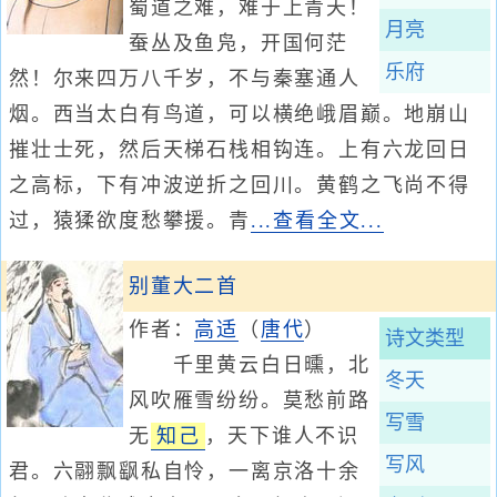
蜀道之难，难于上青天！
月亮
蚕丛及鱼凫，开国何茫
乐府
然！尔来四万八千岁，不与秦塞通人
烟。西当太白有鸟道，可以横绝峨眉巅。地崩山
摧壮士死，然后天梯石栈相钩连。上有六龙回日
之高标，下有冲波逆折之回川。黄鹤之飞尚不得
过，猿猱欲度愁攀援。青
...查看全文...
别董大二首
作者：
高适
（
唐代
）
诗文类型
千里黄云白日曛，北
冬天
风吹雁雪纷纷。莫愁前路
写雪
无
知己
，天下谁人不识
写风
君。六翮飘飖私自怜，一离京洛十余