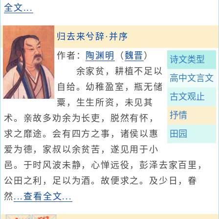
全文...
归去来兮辞·并序
作者：
陶渊明
（
魏晋
）
诗文类型
余家贫，耕植不足以
高中文言文
自给。幼稚盈室，瓶无储
古文观止
粟，生生所资，未见其
抒情
术。亲故多劝余为长吏，脱然有怀，
求之靡途。会有四方之事，诸侯以惠
田园
爱为德，家叔以余贫苦，遂见用于小
邑。于时风波未静，心惮远役，彭泽去家百里，
公田之利，足以为酒。故便求之。及少日，眷
然
...查看全文...