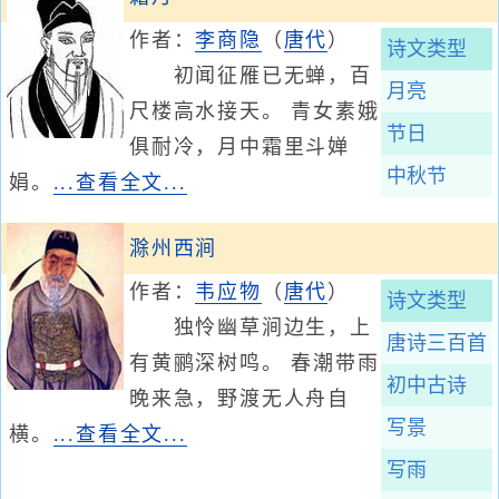
作者：
李商隐
（
唐代
）
诗文类型
初闻征雁已无蝉，百
月亮
尺楼高水接天。 青女素娥
节日
俱耐冷，月中霜里斗婵
中秋节
娟。
...查看全文...
滁州西涧
作者：
韦应物
（
唐代
）
诗文类型
独怜幽草涧边生，上
唐诗三百首
有黄鹂深树鸣。 春潮带雨
初中古诗
晚来急，野渡无人舟自
写景
横。
...查看全文...
写雨