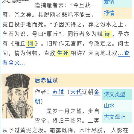
爱情
逢捕雁者云：“今旦获一
抒情
雁，杀之矣。其脱网者悲鸣不能去，
竟自投于地而死。”予因买得之，葬之汾水之上，
垒石为识，号曰“雁丘”。同行者多为赋
诗
，予亦
有《雁丘
词
》。旧所作无宫商，今改定之。问世
间，情为何物，直教
生死
相许？天南地北双
...查
看全文...
后赤壁赋
作者：
苏轼
（
宋代
辽朝
金
诗文类型
朝
）
山水
是岁十月之望，步自
古文观止
雪堂，将归于临皋。二客
从予过黄泥之坂。霜露既降，木叶尽脱， 人影在