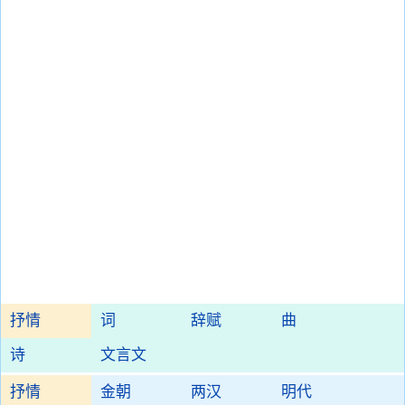
抒情
词
辞赋
曲
诗
文言文
抒情
金朝
两汉
明代