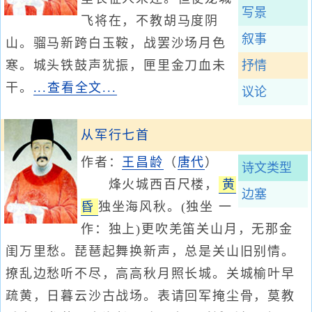
写景
飞将在，不教胡马度阴
叙事
山。骝马新跨白玉鞍，战罢沙场月色
寒。城头铁鼓声犹振，匣里金刀血未
抒情
干。
...查看全文...
议论
从军行七首
作者：
王昌龄
（
唐代
）
诗文类型
烽火城西百尺楼，
黄
边塞
昏
独坐海风秋。(独坐 一
作：独上)更吹羌笛关山月，无那金
闺万里愁。琵琶起舞换新声，总是关山旧别情。
撩乱边愁听不尽，高高秋月照长城。关城榆叶早
疏黄，日暮云沙古战场。表请回军掩尘骨，莫教