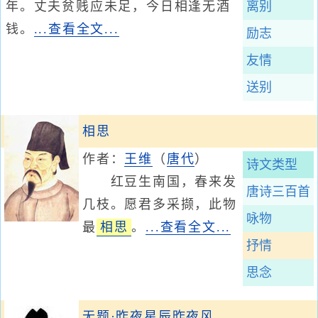
年。丈夫贫贱应未足，今日相逢无酒
离别
钱。
...查看全文...
励志
友情
送别
相思
作者：
王维
（
唐代
）
诗文类型
红豆生南国，春来发
唐诗三百首
几枝。愿君多采撷，此物
咏物
最
相思
。
...查看全文...
抒情
思念
无题·昨夜星辰昨夜风