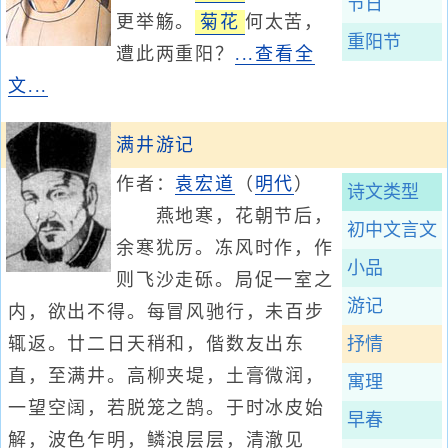
节日
更举觞。
菊花
何太苦，
重阳节
遭此两重阳？
...查看全
文...
满井游记
作者：
袁宏道
（
明代
）
诗文类型
燕地寒，花朝节后，
初中文言文
余寒犹厉。冻风时作，作
小品
则飞沙走砾。局促一室之
游记
内，欲出不得。每冒风驰行，未百步
辄返。廿二日天稍和，偕数友出东
抒情
直，至满井。高柳夹堤，土膏微润，
寓理
一望空阔，若脱笼之鹄。于时冰皮始
早春
解，波色乍明，鳞浪层层，清澈见