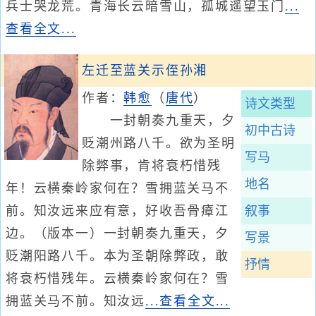
兵士哭龙荒。青海长云暗雪山，孤城遥望玉门
...
查看全文...
左迁至蓝关示侄孙湘
作者：
韩愈
（
唐代
）
诗文类型
一封朝奏九重天，夕
初中古诗
贬潮州路八千。欲为圣明
写马
除弊事，肯将衰朽惜残
地名
年！云横秦岭家何在？雪拥蓝关马不
前。知汝远来应有意，好收吾骨瘴江
叙事
边。（版本一）一封朝奏九重天，夕
写景
贬潮阳路八千。本为圣朝除弊政，敢
抒情
将衰朽惜残年。云横秦岭家何在？雪
拥蓝关马不前。知汝远
...查看全文...