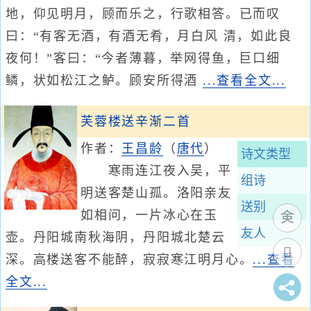
地，仰见明月，顾而乐之，行歌相答。已而叹
曰：“有客无酒，有酒无肴，月白风 清，如此良
夜何！”客曰：“今者薄暮，举网得鱼，巨口细
鳞，状如松江之鲈。顾安所得酒
...查看全文...
芙蓉楼送辛渐二首
作者：
王昌龄
（
唐代
）
诗文类型
寒雨连江夜入吴，平
组诗
明送客楚山孤。洛阳亲友
送别
如相问，一片冰心在玉
友人
壶。丹阳城南秋海阴，丹阳城北楚云
深。高楼送客不能醉，寂寂寒江明月心。
...查看
全文...