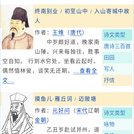
终南别业 / 初至山中 / 入山寄城中故
人
作者：
王维
（
唐代
）
诗文类型
中岁颇好道，晚家南
唐诗三百首
山陲。兴来每独往，胜事
田园
空自知。 行到水穷处，坐看云起时。
写人
偶然值林叟，谈笑无还期。
...查看全
文...
抒情
摸鱼儿·雁丘词 / 迈陂塘
作者：
元好问
（
宋代
辽朝
诗文类型
金朝
）
咏物
乙丑岁赴试并州，道