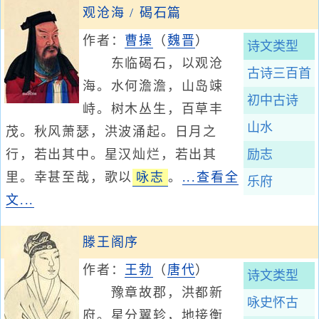
观沧海 / 碣石篇
作者：
曹操
（
魏晋
）
诗文类型
东临碣石，以观沧
古诗三百首
海。水何澹澹，山岛竦
初中古诗
峙。树木丛生，百草丰
山水
茂。秋风萧瑟，洪波涌起。日月之
行，若出其中。星汉灿烂，若出其
励志
里。幸甚至哉，歌以
咏志
。
...查看全
乐府
文...
滕王阁序
作者：
王勃
（
唐代
）
诗文类型
豫章故郡，洪都新
咏史怀古
府。星分翼轸，地接衡