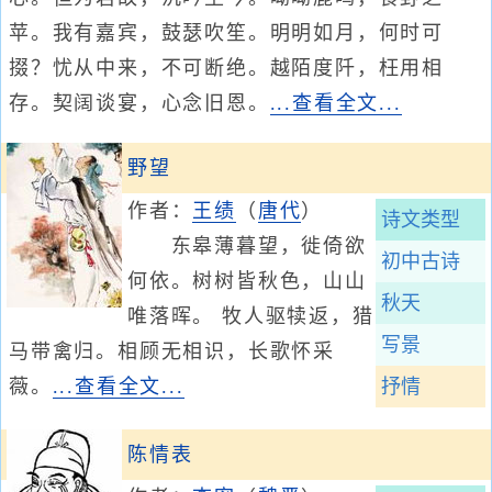
苹。我有嘉宾，鼓瑟吹笙。明明如月，何时可
掇？忧从中来，不可断绝。越陌度阡，枉用相
存。契阔谈宴，心念旧恩。
...查看全文...
野望
作者：
王绩
（
唐代
）
诗文类型
东皋薄暮望，徙倚欲
初中古诗
何依。树树皆秋色，山山
秋天
唯落晖。 牧人驱犊返，猎
写景
马带禽归。相顾无相识，长歌怀采
薇。
...查看全文...
抒情
陈情表