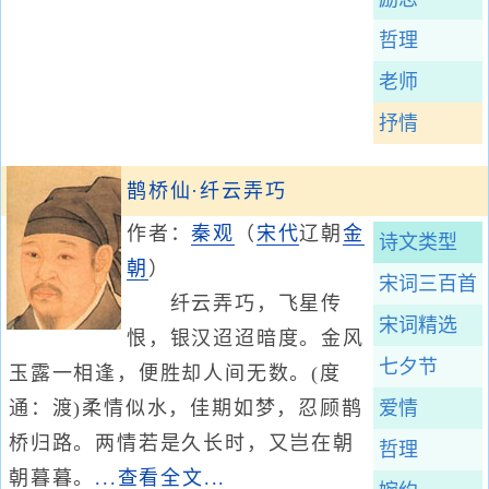
哲理
老师
抒情
鹊桥仙·纤云弄巧
作者：
秦观
（
宋代
辽朝
金
诗文类型
朝
）
宋词三百首
纤云弄巧，飞星传
宋词精选
恨，银汉迢迢暗度。金风
七夕节
玉露一相逢，便胜却人间无数。(度
通：渡)柔情似水，佳期如梦，忍顾鹊
爱情
桥归路。两情若是久长时，又岂在朝
哲理
朝暮暮。
...查看全文...