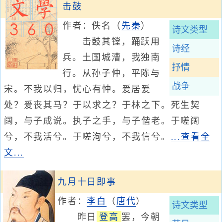
击鼓
作者：佚名
（
先秦
）
诗文类型
击鼓其镗，踊跃用
诗经
兵。土国城漕，我独南
抒情
行。从孙子仲，平陈与
战争
宋。不我以归，忧心有忡。爰居爰
处？爰丧其马？于以求之？于林之下。死生契
阔，与子成说。执子之手，与子偕老。于嗟阔
兮，不我活兮。于嗟洵兮，不我信兮。
...查看全
文...
九月十日即事
作者：
李白
（
唐代
）
诗文类型
昨日
登高
罢，今朝