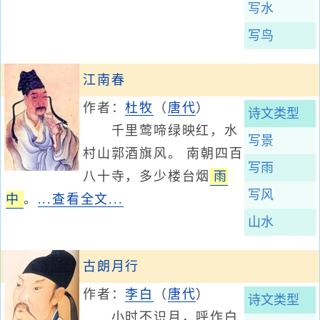
写水
写鸟
江南春
作者：
杜牧
（
唐代
）
诗文类型
千里莺啼绿映红，水
写景
村山郭酒旗风。 南朝四百
写雨
八十寺，多少楼台烟
雨
写风
中
。
...查看全文...
山水
古朗月行
作者：
李白
（
唐代
）
诗文类型
小时不识月，呼作白