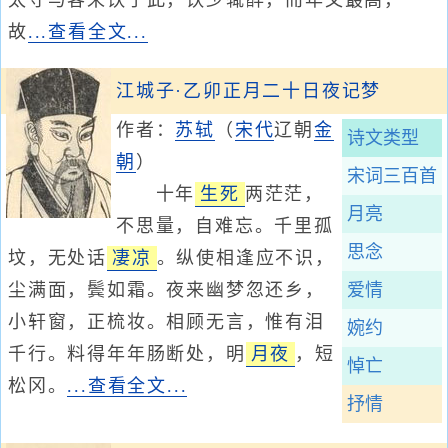
太守与客来饮于此，饮少辄醉，而年又最高，
故
...查看全文...
江城子·乙卯正月二十日夜记梦
作者：
苏轼
（
宋代
辽朝
金
诗文类型
朝
）
宋词三百首
十年
生死
两茫茫，
月亮
不思量，自难忘。千里孤
思念
坟，无处话
凄凉
。纵使相逢应不识，
尘满面，鬓如霜。夜来幽梦忽还乡，
爱情
小轩窗，正梳妆。相顾无言，惟有泪
婉约
千行。料得年年肠断处，明
月夜
，短
悼亡
松冈。
...查看全文...
抒情