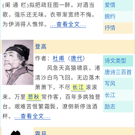
(阑 通 栏)拟把疏狂图一醉。对酒当
爱情
歌，强乐还无味。衣带渐宽终不悔。
婉约
为伊消得人憔悴。
...查看全文...
抒情
登高
作者：
杜甫
（
唐代
）
诗文类型
风急天高猿啸哀，渚
唐诗三百首
清沙白鸟飞回。无边落木
写风
萧萧下，不尽
长江
滚滚
长江
来。万里
悲秋
常作客，百年多病独登
台。艰难苦恨繁霜鬓，潦倒新停浊酒
励志
杯。
...查看全文...
霜月