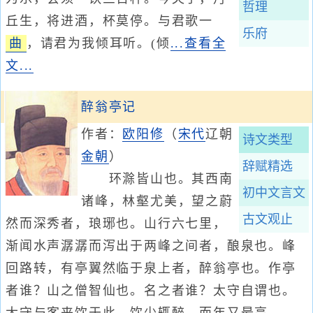
哲理
丘生，将进酒，杯莫停。与君歌一
乐府
曲
，请君为我倾耳听。(倾
...查看全
文...
醉翁亭记
作者：
欧阳修
（
宋代
辽朝
诗文类型
金朝
）
辞赋精选
环滁皆山也。其西南
初中文言文
诸峰，林壑尤美，望之蔚
古文观止
然而深秀者，琅琊也。山行六七里，
渐闻水声潺潺而泻出于两峰之间者，酿泉也。峰
回路转，有亭翼然临于泉上者，醉翁亭也。作亭
者谁？山之僧智仙也。名之者谁？太守自谓也。