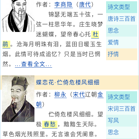
作者：
李商隐
（
唐代
）
诗文类型
锦瑟无端五十弦，一
唐诗三百首
弦一柱思华年。庄生晓梦
思念
迷蝴蝶，望帝春心托
杜
爱情
鹃
。沧海月明珠有泪，蓝田日暖玉生
烟。此情可待成追忆？只是当时已惘
抒情
然。
...查看全文...
蝶恋花·伫倚危楼风细细
作者：
柳永
（
宋代
辽朝
金
诗文类型
朝
）
宋词三百首
伫倚危楼风细细。望
写风
极
春愁
，黯黯生天际。
思念
草色烟光残照里。无言谁会凭阑意。