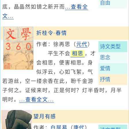
自由
底，晶晶然如镜之新开而
...查看全
文...
折桂令·春情
作者：徐再思
（
元代
）
诗文类型
平生不会
相思
，才
思念
会相思，便害相思。身
爱情
似浮云，心如飞絮，气
抒情
若游丝，空一缕余香在此，盼千金游
子何之。证候来时，正是何时？灯半昏时，月半
明时。
...查看全文...
望月有感
作者：
白居易
（
唐代
）