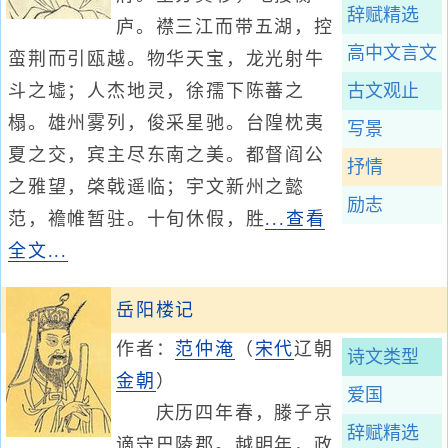
辞赋精选
庐。襟三江而带五湖，控
高中文言文
蛮荆而引瓯越。物华天宝，龙光射牛
斗之墟；人杰地灵，徐孺下陈蕃之
古文观止
榻。雄州雾列，俊采星驰。台隍枕夷
写景
夏之交，宾主尽东南之美。都督阎公
抒情
之雅望，棨戟遥临；宇文新州之懿
励志
范，襜帷暂驻。十旬休假，胜
...查看
全文...
岳阳楼记
作者：
范仲淹
（
宋代
辽朝
诗文类型
金朝
）
爱国
庆历四年春，滕子京
辞赋精选
谪守巴陵郡。越明年，政