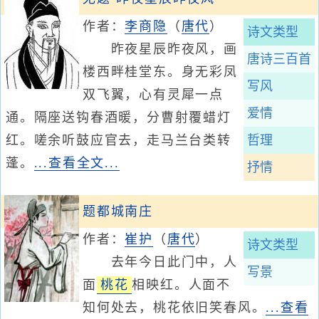
作者：
李商隐
（
唐代
）
诗文类型
昨夜星辰昨夜风，画
唐诗三百首
楼西畔桂堂东。身无彩凤
写风
双飞翼，心有灵犀一点
爱情
通。隔座送钩春酒暖，分曹射覆蜡灯
红。嗟余听鼓应官去，走马兰台类转
哲理
蓬。
...查看全文...
抒情
题都城南庄
作者：
崔护
（
唐代
）
诗文类型
去年今日此门中，人
写景
面
桃花
相映红。人面不
知何处去，桃花依旧笑春风。
...查看