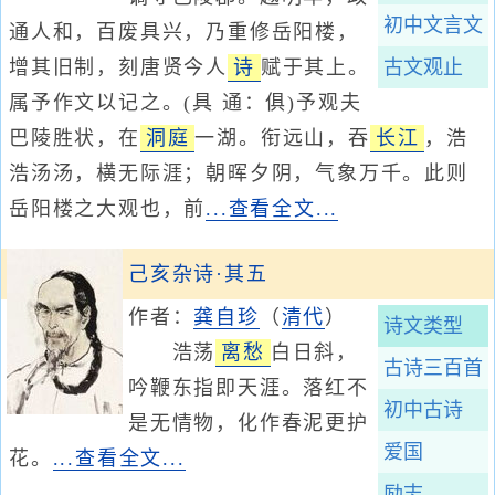
初中文言文
通人和，百废具兴，乃重修岳阳楼，
增其旧制，刻唐贤今人
诗
赋于其上。
古文观止
属予作文以记之。(具 通：俱)予观夫
巴陵胜状，在
洞庭
一湖。衔远山，吞
长江
，浩
浩汤汤，横无际涯；朝晖夕阴，气象万千。此则
岳阳楼之大观也，前
...查看全文...
己亥杂诗·其五
作者：
龚自珍
（
清代
）
诗文类型
浩荡
离愁
白日斜，
古诗三百首
吟鞭东指即天涯。落红不
初中古诗
是无情物，化作春泥更护
爱国
花。
...查看全文...
励志