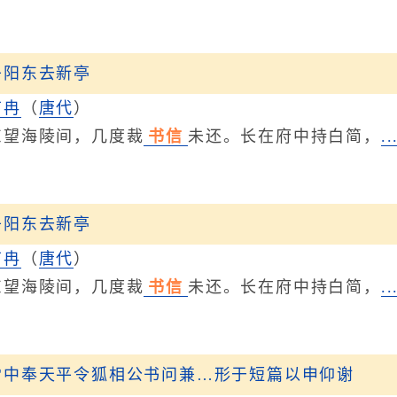
丹阳东去新亭
甫冉
（
唐代
）
海陵间，几度裁
书信
未还。长在府中持白简，
.
丹阳东去新亭
甫冉
（
唐代
）
海陵间，几度裁
书信
未还。长在府中持白简，
.
雪中奉天平令狐相公书问兼…形于短篇以申仰谢