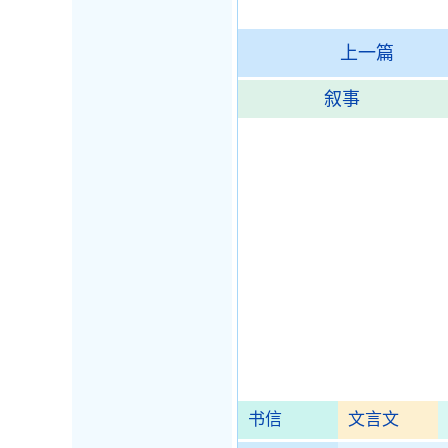
上一篇
叙事
书信
文言文