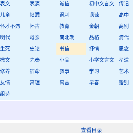
表文
表演
诚信
初中文言文
传记
儿童
愤懑
讽刺
讽谏
高中
怀才不遇
怀古
教育
金朝
离别
明代
母亲
南北朝
品格
清代
生死
史论
书信
抒情
思念
檄文
先秦
小品
小学文言文
孝道
修养
宿命
叙事
学习
艺术
友情
寓理
寓言
早春
赠别
组诗
查看目录