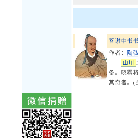
答谢中书
作者：
陶
山川
备。晓雾
其奇者。(