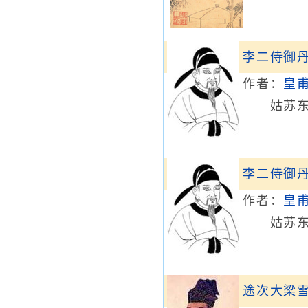
李二侍御
作者：
皇
姑苏东望
李二侍御
作者：
皇
姑苏东望
途次大梁