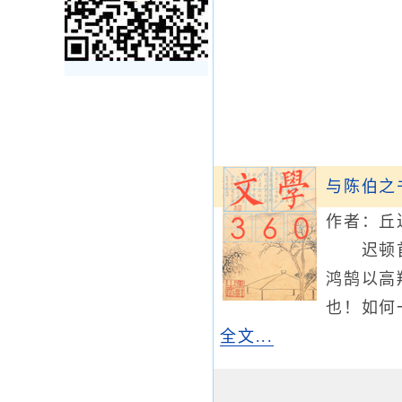
与陈伯之
作者：丘
迟顿首陈
鸿鹄以高
也！如何
全文...