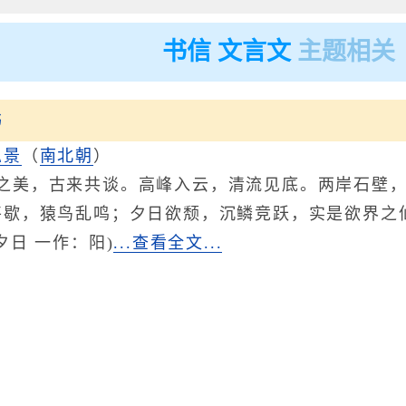
书信 文言文
主题相关
书
弘景
（
南北朝
）
之美，古来共谈。高峰入云，清流见底。两岸石壁
将歇，猿鸟乱鸣；夕日欲颓，沉鳞竞跃，实是欲界之
夕日 一作：阳)
...查看全文...