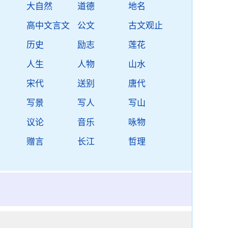
大自然
道德
地名
高中文言文
公文
古文观止
历史
励志
莲花
人生
人物
山水
宋代
送别
唐代
写景
写人
写山
议论
音乐
咏物
赠言
长江
哲理