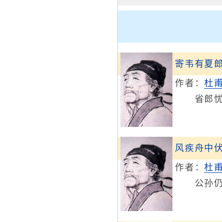
寄韦有夏
作者：
杜
省郎忧
风疾舟中
作者：
杜
公孙仍恃