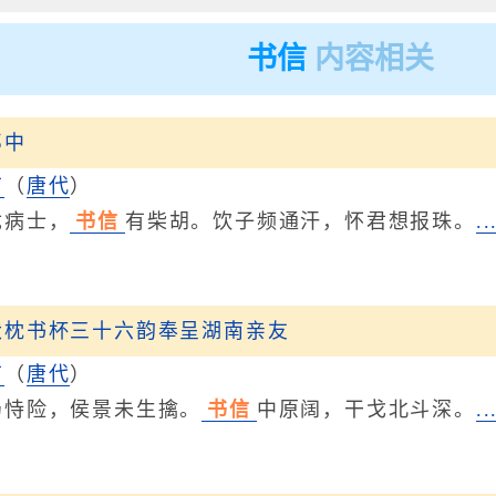
书信
内容相关
郎中
甫
（
唐代
）
病士，
书信
有柴胡。饮子频通汗，怀君想报珠。
.
伏枕书杯三十六韵奉呈湖南亲友
甫
（
唐代
）
险，侯景未生擒。
书信
中原阔，干戈北斗深。
.