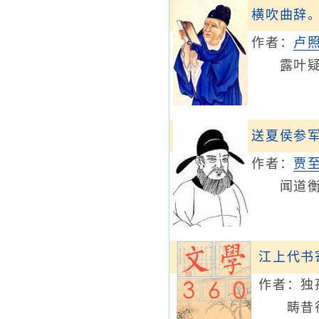
横吹曲辞
作者：
卢
露叶疑啼
送夏侯参
作者：
贾
闻道衡阳
江上代书
作者：
独
畴昔行