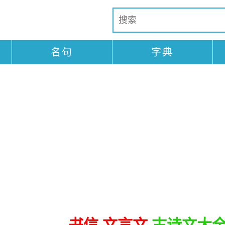
名句
字典
书信 文言文
古诗文大