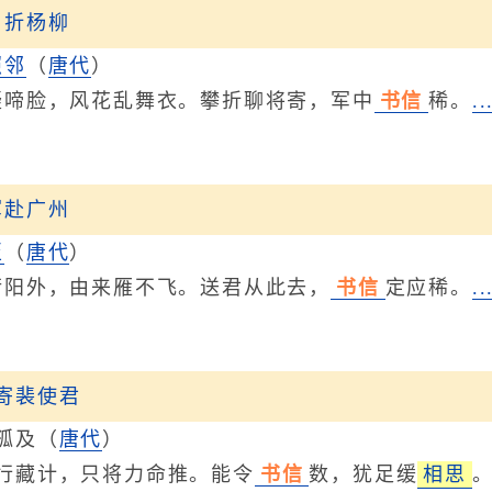
。折杨柳
照邻
（
唐代
）
脸，风花乱舞衣。攀折聊将寄，军中
书信
稀。
.
军赴广州
至
（
唐代
）
外，由来雁不飞。送君从此去，
书信
定应稀。
.
寄裴使君
孤及
（
唐代
）
藏计，只将力命推。能令
书信
数，犹足缓
相思