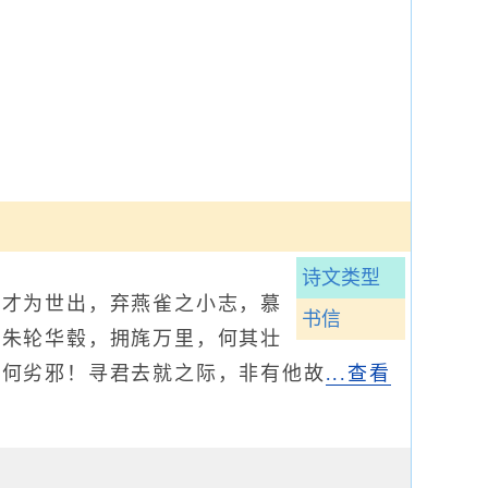
诗文类型
才为世出，弃燕雀之小志，慕
书信
。朱轮华毂，拥旄万里，何其壮
又何劣邪！寻君去就之际，非有他故
...查看