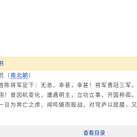
书
迟
（
南北朝
）
将军足下：无恙，幸甚，幸甚！将军勇冠三军，
翔！昔因机变化，遭遇明主，立功立事，开国称孤
一旦为奔亡之虏，闻鸣镝而股战，对穹庐以屈膝，
查看目录