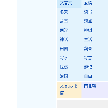
文言文
爱情
冬天
读书
故事
观点
两汉
柳树
神话
生活
田园
魏晋
写水
写雪
忧伤
游记
治国
自由
文言文-书
南北朝
信