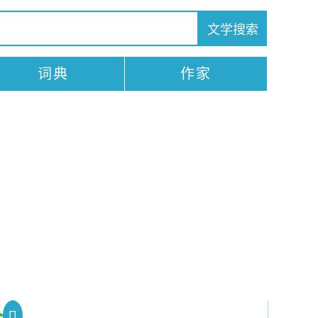
词典
作家
全