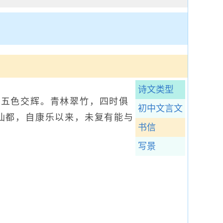
诗文类型
，五色交辉。青林翠竹，四时俱
初中文言文
仙都，自康乐以来，未复有能与
书信
写景