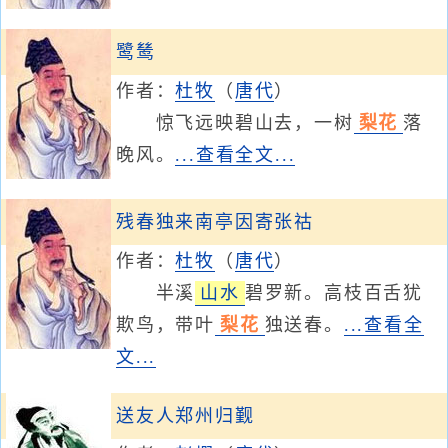
鹭鸶
作者：
杜牧
（
唐代
）
惊飞远映碧山去，一树
梨花
落
晚风。
...查看全文...
残春独来南亭因寄张祜
作者：
杜牧
（
唐代
）
半溪
山水
碧罗新。高枝百舌犹
欺鸟，带叶
梨花
独送春。
...查看全
文...
送友人郑州归觐