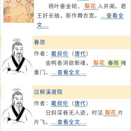
杨叶垂金砌，
梨花
入井阑。君
王好长袖，新作舞衣宽。
...查看全
文...
春怨
作者：
戴叔伦
（
唐代
）
金鸭香消欲断魂，
梨花
春雨
掩
重门。
...查看全文...
过柳溪道院
作者：
戴叔伦
（
唐代
）
日斜深巷无人迹，时见
梨花
片
片飞。
...查看全文...