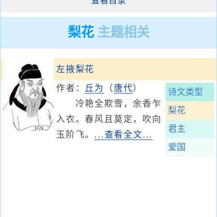
查看目录
梨花
主题相关
左掖梨花
作者：
丘为
（
唐代
）
诗文类型
冷艳全欺雪，余香乍
梨花
入衣。春风且莫定，吹向
君主
玉阶飞。
...查看全文...
爱国