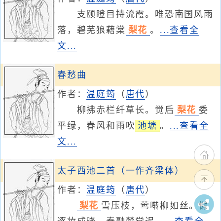
支颐瞪目持流霞。唯恐南国风雨
落，碧芜狼藉棠
梨花
。
...查看全
文...
春愁曲
作者：
温庭筠
（
唐代
）
柳拂赤栏纤草长。觉后
梨花
委
平绿，春风和雨吹
池塘
。
...查看全
文...
太子西池二首（一作齐梁体）
作者：
温庭筠
（
唐代
）
梨花
雪压枝，莺啭柳如丝。懒