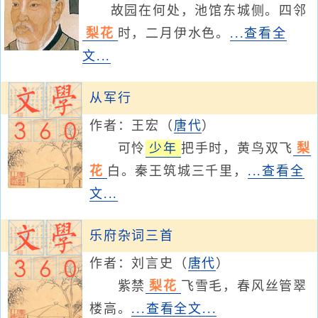
故园在何处，池馆东城侧。四邻
梨花
时，二月伊水色。
...查看全
文...
从军行
作者：
王宏
（
唐代
）
可怜
少年
把手时，黄鸟双飞
梨
花
白。秦王筑城三千里，
...查看全
文...
乐府杂词三首
作者：
刘言史
（
唐代
）
紫禁
梨花
飞雪毛，春风丝管翠
楼高。
...查看全文...