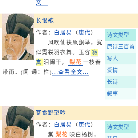
文...
长恨歌
作者：
白居易
（
唐代
）
诗文类型
风吹仙袂飘飖举，犹
唐诗三百首
似霓裳羽衣舞。玉容
寂
写人
寞
泪阑干，
梨花
一枝春
爱情
带雨。(阑 通：栏)
...查看全文...
长诗
叙事
寒食野望吟
作者：
白居易
（
唐代
）
诗文类型
棠
梨花
映白杨树，