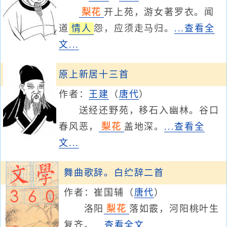
梨花
开上苑，游女著罗衣。闻
道
情人
怨，应须走马归。
...查看全
文...
原上新居十三首
作者：
王建
（
唐代
）
送经还野苑，移石入幽林。谷口
春风恶，
梨花
盖地深。
...查看全
文...
舞曲歌辞。白纻辞二首
作者：
崔国辅
（
唐代
）
洛阳
梨花
落如霰，河阳桃叶生
复齐。
...查看全文...