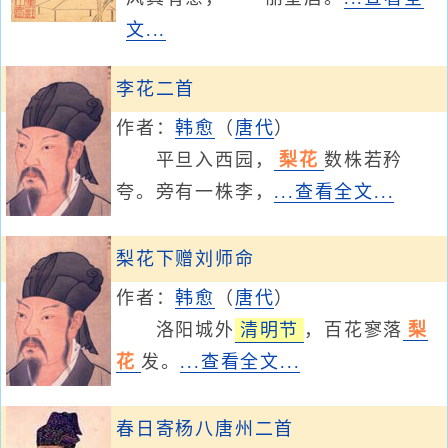
文...
李花二首
作者：
韩愈
（
唐代
）
平旦入西园，
梨花
数株若矜
夸。旁有一株李，
...查看全文...
梨花下赠刘师命
作者：
韩愈
（
唐代
）
洛阳城外
清明节
，百花寥落
梨
花
发。
...查看全文...
春日寄杨八唐州二首