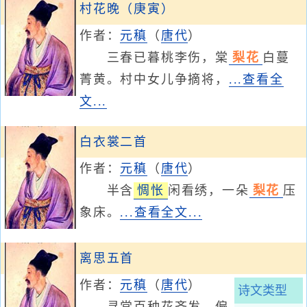
村花晚（庚寅）
作者：
元稹
（
唐代
）
三春已暮桃李伤，棠
梨花
白蔓
菁黄。村中女儿争摘将，
...查看全
文...
白衣裳二首
作者：
元稹
（
唐代
）
半含
惆怅
闲看绣，一朵
梨花
压
象床。
...查看全文...
离思五首
作者：
元稹
（
唐代
）
诗文类型