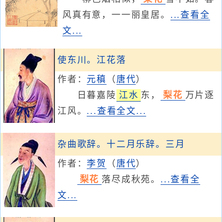
风真有意，一一丽皇居。
...查看全
文...
使东川。江花落
作者：
元稹
（
唐代
）
日暮嘉陵
江水
东，
梨花
万片逐
江风。
...查看全文...
杂曲歌辞。十二月乐辞。三月
作者：
李贺
（
唐代
）
梨花
落尽成秋苑。
...查看全
文...