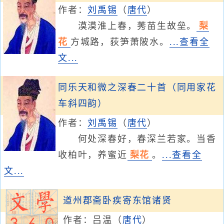
作者：
刘禹锡
（
唐代
）
漠漠淮上春，莠苗生故垒。
梨
花
方城路，荻笋萧陂水。
...查看全
文...
同乐天和微之深春二十首（同用家花
车斜四韵）
作者：
刘禹锡
（
唐代
）
何处深春好，春深兰若家。当香
收柏叶，养蜜近
梨花
。
...查看全
文...
道州郡斋卧疾寄东馆诸贤
作者：
吕温
（
唐代
）