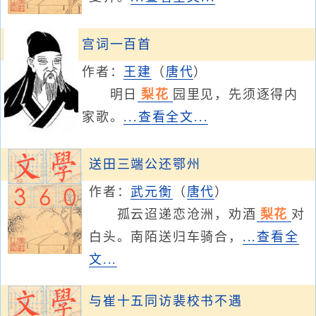
宫词一百首
作者：
王建
（
唐代
）
明日
梨花
园里见，先须逐得内
家歌。
...查看全文...
送田三端公还鄂州
作者：
武元衡
（
唐代
）
孤云迢递恋沧洲，劝酒
梨花
对
白头。南陌送归车骑合，
...查看全
文...
与崔十五同访裴校书不遇