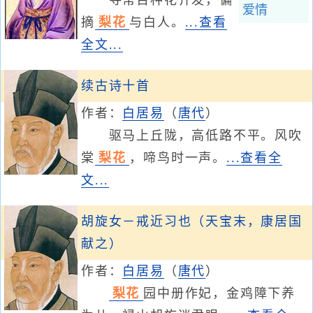
寻常百种花齐发，偏
爱情
摘
梨花
与白人。
...查看
全文...
续古诗十首
作者：
白居易
（
唐代
）
驱马上丘陇，高低路不平。风吹
棠
梨花
，啼鸟时一声。
...查看全
文...
胡旋女－戒近习也（天宝末，康居国
献之）
作者：
白居易
（
唐代
）
梨花
园中册作妃，金鸡障下养