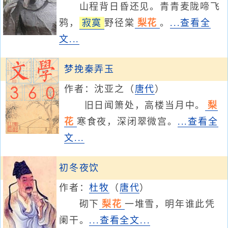
山程背日昏还见。青青麦陇啼飞
鸦，
寂寞
野径棠
梨花
。
...查看全
文...
梦挽秦弄玉
作者：
沈亚之
（
唐代
）
旧日闻箫处，高楼当月中。
梨
花
寒食夜，深闭翠微宫。
...查看全
文...
初冬夜饮
作者：
杜牧
（
唐代
）
砌下
梨花
一堆雪，明年谁此凭
阑干。
...查看全文...