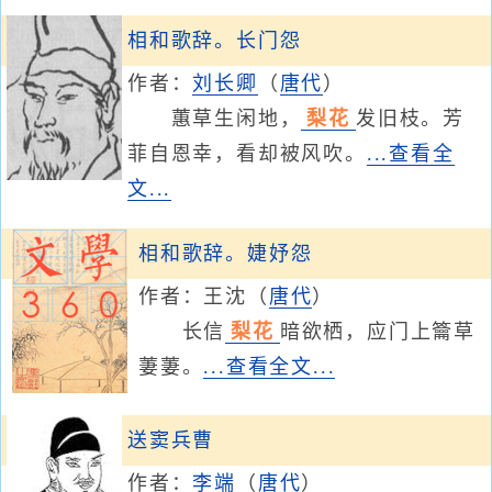
相和歌辞。长门怨
作者：
刘长卿
（
唐代
）
蕙草生闲地，
梨花
发旧枝。芳
菲自恩幸，看却被风吹。
...查看全
文...
相和歌辞。婕妤怨
作者：
王沈
（
唐代
）
长信
梨花
暗欲栖，应门上籥草
萋萋。
...查看全文...
送窦兵曹
作者：
李端
（
唐代
）