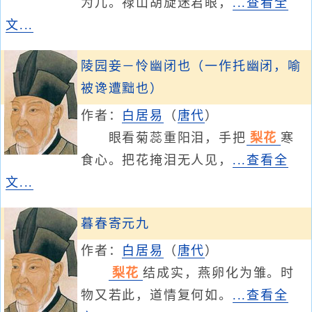
为儿。禄山胡旋迷君眼，
...查看全
文...
陵园妾－怜幽闭也（一作托幽闭，喻
被谗遭黜也）
作者：
白居易
（
唐代
）
眼看菊蕊重阳泪，手把
梨花
寒
食心。把花掩泪无人见，
...查看全
文...
暮春寄元九
作者：
白居易
（
唐代
）
梨花
结成实，燕卵化为雏。时
物又若此，道情复何如。
...查看全