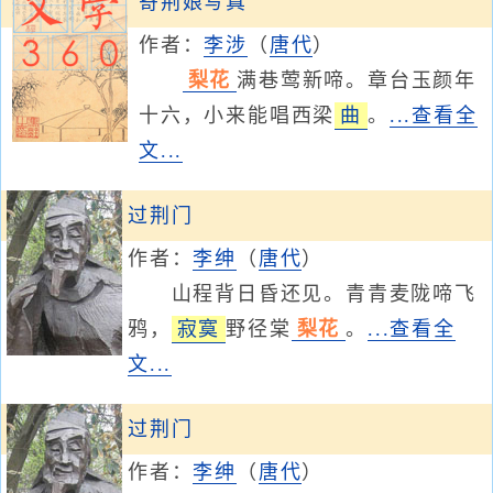
寄荆娘写真
作者：
李涉
（
唐代
）
梨花
满巷莺新啼。章台玉颜年
十六，小来能唱西梁
曲
。
...查看全
文...
过荆门
作者：
李绅
（
唐代
）
山程背日昏还见。青青麦陇啼飞
鸦，
寂寞
野径棠
梨花
。
...查看全
文...
过荆门
作者：
李绅
（
唐代
）