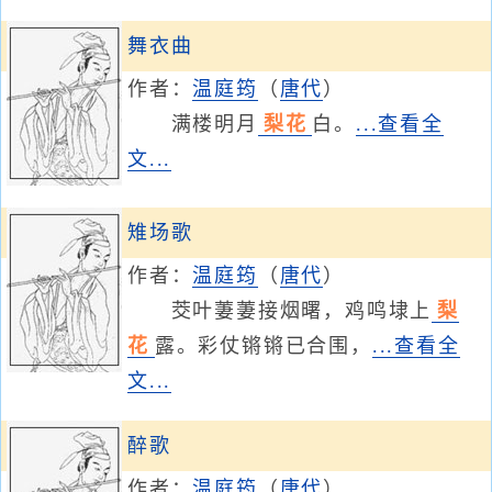
舞衣曲
作者：
温庭筠
（
唐代
）
满楼明月
梨花
白。
...查看全
文...
雉场歌
作者：
温庭筠
（
唐代
）
茭叶萋萋接烟曙，鸡鸣埭上
梨
花
露。彩仗锵锵已合围，
...查看全
文...
醉歌
作者：
温庭筠
（
唐代
）