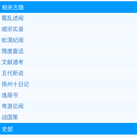
相关古籍
蜀乱述闻
顺宗实录
松漠纪闻
隋唐嘉话
文献通考
五代新说
扬州十日记
逸周书
粤游见闻
战国策
史部