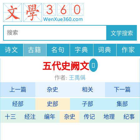
诗文
古籍
名句
字典
词典
作家
五代史阙文
作者:
王禹偁
上一篇
杂史
相关
下一篇
经部
史部
子部
集部
十三
经注
编年
杂史
传记
地理
纪事