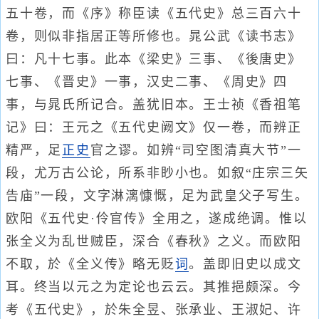
五十卷，而《序》称臣读《五代史》总三百六十
卷，则似非指居正等所修也。晁公武《读书志》
曰：凡十七事。此本《梁史》三事、《後唐史》
七事、《晋史》一事，汉史二事、《周史》四
事，与晁氏所记合。盖犹旧本。王士祯《香祖笔
记》曰：王元之《五代史阙文》仅一卷，而辨正
精严，足
正史
官之谬。如辨“司空图清真大节”一
段，尤万古公论，所系非眇小也。如叙“庄宗三矢
告庙”一段，文字淋漓慷慨，足为武皇父子写生。
欧阳《五代史·伶官传》全用之，遂成绝调。惟以
张全义为乱世贼臣，深合《春秋》之义。而欧阳
不取，於《全义传》略无贬
词
。盖即旧史以成文
耳。终当以元之为定论也云云。其推挹颇深。今
考《五代史》，於朱全昱、张承业、王淑妃、许