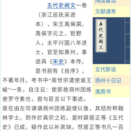
隋唐嘉话
五代史阙文
一卷
文献通考
（浙江巡抚采进
本），宋王禹偁撰。
禹偁字元之，钜野
人，太平兴国八年进
士，官至知黄州，事
迹具《
宋史
》本传。
五代新说
是书前有《自序》，
不著年月。考书中“周世宗遣使谕王
扬州十日记
峻”一条，自注云：使即故商州团练
逸周书
使罗守素也，尝与臣言以下事迹。
是在由左司谏谪商州团练副使以後，其结衔称翰
林学士，则作於真宗之初。是时薛居正等《五代
史》已成，疑作此以补其缺。然居正等书凡一百