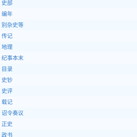
史部
编年
别杂史等
传记
地理
纪事本末
目录
史钞
史评
载记
诏令奏议
正史
政书