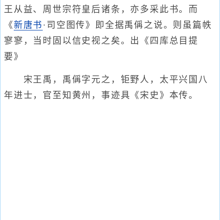
王从益、周世宗符皇后诸条，亦多采此书。而
《
新唐书
·司空图传》即全据禹偁之说。则虽篇帙
寥寥，当时固以信史视之矣。出《四库总目提
要》
宋王禹，禹偁字元之，钜野人，太平兴国八
年进士，官至知黄州，事迹具《宋史》本传。