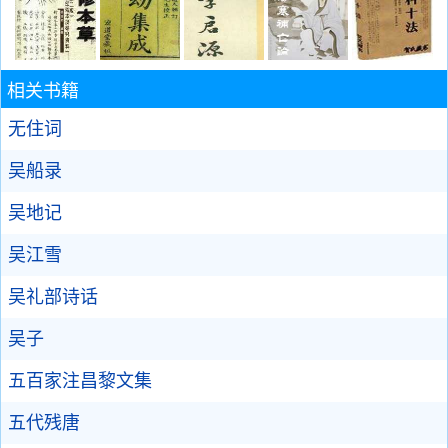
相关书籍
无住词
吴船录
吴地记
吴江雪
吴礼部诗话
吴子
五百家注昌黎文集
五代残唐