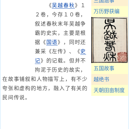
三国遗事
《
吴越春秋
》１
万历野获编
２卷，今存１０卷，
叙述春秋末年吴越争
霸的史实，主要是根
据《
国语
》，同时还
兼采《左传》、《
史
记
》的记载。但并不
五国故事
拘泥于历史的故实，
在故事铺叙和人物描写上，有不少
越绝书
夸张和虚构的地方，融入了有关的
天朝田亩制度
民间传说。