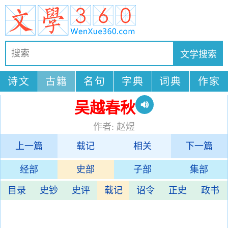
诗文
古籍
名句
字典
词典
作家
吴越春秋
作者: 赵煜
上一篇
载记
相关
下一篇
经部
史部
子部
集部
目录
史钞
史评
载记
诏令
正史
政书