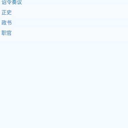
诏令奏议
正史
政书
职官