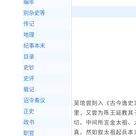
编年
别杂史等
传记
地理
纪事本末
目录
史钞
史评
载记
诏令奏议
吴琯尝刻入《古今逸史
正史
里，又尝为陈王延教其
政书
切。中间所言金太祖、
真。然如叙太祖起兵本
职官