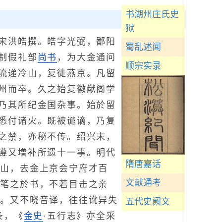
书湖州庄氏史
狱
宋洪皓撰。皓字光弼，鄱阳
蜀乱述闻
制假礼部
尚书
，为大金通问
顺宗实录
流递冷山，复徙燕京。凡留
州而卒。久之始复徽猷阁学
乃其所纪金国杂事。始於留
悉付诸火。既被谴谪，乃复
之禁，亦秘不传。绍兴末，
遵又增补所遗十一事。明代
隋唐嘉话
冷山，去金上京会宁府才百
文献通考
者笔之於书，不若目击之亲
合。又不晓音译，往往讹异失
五代史阙文
条，《
金史
·五行志》亦全采