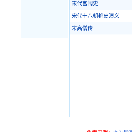
宋代宫闱史
宋代十八朝艳史演义
宋高僧传