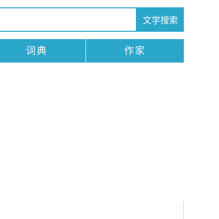
词典
作家