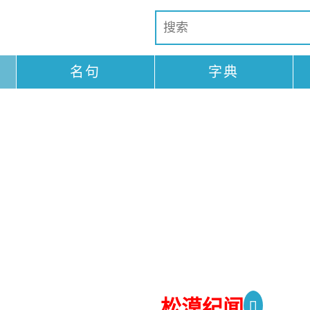
名句
字典
松漠纪闻