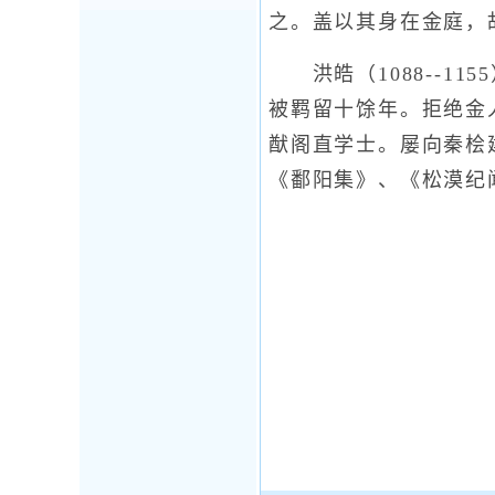
之。盖以其身在金庭，
洪皓（1088--11
被羁留十馀年。拒绝金
猷阁直学士。屡向秦桧
《鄱阳集》、《松漠纪