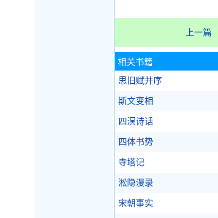
上一篇
相关书籍
思旧赋并序
斯文变相
四溟诗话
四体书势
寺塔记
淞隐漫录
宋朝事实