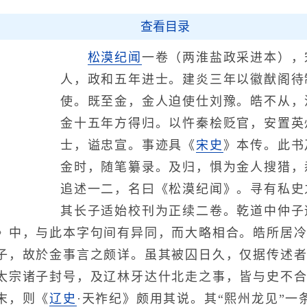
查看目录
松漠纪闻
一卷（两淮盐政采进本），
人，政和五年进士。建炎三年以徽猷阁待
使。既至金，金人迫使仕刘豫。皓不从，
金十五年方得归。以忤秦桧贬官，安置英
士，谥忠宣。事迹具《
宋史
》本传。此书
金时，随笔纂录。及归，惧为金人搜猎，
追述一二，名曰《松漠纪闻》。寻有私史
其长子适始校刊为正续二卷。乾道中仲子
》中，与此本字句间有异同，而大略相合。皓所居
子，故於金事言之颇详。虽其被囚日久，仅据传述
太宗诸子封号，及辽林牙达什北走之事，皆与史不
末，则《
辽史
·天祚纪》颇用其说。其“熙州龙见”一