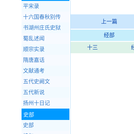
平宋录
十六国春秋别传
上一篇
书湖州庄氏史狱
经部
蜀乱述闻
十三
顺宗实录
隋唐嘉话
文献通考
五代史阙文
五代新说
扬州十日记
史部
史部