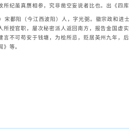
故所纪虽真赝相参，究非凿空妄说者比也。出《四
55）宋鄱阳（今江西波阳）人，字光弼。徽宗政和进
人所授官职，屡次秘密派人返回南方，报告金国虚实，
建言不可苟安于钱塘，为桧所忌，贬居英州九年，
闻》等。