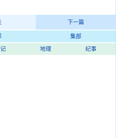
关
下一篇
部
集部
传记
地理
纪事