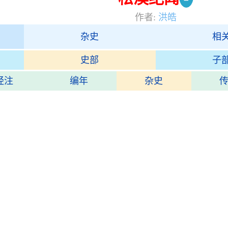
作者:
洪皓
杂史
相
史部
子
经注
编年
杂史