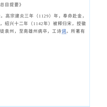
库总目提要》
士。高宗建炎三年（1129）年，奉命赴金，
绍兴十二年（1142年）被释归宋，授徽
后徒袁州，至南雄州病卒，工诗
词
。所著有