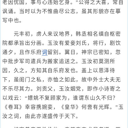
老因忧国，事与心违始乞身。”公得之大喜，常自
讽诵。当时以为不惟曲尽公志，虽其形貌亦在摹
写中也。
元丰初，虏人来议地界，韩丞相名缜自枢密
院都承旨出分画。玉汝有爱妾刘氏，将行，剧饮
通夕，且作乐府
词
留别。翼日，神宗已密知，忽
中批步军司遣兵为搬家追送之。玉汝初莫测所
因，久之，方知其自乐府发也。盖上以恩泽待
下，虽闺门之私，亦恤之如此，故中外士大夫无
不乐尽其力。刘贡父，玉汝姻党，即作小诗寄之
以戏云：“嫖姚不复顾家为，谁谓东山久不归？
《卷耳》幸容携婉娈，《皇华》何啻有光辉。”玉
汝之词，由此亦遂盛传于天下。