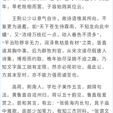
年，莘老既相而罢，子容始践其位云。
王荆公少以意气自许，故诗语惟其所向，不
复更为涵蓄。如“天下苍生待霖雨，不知龙向此中
蟠”，又“浓绿万枝红一点，动人春色不须多”，
“平治险秽非无力，润泽焦枯是有材”之类，皆直
道其胸中事。后为群牧判官，从宋次道尽假唐人
诗集，博观而约取，晚年始尽深婉不迫之趣。乃
知文字虽工拙有定限，然亦必视初壮，虽此公，
方其未至时，亦不能力强而遽至也。
高荷，荆南人，学杜子美作五言，颇得句
法。黄鲁直自戎州归，荷以五十韵见，鲁直极爱
赏之，尝和其言，有云：“张侯海内长句，晁子庙
中雅歌，高郎少加笔力，我知三杰同科。”张谓文