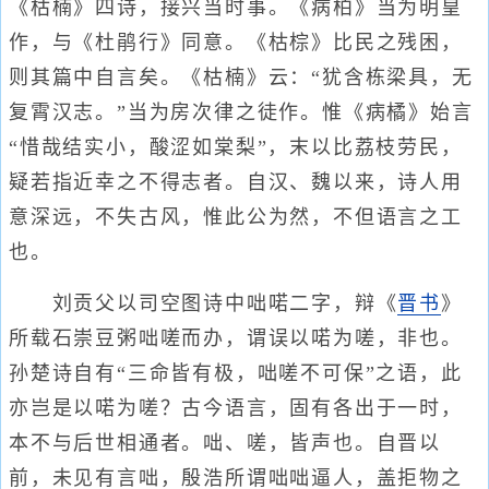
《枯楠》四诗，接兴当时事。《病柏》当为明皇
作，与《杜鹃行》同意。《枯棕》比民之残困，
则其篇中自言矣。《枯楠》云：“犹含栋梁具，无
复霄汉志。”当为房次律之徒作。惟《病橘》始言
“惜哉结实小，酸涩如棠梨”，末以比荔枝劳民，
疑若指近幸之不得志者。自汉、魏以来，诗人用
意深远，不失古风，惟此公为然，不但语言之工
也。
刘贡父以司空图诗中咄喏二字，辩《
晋书
》
所载石崇豆粥咄嗟而办，谓误以喏为嗟，非也。
孙楚诗自有“三命皆有极，咄嗟不可保”之语，此
亦岂是以喏为嗟？古今语言，固有各出于一时，
本不与后世相通者。咄、嗟，皆声也。自晋以
前，未见有言咄，殷浩所谓咄咄逼人，盖拒物之