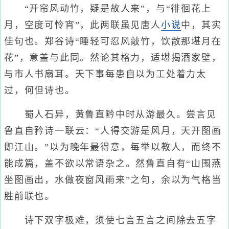
“开帘风动竹，疑是故人来”，与“徘徊花上
月，空度可怜宵”，此两联虽见唐人
小说
中，其实
佳句也。郑谷诗“睡轻可忍风敲竹，饮散那堪月在
花”，意盖与此同。然论其格力，适堪揭酒家壁，
与市人书扇耳。天下事每患自以为工处着力太
过，何但诗也。
蜀人石异，黄鲁直黔中时从游最久。尝言见
鲁直自矜诗一联云：“人得交游是风月，天开图画
即江山。”以为晚年最得意，每举以教人，而终不
能成篇，盖不欲以常语杂之。然鲁直自有“山围燕
坐图画出，水做夜窗风雨来”之句，余以为气格当
胜前联也。
诗下双字极难，须使七言五言之间除去五字