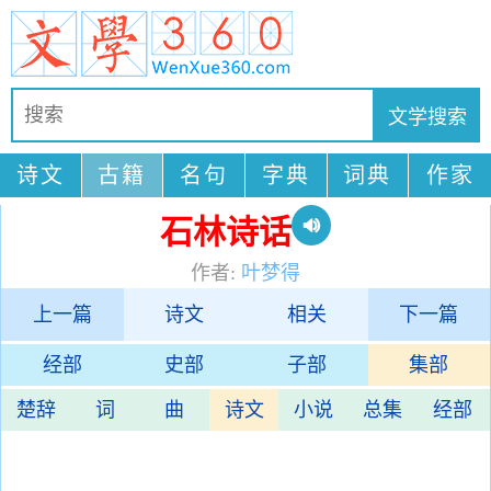
诗文
古籍
名句
字典
词典
作家
石林诗话
作者:
叶梦得
上一篇
诗文
相关
下一篇
经部
史部
子部
集部
楚辞
词
曲
诗文
小说
总集
经部