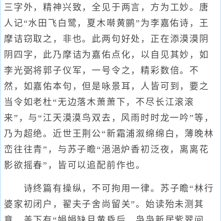
三字外，精神兴致，全见于两言，方为工妙。唐
人记“水田飞白鹭，夏木啭黄鹂”为李嘉佑诗，王
摩诘窃取之，非也。此两句好处，正在添漠漠阴
阴四字，此乃摩诘为嘉佑点化，以自见其妙，如
李光弼将郭子仪军，一号令之，精彩数倍。不
然，如嘉佑本句，但是咏景耳，人皆可到，要之
当令如老杜“无边落木萧萧下，不尽长江滚滚
来”，与“江天漠漠鸟双去，风雨时时龙一吟”等，
乃为超绝。近世王荆公“新霜浦溆绵绵白，薄晚林
峦往往青”，与苏子瞻“浥浥炉香初泛夜，离离花
影欲摇春”，皆可以追配前作也。
诗终篇有操纵，不可拘用一律。苏子瞻“林行
婆家初闭户，翟夫子舍尚留关”。始读殆未测其
意，盖下有“娟娟缺月黄昏后，袅袅新居紫翠间。