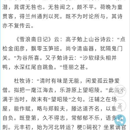
潜，晁谓无咎也。无咎闻之，颇不平。荷晚为童
贯客，得兰州通判以死。既不为时论所与，其诗
亦不复传云。
《雪浪斋日记》云：高子勉上山谷诗云：“点
检金闺彦，飘零玉笋班。尚令清庙器，犹隔鬼门
关。”为谷所喜。又子勉诗云：“沙软绿头相并
鸭，水深红尾自跳鱼。”怪丽之甚。
杜牧诗：“清时有味是无能，闲爱孤云静爱
僧。拟把一麾江海去，乐游原上望昭陵。”此盖不
满于当时，故末有“望昭陵”之句。汪辅之在场
屋，能作赋，略与郑毅夫，滕达道齐名，以意气
自负。既登第，久不得志，常郁郁不乐，语多讥
刺。元丰初，始为河北转运？梗磶祝？坐累谪官