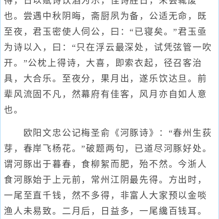
得，日以赋诗饮酒为乐，佳诗胜日，未尝辄废
也。尝遇中秋阴晦，斋厨夙为备，公适无命，既
至夜，君玉密使人伺公，曰：“已寝矣。”君玉亟
为诗以入，曰：“只在浮云最深处，试凭弦管一吹
开。”公枕上得诗，大喜，即索衣起，径召客治
具，大合乐。至夜分，果月出，遂乐饮达旦。前
辈风流固不凡，然幕府有佳客，风月亦自如人意
也。
欧阳文忠公记梅圣俞《河豚诗》：“春州生荻
芽，春岸飞杨花。”破题两句，已道尽河豚好处。
谓河豚出于暮春，食柳絮而肥，殆不然。今浙人
食河豚始于上元前，常州江阴最先得。方出时，
一尾至直千钱，然不多得，非富人大家预以金啖
渔人未易致。二月后，日益多，一尾纔百钱耳。