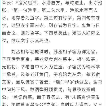
章云：“渔父屈节，水潜匿方，与时进止，出寺弛
张。”第一句渔字，第二句水字，渔犯水字而去
水，则存者为鱼字。第三句有时字，第四句有寺
字，时犯寺字而去寺，则存者为日字。离鱼与日
而合之，则为鲁字。下四章类此。殆古人好奇之
过，欲以文字示其巧也。
刘丞相莘老殿试时，苏丞相子容为详定官。
子容后尹南京，莘老复佥判在幕中，相与欢甚。
元佑初，莘老自中司入为左丞，子容犹为翰林学
士承旨，及莘老迁黄门，子容始为左丞。莘老宿
东省，尝以诗寄子容云：“膺门早岁预登龙，佥幕
中间托下风。敢谓弹冠烦贡禹，每思移疾避胡
公。”盖记前事。而子容答之，有“末路自惊黄发
老，平时曾识黑头公”之句，当时以为盛事。又三