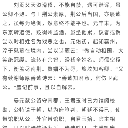
刘贡父天资滑稽，不能自禁，遇可谐诨，虽
公卿不避。与王荆公素厚，荆公后当国，亦屡谑
之，虽每为绝倒，然意终不能平也。元丰末，为
东京转运使，贬衡州监酒，虽坐他累，议者或谓
尝以时相姓名为戏恶之也。元佑初，起知襄州。
淳于髡墓在境内，尝以诗题云：“微言动相国，大
笑绝冠缨。流转有余智，滑稽全姓名。师儒空稷
下，衡盖尽南荆。赘婿不为辱，旅坟知客卿。”又
有续谢师厚善谑诗云：“善谑知君意，何伤卫武
公。”盖记前事，且以自解云。
晏元献公留守南郡，王君玉时已为馆阁校
勘，公特请于朝，以为府签判，朝廷不得已，使
带馆职从公。外官带馆职，自君玉始。宾主相