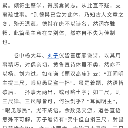
累。颇符生肇学，得展禽尚志。从此直不疑，支
离疏世事。”则德舆已尝为此体，乃知古人文章之
变，殆无遗蕴。德舆在唐不以诗名，然词亦雅
畅，此篇虽主意在立别体，然亦自不失为佳制
也。
卷中杨大年、
刘子
仪皆喜唐彦谦诗，以其用
事精巧，对偶亲切。黄鲁直诗体虽不类，然亦不
以杨、刘为过。如彦谦《题汉高庙》云：“耳闻明
主提三尺，眼见愚民盗一抔”。虽是着题，然语皆
歇后。一抔事无两出，或可略土字；如三尺，则
三尺律、三尺喙皆可，何独剑乎？“耳闻明主”，
“眼见愚民”，尤不成语。余数见交游，道鲁直语
意殊不可解。苏子瞻诗有“买牛但自捐三尺，射鼠