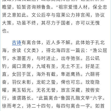
瞻望，铅椠咨询辨鲁鱼。”祖宗爱惜人材，保全忠
贤之意如此。文公后卒与寇莱公力排宫闱，协议
大策，功虽不终，其尽力于国者，亦可以无愧
也。
古诗
有离合体，近人多不解。此体始于孔北
海，余读《文类》，得北海四言一篇云：“渔公屈
节，水潜匿方，与时进止，出寺弛张。吕公矶
钓，阖口渭旁，九域有圣，无土不王。好是正
直，女回于匡，海外有截，隼逝鹰扬。六翮将
奋，羽仪未彰，龙蛇之蛰，俾也可忘。玟琁隐
曜，美玉韬光。无名无誉，放言深藏，按辔安
行，谁谓路长。”此篇离合“鲁国孔融文举”六字。
徐而考之，诗二十四句，每四句离合一字。如首