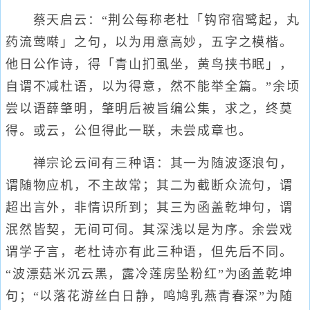
蔡天启云：“荆公每称老杜「钩帘宿鹭起，丸
药流莺啭」之句，以为用意高妙，五字之模楷。
他日公作诗，得「青山扪虱坐，黄鸟挟书眠」，
自谓不减杜语，以为得意，然不能举全篇。”余顷
尝以语薛肇明，肇明后被旨编公集，求之，终莫
得。或云，公但得此一联，未尝成章也。
禅宗论云间有三种语：其一为随波逐浪句，
谓随物应机，不主故常；其二为截断众流句，谓
超出言外，非情识所到；其三为函盖乾坤句，谓
泯然皆契，无间可伺。其深浅以是为序。余尝戏
谓学子言，老杜诗亦有此三种语，但先后不同。
“波漂菇米沉云黑，露冷莲房坠粉红”为函盖乾坤
句；“以落花游丝白日静，鸣鸠乳燕青春深”为随