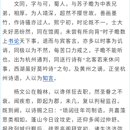
文同，字与可，蜀人，与苏子瞻为中表兄
弟，相厚。为人靖深，超然不撄世故。善画墨
竹，作诗骚亦过人。熙宁初，时论既不一，士大
夫好恶纷然，同在馆阁，未尝有所向背”时子瞻数
上
书论
天下事，退而与宾客言，亦多以时事为讥
诮，同极以为不然，每苦口力戒之，子瞻不能听
也。出为杭州通判，同送行诗有“北客若来休问
事，西湖虽好莫吟诗”之句。及黄州之谪，正坐杭
州诗语，人以为
知言
。
杨文公在翰林，以谗佯狂去职，然圣眷之不
衰。闻疾愈，即起为郡，未几，复以判秘监召。
既到阙，以诗赐之曰：“琐闼往年司制诰，共嘉藻
思类相如。蓬山今日诠坟史，还仰多闻过仲舒。
报政列城归觐后，疏恩高阁拜官初。诸生济济弥