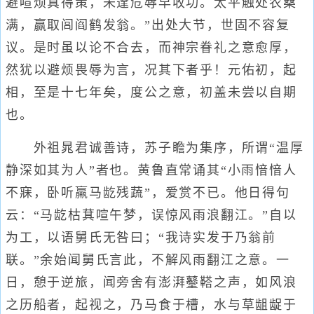
避喧烦真得策，未逢危辱早收功。太平触处农桑
满，赢取闾阎鹤发翁。”出处大节，世固不容复
议。是时虽以论不合去，而神宗眷礼之意愈厚，
然犹以避烦畏辱为言，况其下者乎！元佑初，起
相，至是十七年矣，度公之意，初盖未尝以自期
也。
外祖晁君诚善诗，苏子瞻为集序，所谓“温厚
静深如其为人”者也。黄鲁直常诵其“小雨愔愔人
不寐，卧听羸马龁残蔬”，爱赏不已。他日得句
云：“马龁枯萁喧午梦，误惊风雨浪翻江。”自以
为工，以语舅氏无咎曰；“我诗实发于乃翁前
联。”余始闻舅氏言此，不解风雨翻江之意。一
日，憩于逆旅，闻旁舍有澎湃鼞鞳之声，如风浪
之历船者，起视之，乃马食于槽，水与草龃龊于