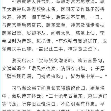
神宗黄帝天性俭约，奉慈寿宫尤尽孝道。慈
圣太后尝以乘舆服物未备，因同天节作珠子鞍辔
为寿。神宗一御于禁中，后藏去不复用。一日，
与两宫幸后苑赏花，慈圣辇至，神宗及降步亲扶
慈圣出辇，屡却不从，闻者太息。慈圣上仙，李
奉世时为侍郎，进挽诗，“有珠鞯昔御恩犹在，玉
辇亲扶事已非。”盖记此二事，神宗览之泣下。
蔡天启云：“尝与张文潜论韩、柳五言警句，
文潜举退之「暖风抽宿麦，清雨卷归旗」；子厚
「壁空残月曙，门掩候虫秋」，皆为集中第一。”
司马温公熙宁间自长安得请留台归，始至洛
中，尝以诗言怀云：“三十余年西复东，劳生薄宦
等飞蓬。所存旧业惟清白，不负明君有朴忠。早