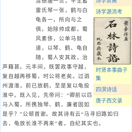
诗学禁脔
清德服一世，平生蓄
雷氏琴一张，鹤与白
诗学源流考
龟各一，所向与之
俱。始除帅成都，蜀
风素侈，公单马就
道，以琴、鹤、龟自
随，蜀人安其政，治
声藉甚。元丰间，既罢政事守越，
时贤本事曲子
复自越再移蜀，时公将老矣。过泗
集
州渡淮，前已放鹤，至是复以龟投
四溟诗话
淮中。既入见，先帝问：“卿前以匹
唐子西文录
马入蜀，所携独琴、鹤，廉者固如
是乎？”公顿首谢。故其诗有云“马寻旧路如归
去，龟放长淮不再来”者，自纪其实也。