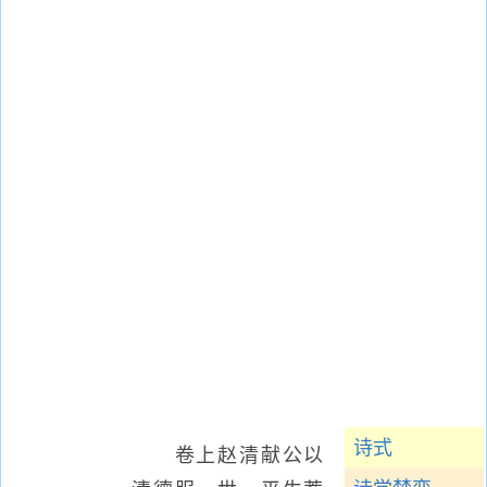
诗式
卷上赵清献公以