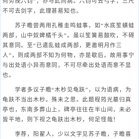
何劳挽六钧”，亦与此同病。六钧可去弓字，三尺
不可去剑字，此理甚易知也。
苏子瞻尝两用孔稚圭鸣蛙事，如“水底笙蟥蛙
两部，山中奴婢橘千头”。虽以笙簧易鼓吹，不碍
其意同。至“已遣乱蛙成两部，更邀明月作三
人”，则成两部不知为何物，亦是歇后。故用事宁
与出处语小异而意同，不可尽牵出处语而意不显
也。
学者多议子瞻“木杪见龟趺”，以为语病，为
龟趺不当出木杪。殊未之思。此题程筠光墓归真
亭也，东南多葬山上，碑亭往往在半山间，未必
皆平地，则下视之龟趺出木杪，何足怪哉！
李荐，阳翟人，少以文字见苏子瞻，子瞻喜