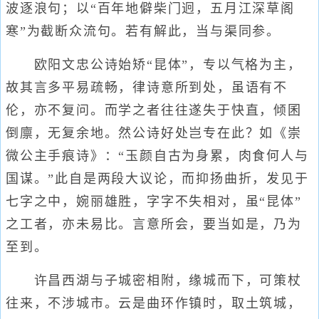
波逐浪句；以“百年地僻柴门迥，五月江深草阁
寒”为截断众流句。若有解此，当与渠同参。
欧阳文忠公诗始矫“昆体”，专以气格为主，
故其言多平易疏畅，律诗意所到处，虽语有不
伦，亦不复问。而学之者往往遂失于快直，倾囷
倒廪，无复余地。然公诗好处岂专在此？如《崇
微公主手痕诗》：“玉颜自古为身累，肉食何人与
国谋。”此自是两段大议论，而抑扬曲折，发见于
七字之中，婉丽雄胜，字字不失相对，虽“昆体”
之工者，亦未易比。言意所会，要当如是，乃为
至到。
许昌西湖与子城密相附，缘城而下，可策杖
往来，不涉城市。云是曲环作镇时，取土筑城，