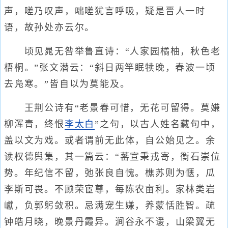
声，嗟乃叹声，咄嗟犹言呼吸，疑是晋人一时
语，故孙处亦云尔。
顷见晁无咎举鲁直诗：“人家园橘柚，秋色老
梧桐。”张文潜云：“斜日两竿眠犊晚，春波一顷
去凫寒。”皆自以为莫能及。
王荆公诗有“老景春可惜，无花可留得。莫嫌
柳浑青，终恨
李太白
”之句，以古人姓名藏句中，
盖以文为戏。或者谓前无此体，自公始见之。余
读权德舆集，其一篇云：“蕃宣秉戎寄，衡石崇位
势。年纪信不留，弛张良自愧。樵苏则为惬，瓜
李斯可畏。不顾荣宦尊，每陈农亩利。家林类岩
巘，负郭躬敛积。忌满宠生嫌，养蒙恬胜智。疏
钟皓月晓，晚景丹霞异。涧谷永不谖，山梁翼无