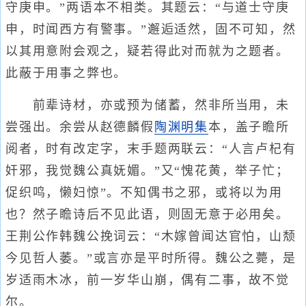
守庚申。”两语本不相类。其题云：“与道士守庚
申，时闻西方有警事。”邂逅适然，固不可知，然
以其用意附会观之，疑若得此对而就为之题者。
此蔽于用事之弊也。
前辈诗材，亦或预为储蓄，然非所当用，未
尝强出。余尝从赵德麟假
陶渊明集
本，盖子瞻所
阅者，时有改定字，末手题两联云：“人言卢杞有
奸邪，我觉魏公真妩媚。”又“愧花黄，举子忙；
促织鸣，懒妇惊”。不知偶书之邪，或将以为用
也？然子瞻诗后不见此语，则固无意于必用矣。
王荆公作韩魏公挽词云：“木嫁曾闻达官怕，山颓
今见哲人萎。”或言亦是平时所得。魏公之薨，是
岁适雨木冰，前一岁华山崩，偶有二事，故不觉
尔。