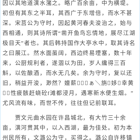
因以其地道潩水潴之。略广百余亩，中为横堤。
初但有其东之半耳，其西广于东增倍，而水不甚
深。宋莒公为守时，因起黄河春夫浚治之，始与
西相通，则其诗所谓“凿开鱼鸟忘情地，展尽江湖
极目天”者也。其后韩持国作大亭水中，取其诗名
之曰展江。然水面虽阔，西边终易堙塞，数十年
来，公厨规利者，遂涸以为田，岁人纔得三百
斛，以佐酿酒，而水无几矣。余为守时，复以还
旧，稍益开浚，渺然？嬗薪ぁ＼旃姼幸黄
性疲骸赶蛲砼f滩都浸月，遇寒新水便生烟。”
尤风流有味，而世不传，往往但记前联耳。
贾文元曲水园在许昌城北，有大竹三十余
亩，潩河贯其中，以入西湖，最为佳处。初为本
州民所有，文潞公为守，买得之。潞公自许移镇