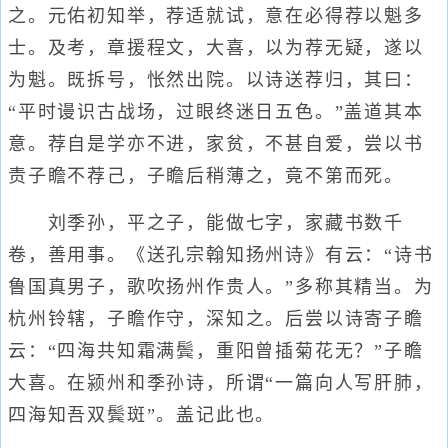
之。元佑初知举，荐适就试，意在必得荐以魁多
士。及考，章援程文，大喜，以为荐无疑，遂以
为魁。既拆号，怅然出院。以诗送荐归，其曰：
“平时谩识古战场，过眼终迷日五色。”盖道其本
意。荐自是学亦不进，家贫，不甚自爱，尝以书
责子瞻不荐己，子瞻后稍薄之，竟不第而死。
刘季孙，平之子，能做七字，家藏书数千
卷，善用事。《送孔宗翰知扬州诗》有云：“诗书
鲁国真男子，歌吹扬州作贵人。”多称其精当。为
杭州铃辖，子瞻作守，深知之。后尝以诗寄子瞻
云：“四海共知霜满鬓，重阳曾插菊花无？”子瞻
大喜。在颍州和季孙诗，所谓“一篇向人写肝肺，
四海知吾双鬓斑”。盖记此也。