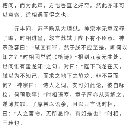
槽间，而为此声，方悟鲁直之好奇。然此亦非可
以意索，适相遇而得之也。
元丰间，苏子瞻系大理狱。神宗本无意深罪
子瞻，时相进呈，忽言苏轼于陛下有不臣意。神
宗改容曰：“轼固有罪，然于朕不应至是，卿何以
知之？”时相因举轼《桧诗》“根到九泉无曲处，
世间惟有蛰龙知”之句，对曰：“陛下飞龙在天，
轼以为不知己，而求之地下之蛰龙，非不臣而
何？”神宗曰：“诗人之词，安可如此论，彼自咏
桧，何预朕事！”时相语塞。章子厚亦从旁解之，
遂薄其罪。子厚尝以语余，且以丑言诋时相，
曰：“人之害物，无所忌惮，有如是也！”时相，
王珪也。