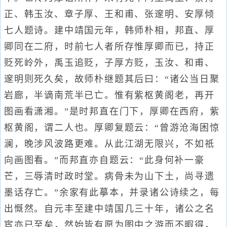
正、韩玉汝、章子厚、王和甫、张邃明、安厚倾
七人题诗。建中靖国元年，韩师朴相，邦直、厚
卿同在二府，时前七人者所存惟厚卿而已，持正
贬死岭外，禹玉追贬，子厚方贬，玉汝、和甫、
邃明则死久矣，故师朴继题其后曰：“诸公当日聚
岩廊，半谪南荒半已亡。惟有紫枢黄阁老，再开
图画看潇湘。”是时邦直在门下，厚卿在西府，紫
枢黄阁，谓二人也。厚卿复题云：“曾游沧海困惊
澜，晚涉风波路更难。从此江湖无限兴，不如祇
向画图看。”而邦直亦自题云：“此身何补一豪
芒，三辱清时政时堂。病骨未为山下土，尚寻遗
墨话存亡。”余家有此摹本，并录诸公诗续之，每
出慨然。自元丰至建中靖国几三十年，诸公之名
宦亦已至矣，然始皆有愿为图中之游而不暇得，