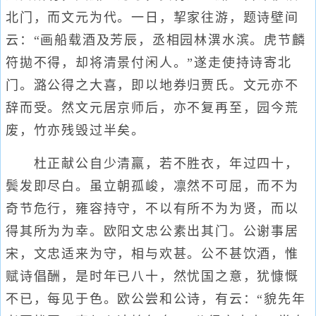
北门，而文元为代。一日，挈家往游，题诗壁间
云：“画船载酒及芳辰，丞相园林潩水滨。虎节麟
符拋不得，却将清景付闲人。”遂走使持诗寄北
门。潞公得之大喜，即以地券归贾氏。文元亦不
辞而受。然文元居京师后，亦不复再至，园今荒
废，竹亦残毁过半矣。
杜正献公自少清羸，若不胜衣，年过四十，
鬓发即尽白。虽立朝孤峻，凛然不可屈，而不为
奇节危行，雍容持守，不以有所不为为贤，而以
得其所为为幸。欧阳文忠公素出其门。公谢事居
宋，文忠适来为守，相与欢甚。公不甚饮酒，惟
赋诗倡酬，是时年已八十，然忧国之意，犹慷慨
不已，每见于色。欧公尝和公诗，有云：“貌先年