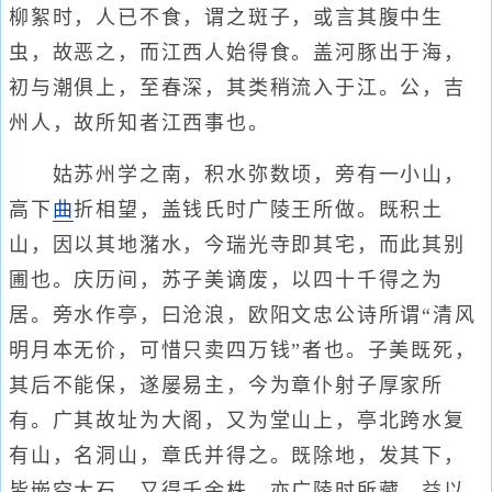
柳絮时，人已不食，谓之斑子，或言其腹中生
虫，故恶之，而江西人始得食。盖河豚出于海，
初与潮俱上，至春深，其类稍流入于江。公，吉
州人，故所知者江西事也。
姑苏州学之南，积水弥数顷，旁有一小山，
高下
曲
折相望，盖钱氏时广陵王所做。既积土
山，因以其地潴水，今瑞光寺即其宅，而此其别
圃也。庆历间，苏子美谪废，以四十千得之为
居。旁水作亭，曰沧浪，欧阳文忠公诗所谓“清风
明月本无价，可惜只卖四万钱”者也。子美既死，
其后不能保，遂屡易主，今为章仆射子厚家所
有。广其故址为大阁，又为堂山上，亭北跨水复
有山，名洞山，章氏并得之。既除地，发其下，
皆嵌空大石，又得千余株，亦广陵时所藏，益以