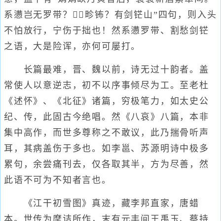
系懑岂无罗带？畛钸？有剑铓山”四句，则入头
不怕放行，宁伤于拙也！然系懑罗带、割愁剑铓
之语，大是险诨，亦何可屡打。
长篇最难，晋、魏以前，诗无过十韵者。盖
常使人以意逆志，初不以序事倾尽为工。至老杜
《述怀》、《北征》诸篇，穷极笔力，如太史公
纪、传，此固古今绝唱。然《八哀》八篇，本非
集中高作，而世多尊称之不敢议，此乃揣骨听声
耳，其病盖伤于多也。如李邕、苏源明诗中极多
累句，余尝痛刊去，仅各取其半，方为尽善，然
此语不可为不知者言也。
《江干初雪图》真迹，藏李邦直家，唐蜡
本。世传为摩诘所作，末有元丰间王禹玉、蔡持