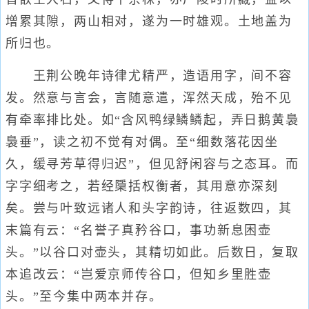
增累其隙，两山相对，遂为一时雄观。土地盖为
所归也。
王荆公晚年诗律尤精严，造语用字，间不容
发。然意与言会，言随意遣，浑然天成，殆不见
有牵率排比处。如“含风鸭绿鳞鳞起，弄日鹅黄裊
裊垂”，读之初不觉有对偶。至“细数落花因坐
久，缓寻芳草得归迟”，但见舒闲容与之态耳。而
字字细考之，若经檃括权衡者，其用意亦深刻
矣。尝与叶致远诸人和头字韵诗，往返数四，其
末篇有云：“名誉子真矜谷口，事功新息困壶
头。”以谷口对壶头，其精切如此。后数日，复取
本追改云：“岂爱京师传谷口，但知乡里胜壶
头。”至今集中两本并存。