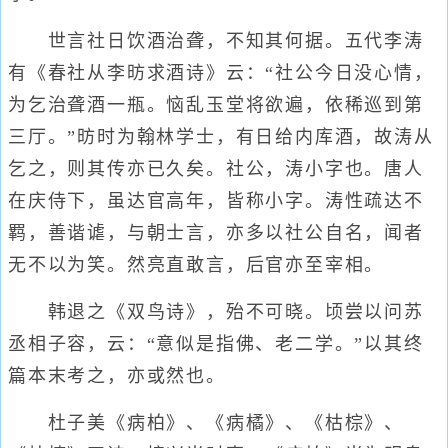
世言社日饮酒治聋，不知其何据。五代李涛
有《春社从李昉求酒诗》云：“社公今日没心情，
为乞治聋酒一瓶。恼乱玉堂将欲遍，依稀巡到第
三厅。”昉时为翰林学士，有日给内库酒，故涛从
乞之，则其传亦已久矣。社公，涛小字也。唐人
在庆侍下，虽达官高年，皆称小字。涛性疏达不
羁，善谐谑，与朝士言，亦多以社公自名，闻者
无不以为笑。然亮直敢言，后官亦至宰相。
韩退之《双鸟诗》，殆不可晓。顷尝以问苏
丞相子容，云：“意似是指佛、老二学。”以其终
篇本末考之，亦或然也。
杜子美《病柏》、《病橘》、《枯棕》、