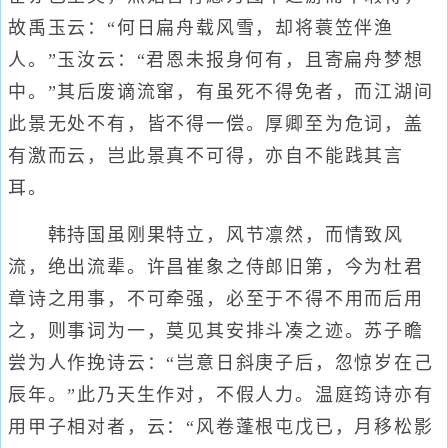
故禹玉云：“何日扁舟载风雪，却将蓑笠伴渔
人。”玉汝云：“君恩未报身何有，且寄扁舟梦想
中。”其后废谪流窜，有虽死不得免者，而江湖间
此景无处不有，皆不得一偿。厚卿至为危词，盖
有激而云，岂此景真不可得，亦自不能践其言
耳。
韩持国虽刚果特立，风节凛然，而情致风
流，绝出流辈。许昌崔象之侍郎旧第，今为杜君
章诗之用事，不可牵强，必至于不得不用而后用
之，则事词为一，莫见其安排斗凑之迹。苏子瞻
尝为人作挽诗云：“岂意日斜庚子后，忽惊岁在己
辰年。”此乃天生作对，不假人力。温庭筠诗亦有
用甲子相对者，云：“风卷蓬根屯戊已，月移松影