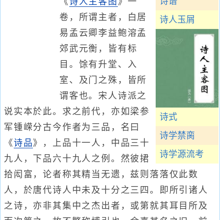
诗谱
《
诗人主客图
》一
卷，所谓主者，白居
诗人玉屑
易孟云卿李益鲍溶孟
郊武元衡，皆有标
目。馀有升堂、入
室、及门之殊，皆所
谓客也。宋人诗派之
说实本於此。求之前代，亦如梁参
诗式
军锺嵘分古今作者为三品，名曰
诗学禁脔
《
诗品
》，上品十一人，中品三十
诗学源流考
九人，下品六十九人之例。然彼捃
拾闳富，论者称其精当无遗，兹则落落仅此数
人，於唐代诗人中未及十分之三四。即所引诸人
之诗，亦非其集中之杰出者，或第就其耳目所及