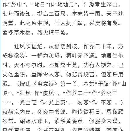
作“鼻中”，“随日”作“随地月”。）豫章生深山，
七年而後知。挺高二百尺，本末皆十围。天子建
明堂，此材独中规，匠人执斤墨，采度将有期。
孟冬草木枯，烈火燎于陂。
狂风吹猛焰，从根烧到枝。作养二十年，方
成栋梁资。一朝为灰烬，柯叶无孑遗。地虽生尔
材，天不与尔时。不如粪土芝，犹有人掇之。已
矣勿重陈，重陈令人悲。勿悲焚烧苦，但悲采用
迟。（按此《寓意诗》第一首。本集“于陂”作“山
陂”，“狂风”作“疾风”，“作养二十”作“养材三
十”，“粪土芝”作“粪上英”，“勿悲”作“不悲”。）
赫赫京内史，奕奕中书郎。昨传徵拜日，恩私顾
殊常。貂冠水苍玉，紫绶黄金章。佩服身未暖，
已闻窜炎荒。亲戚不得别，吞声泣路旁。宾客亦