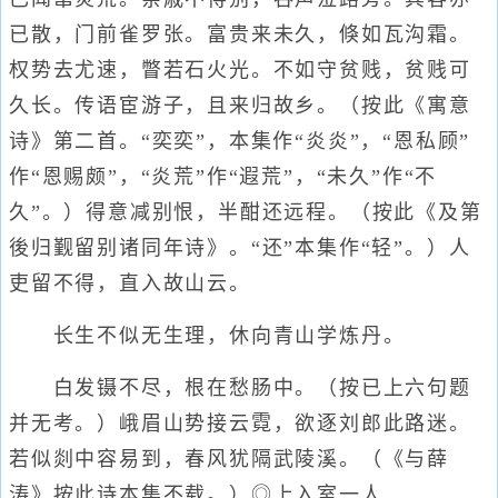
已散，门前雀罗张。富贵来未久，倏如瓦沟霜。
权势去尤速，瞥若石火光。不如守贫贱，贫贱可
久长。传语宦游子，且来归故乡。（按此《寓意
诗》第二首。“奕奕”，本集作“炎炎”，“恩私顾”
作“恩赐颇”，“炎荒”作“遐荒”，“未久”作“不
久”。）得意减别恨，半酣还远程。（按此《及第
後归觐留别诸同年诗》。“还”本集作“轻”。）人
吏留不得，直入故山云。
长生不似无生理，休向青山学炼丹。
白发镊不尽，根在愁肠中。（按已上六句题
并无考。）峨眉山势接云霓，欲逐刘郎此路迷。
若似剡中容易到，春风犹隔武陵溪。（《与薛
涛》按此诗本集不载。）◎上入室一人