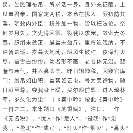
民。生民理布帛，所求活一身。身外充征赋，上
以奉君亲。国家定两税，本意在忧人。厥初防其
淫，明敕内外臣：税外加一物，皆以枉法论。奈
何岁月久，贪吏得因循。役我以求宠，敛索无冬
春。织绢未盈疋，缲丝未盈斤。里胥迫我纳，不
许暂逡巡。岁暮天地闭，阴风生破村。夜深灯火
尽，霰雪白纷纷。幼者形不蔽，老者体无温。悲
喘与寒气，并入鼻头辛。昨日输残税，因窥官库
门：缯帛如山积，丝絮如云屯。号为羡馀物，随
日献至尊，夺我身上暖，买尔眼前恩。进入琼林
库，岁久化为尘！（《秦中吟》按此《秦中吟》
十首之二，本集题曰《地重赋》，注曰：一作
《无名税》，“忧人”作“爱人”，“役我”作“浚
我”，“盈疋”作“成疋”，“灯火”作“烟火”，“鼻头”