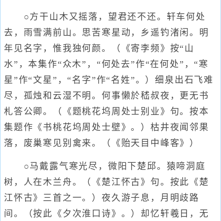
○方干山木又摇落，望君还不还。轩车何处
去，雨雪满前山。思苦寒星动，乡遥钓渚闲。明
年见名字，惟我独何颜。（《寄李频》按“山
水”，本集作“众木”，“何处去”作“在何处”，“寒
星”作“文星”，“名字”作“名姓”。）细泉出石飞难
尽，孤烛和云湿不明。何事懒於嵇叔夜，更无书
札答公卿。（《题桃花坞周处士别业》句。按本
集题作《书桃花坞周处士壁》。）枯井夜闻邻果
落，废巢寒见别禽来。（《贻天目中峰客》）
○马戴露气寒光尽，微阳下楚邱。猿啼洞庭
树，人在木兰舟。（《楚江怀古》句。按此《楚
江怀古》三首之一。）夜久游子息，月明歧路
间。（按此《夕次淮口诗》。）却忆轩羲日，无