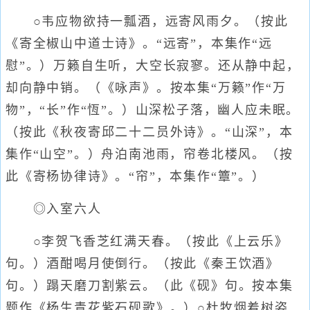
○韦应物欲持一瓢酒，远寄风雨夕。（按此
《寄全椒山中道士诗》。“远寄”，本集作“远
慰”。）万籁自生听，大空长寂寥。还从静中起，
却向静中销。（《咏声》。按本集“万籁”作“万
物”，“长”作“恆”。）山深松子落，幽人应未眠。
（按此《秋夜寄邱二十二员外诗》。“山深”，本
集作“山空”。）舟泊南池雨，帘卷北楼风。（按
此《寄杨协律诗》。“帘”，本集作“簟”。）
◎入室六人
○李贺飞香芝红满天春。（按此《上云乐》
句。）酒酣喝月使倒行。（按此《秦王饮酒》
句。）蹋天磨刀割紫云。（此《砚》句。按本集
题作《杨生青花紫石砚歌》。）○杜牧烟着树姿