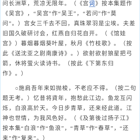
问长洲草，荒凉无限年。（《宫
词
》按本集题作
《吴宫》，“吴宫”作“吴王”，“若问”作“莫
问”。）宫女三千去不回，真珠翠羽是尘埃。夫差
旧国久破研讨会，红燕自归花自开。（《馆娃
宫》）暮烟暮烟葵叶屋，秋月《竹枝歌》。（按
此《送沈亚之尉南康诗》。）欲射欲射狼星把弓
箭，休将萤火读诗书。（按此《下第东归
作》。）
○施肩吾年来如抛梭，不老应不得。（按二句
题无考。）忆昔将貣年，抱愁此江边。鱼龙互闪
烁，白浪高於天。今日步青草，还来经此道。江
神也世情，为我风色好。（《及第後过扬子江》
按本集“白浪”作“鱼浪”，“青草”作“春草”，“还
来”作“复来”。）