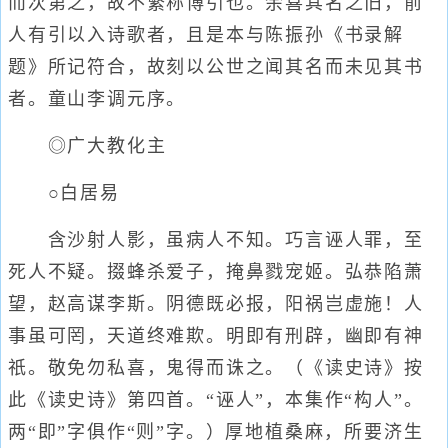
而次第之，故不繁称博引也。余喜其名之旧，前
人有引以入诗歌者，且是本与陈振孙《书录解
题》所记符合，故刻以公世之闻其名而未见其书
者。童山李调元序。
◎广大教化主
○白居易
含沙射人影，虽病人不知。巧言诬人罪，至
死人不疑。掇蜂杀爱子，掩鼻戮宠姬。弘恭陷萧
望，赵高谋李斯。阴德既必报，阳祸岂虚施！人
事虽可罔，天道终难欺。明即有刑辟，幽即有神
祇。敬免勿私喜，鬼得而诛之。（《读史诗》按
此《读史诗》第四首。“诬人”，本集作“构人”。
两“即”字俱作“则”字。）厚地植桑麻，所要济生