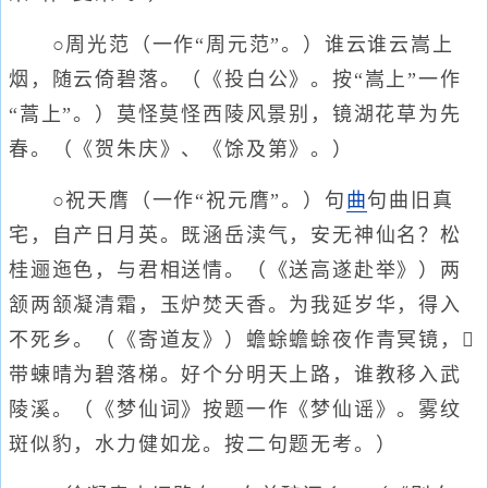
○周光范（一作“周元范”。）谁云谁云嵩上
烟，随云倚碧落。（《投白公》。按“嵩上”一作
“蒿上”。）莫怪莫怪西陵风景别，镜湖花草为先
春。（《贺朱庆》、《馀及第》。）
○祝天膺（一作“祝元膺”。）句
曲
句曲旧真
宅，自产日月英。既涵岳渎气，安无神仙名？松
桂逦迤色，与君相送情。（《送高遂赴举》）两
颔两颔凝清霜，玉炉焚天香。为我延岁华，得入
不死乡。（《寄道友》）蟾蜍蟾蜍夜作青冥镜，
带蝀晴为碧落梯。好个分明天上路，谁教移入武
陵溪。（《梦仙词》按题一作《梦仙谣》。雾纹
斑似豹，水力健如龙。按二句题无考。）