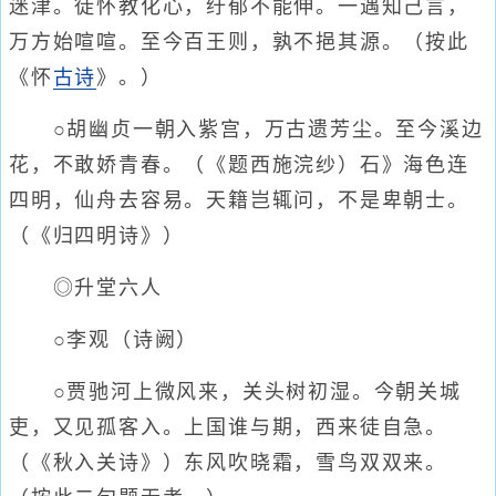
迷津。徒怀教化心，纡郁不能伸。一遇知己言，
万方始喧喧。至今百王则，孰不挹其源。（按此
《怀
古诗
》。）
○胡幽贞一朝入紫宫，万古遗芳尘。至今溪边
花，不敢娇青春。（《题西施浣纱）石》海色连
四明，仙舟去容易。天籍岂辄问，不是卑朝士。
（《归四明诗》）
◎升堂六人
○李观（诗阙）
○贾驰河上微风来，关头树初湿。今朝关城
吏，又见孤客入。上国谁与期，西来徒自急。
（《秋入关诗》）东风吹晓霜，雪鸟双双来。