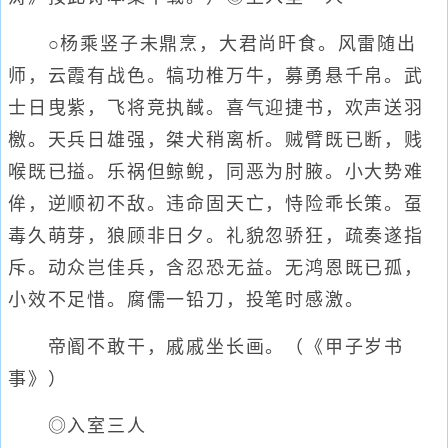
○杨乘竖子未鼎烹，大君尚旰食。风雷随出
师，云霞有战色。犒功椎万牛，募勇悬千帛。武
士日曳紫，飞将竞执馘。喜气迎捷书，欢声送羽
檄。天兵日雄强，桀犬稍离析。贼臂既已断，贱
喉既已搤。乐祸但鲸鲵，同恶为肘腋。小大势难
侔，逆顺初不敌。违命固天亡，恃险乖长策。虿
毒久萌芽，狼顾非日夕。礼貌忽骄狂，疏奏遂指
斥。动众岂佳兵，含忍恐无益。无鸿恩既已孤，
小效不足惜。腐儒一铅刀，投笔时感激。
帝阍不敢干，戚戚坐长画。（《甲子岁书
事》）
◎入室三人