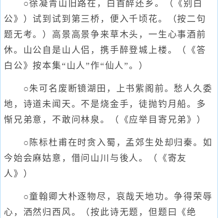
○徐凝青山旧路在，白首醉还乡。（《别白
公》）试到试到第三桥，便入千顷花。（按二句
题无考。）高景高景争来草木头，一生心事酒前
休。山公自是山人侣，携手醉登城上楼。（《答
白公》按本集“山人”作“仙人”。）
○朱可名废断镜湖田，上书紫阁前。愁人久委
地，诗道未闻天。不是烧金手，徒抛钓月船。多
惭兄弟意，不敢问林泉。（《应举目寄兄弟》）
○陈标杜甫在时贪入蜀，孟郊生处却归秦。如
今始会麻姑意，借问山川与後人。（《寄友
人》）
○童翰卿大朴逐物尽，哀哉天地功。争得荣辱
心，洒然归西风。（按此诗无题，但题曰《绝