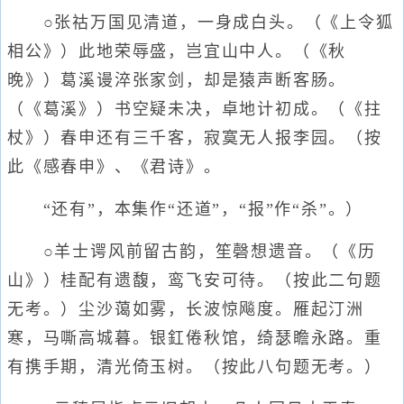
○张祜万国见清道，一身成白头。（《上令狐
相公》）此地荣辱盛，岂宜山中人。（《秋
晚》）葛溪谩淬张家剑，却是猿声断客肠。
（《葛溪》）书空疑未决，卓地计初成。（《拄
杖》）春申还有三千客，寂寞无人报李园。（按
此《感春申》、《君诗》。
“还有”，本集作“还道”，“报”作“杀”。）
○羊士谔风前留古韵，笙磬想遗音。（《历
山》）桂配有遗馥，鸾飞安可待。（按此二句题
无考。）尘沙蔼如雾，长波惊飚度。雁起汀洲
寒，马嘶高城暮。银釭倦秋馆，绮瑟瞻永路。重
有携手期，清光倚玉树。（按此八句题无考。）