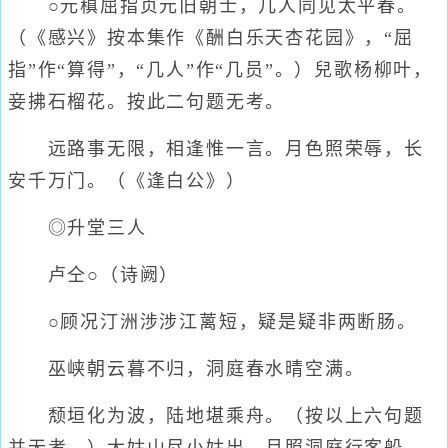
○元稹屈指贞元旧朝士，几人同见太平春。
（《感兴》按本集作《酬白乐天杏花园》，“屈
指”作“算得”，“几人”作“几员”。）兒歌杨柳叶，
妾拂石榴花。按此二句题无考。
远路事无限，相逢惟一言。月色照荣辱，长
安千万门。（《逢白公》）
◎升堂三人
卢仝○（诗阙）
○顾况汀洲涉涉江蓠短，疑是疑非两断肠。
巫峡朝云暮不归，洞庭春水晴空满。
颓垣化为波，陆地堪乘舟。（按以上六句题