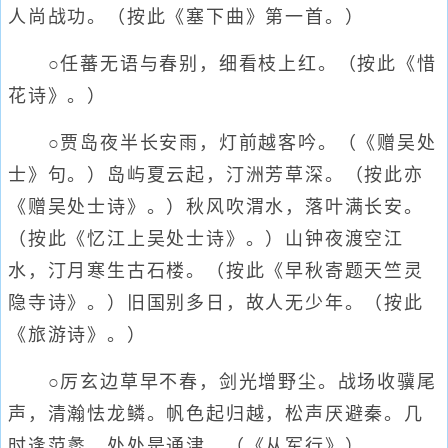
人尚战功。（按此《塞下曲》第一首。）
○任蕃无语与春别，细看枝上红。（按此《惜
花诗》。）
○贾岛夜半长安雨，灯前越客吟。（《赠吴处
士》句。）岛屿夏云起，汀洲芳草深。（按此亦
《赠吴处士诗》。）秋风吹渭水，落叶满长安。
（按此《忆江上吴处士诗》。）山钟夜渡空江
水，汀月寒生古石楼。（按此《早秋寄题天竺灵
隐寺诗》。）旧国别多日，故人无少年。（按此
《旅游诗》。）
○厉玄边草早不春，剑光增野尘。战场收骥尾
声，清瀚怯龙鳞。帆色起归越，松声厌避秦。几
时逢范蠡，处处是通津。（《从军行》）