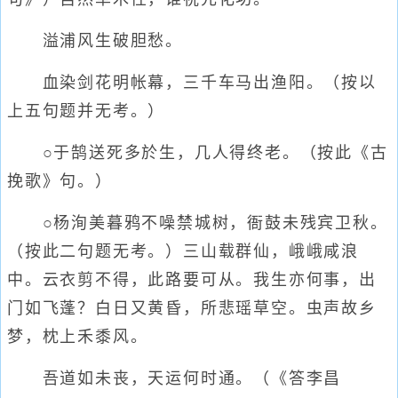
溢浦风生破胆愁。
血染剑花明帐幕，三千车马出渔阳。（按以
上五句题并无考。）
○于鹄送死多於生，几人得终老。（按此《古
挽歌》句。）
○杨洵美暮鸦不噪禁城树，衙鼓未残宾卫秋。
（按此二句题无考。）三山载群仙，峨峨咸浪
中。云衣剪不得，此路要可从。我生亦何事，出
门如飞蓬？白日又黄昏，所悲瑶草空。虫声故乡
梦，枕上禾黍风。
吾道如未丧，天运何时通。（《答李昌