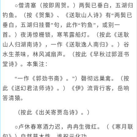
○僧清塞（按即周贺。）两鬓已垂白，五湖归
钓鱼。（按《贺集》、《送耿山人诗》有“两鬓已
垂白，五湖归挂罾”句，此作“钓鱼”，或别一
首。）夜涛惊栅锁，寒苇露船灯。（按此《送耿
山人归湖南诗》，一作《送耿逸人南归》。）谷
水生茶味，林风减扇声。（按此《早秋过郭涯书
堂诗》。本集注：
“一作《郭劲书斋》。”）磬彻远巢禽。（按
此《送幻君法师诗》。）《伊》流背行客，岳响
答清猿。
（按此《出关寄贾岛诗》。）
○卢休春寒酒力迟，冉冉生微红。（《寒月联
句》）自然草木性，谁祝元化功。