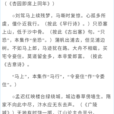
（《杏园即席上同年》）
○刘驾马上续残梦，马嘶时复惊。心孤多所
虞，僮仆近我行。（按此《早行诗》。）只恐塞
上山，低于沙中骨。（按此《古出塞》句。“只
恐”，本集作“坐恐”。）蒲帆出浦去，但见浦边
树。不如马上郎，马迹犹在路。大舟不相载，买
宅令妾住。莫道留金多，本非爱郎富。（按此
《古意诗》。
“马上”，本集作“马行”，“令妾住”作“令委
住”。）
○孟迟红映楼台绿绕城，城边春草傍墙生。隋
家不向此中尽，汴水应无东去声。（《广陵
城》）天地有时饶一掷，江山论主合平分。