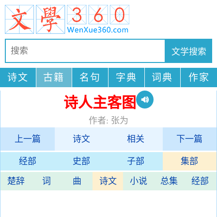
诗文
古籍
名句
字典
词典
作家
诗人主客图
作者: 张为
上一篇
诗文
相关
下一篇
经部
史部
子部
集部
楚辞
词
曲
诗文
小说
总集
经部