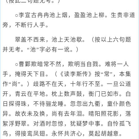
（按此二句题无考。）
○李宣古冉冉池上烟，盈盈池上柳。生贵非道
旁，不断行人手。
翠盖不西来，池上天池歇。（按以上六句题
并无考。“池”字必有一讹。）
○曹鄴欺暗常不然，欺明当自戮。难将一人
手，掩得天下目。（《读李斯传》按“常”，本集
作“尚”。）歧路不在天，十年行不至。一旦公道
开，青云在平地。枕上数声鼓，衡门已如市。白
日探得珠，不待骊龙睡。忽忽出九衢，童仆颜色
异。故衣未及换，尚有去年泪。晴阳照花影，落
絮浮野翠。对酒时忽惊，犹疑梦中事。自怜孤飞
鸟，得接鸾凤翅。永怀共济心，莫起胡越意。