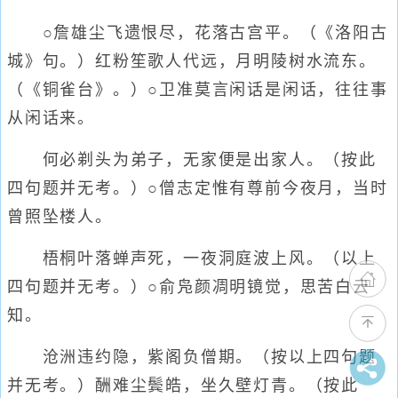
○詹雄尘飞遗恨尽，花落古宫平。（《洛阳古
城》句。）红粉笙歌人代远，月明陵树水流东。
（《铜雀台》。）○卫准莫言闲话是闲话，往往事
从闲话来。
何必剃头为弟子，无家便是出家人。（按此
四句题并无考。）○僧志定惟有尊前今夜月，当时
曾照坠楼人。
梧桐叶落蝉声死，一夜洞庭波上风。（以上
四句题并无考。）○俞凫颜凋明镜觉，思苦白云
知。
沧洲违约隐，紫阁负僧期。（按以上四句题
并无考。）酬难尘鬓皓，坐久壁灯青。（按此