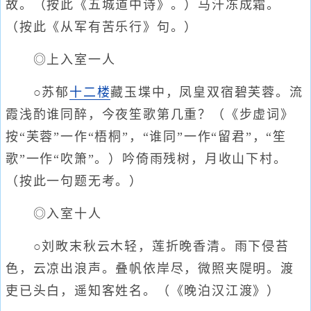
故。（按此《五城道中诗》。）马汗冻成霜。
（按此《从军有苦乐行》句。）
◎上入室一人
○苏郁
十二楼
藏玉堞中，凤皇双宿碧芙蓉。流
霞浅酌谁同醉，今夜笙歌第几重？（《步虚词》
按“芙蓉”一作“梧桐”，“谁同”一作“留君”，“笙
歌”一作“吹箫”。）吟倚雨残树，月收山下村。
（按此一句题无考。）
◎入室十人
○刘畋末秋云木轻，莲折晚香清。雨下侵苔
色，云凉出浪声。叠帆依岸尽，微照夹隄明。渡
吏已头白，遥知客姓名。（《晚泊汉江渡》）