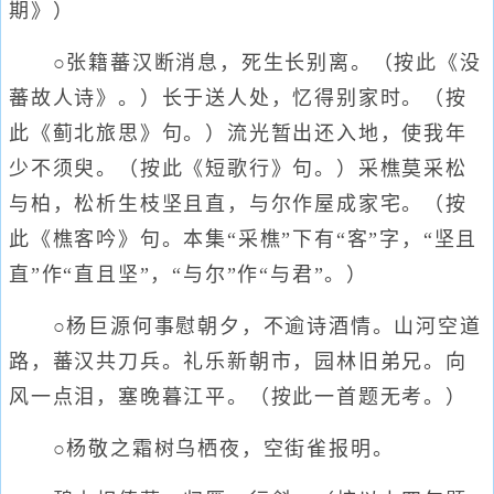
期》）
○张籍蕃汉断消息，死生长别离。（按此《没
蕃故人诗》。）长于送人处，忆得别家时。（按
此《蓟北旅思》句。）流光暂出还入地，使我年
少不须臾。（按此《短歌行》句。）采樵莫采松
与柏，松析生枝坚且直，与尔作屋成家宅。（按
此《樵客吟》句。本集“采樵”下有“客”字，“坚且
直”作“直且坚”，“与尔”作“与君”。）
○杨巨源何事慰朝夕，不逾诗酒情。山河空道
路，蕃汉共刀兵。礼乐新朝市，园林旧弟兄。向
风一点泪，塞晚暮江平。（按此一首题无考。）
○杨敬之霜树乌栖夜，空街雀报明。