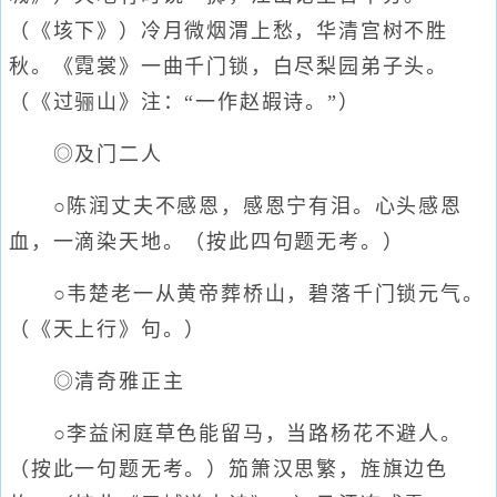
（《垓下》）冷月微烟渭上愁，华清宫树不胜
秋。《霓裳》一曲千门锁，白尽梨园弟子头。
（《过骊山》注：“一作赵嘏诗。”）
◎及门二人
○陈润丈夫不感恩，感恩宁有泪。心头感恩
血，一滴染天地。（按此四句题无考。）
○韦楚老一从黄帝葬桥山，碧落千门锁元气。
（《天上行》句。）
◎清奇雅正主
○李益闲庭草色能留马，当路杨花不避人。
（按此一句题无考。）笳箫汉思繁，旌旗边色