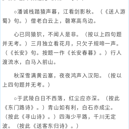
○潘诚栈踏猿声暮，江看剑影秋。（《送人游
蜀》句。）僧老白云上，磬寒高鸟边。
心已同猿狖，不闻人是非。（按以上四句题
并无考。）三月独立看花月，只欠子规啼一声。
（《长安》句。按题一作《长安春暮》。）行人
渡流水，白马入前山。
秋深雪满黄云塞，夜夜鸿声入汉阳。（按以
上四句题并无考。）
○于武陵白日不西落，红尘应亦深。（按此
《东门路诗》。）青山如有利，白石亦成尘。
（按此《寻山诗》。）四海少平路，千川无定
波。（按此《送客东归诗》。）