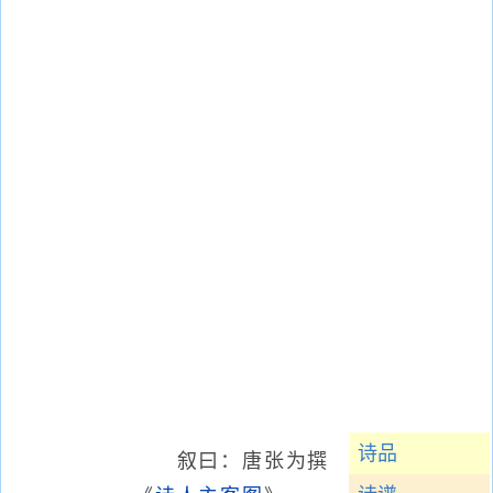
诗品
叙曰：唐张为撰