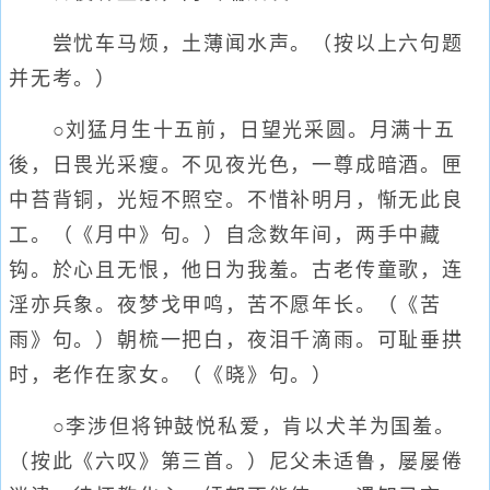
尝忧车马烦，土薄闻水声。（按以上六句题
并无考。）
○刘猛月生十五前，日望光采圆。月满十五
後，日畏光采瘦。不见夜光色，一尊成暗酒。匣
中苔背铜，光短不照空。不惜补明月，惭无此良
工。（《月中》句。）自念数年间，两手中藏
钩。於心且无恨，他日为我羞。古老传童歌，连
淫亦兵象。夜梦戈甲鸣，苦不愿年长。（《苦
雨》句。）朝梳一把白，夜泪千滴雨。可耻垂拱
时，老作在家女。（《晓》句。）
○李涉但将钟鼓悦私爱，肯以犬羊为国羞。
（按此《六叹》第三首。）尼父未适鲁，屡屡倦