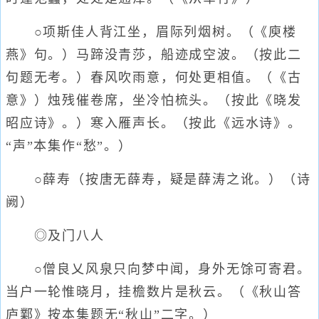
○项斯佳人背江坐，眉际列烟树。（《庾楼
燕》句。）马蹄没青莎，船迹成空波。（按此二
句题无考。）春风吹雨意，何处更相值。（《古
意》）烛残催卷席，坐冷怕梳头。（按此《晓发
昭应诗》。）寒入雁声长。（按此《远水诗》。
“声”本集作“愁”。）
○薛寿（按唐无薛寿，疑是薛涛之讹。）（诗
阙）
◎及门八人
○僧良乂风泉只向梦中闻，身外无馀可寄君。
当户一轮惟晓月，挂檐数片是秋云。（《秋山答
庐鄴》按本集题无“秋山”二字。）