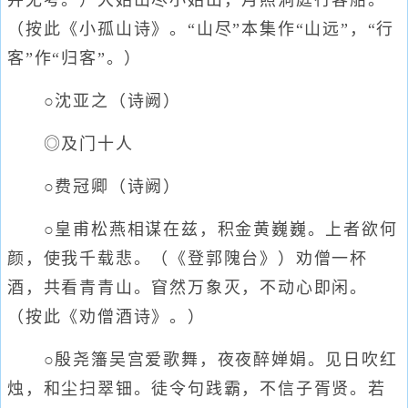
并无考。）大姑山尽小姑出，月照洞庭行客船。
（按此《小孤山诗》。“山尽”本集作“山远”，“行
客”作“归客”。）
○沈亚之（诗阙）
◎及门十人
○费冠卿（诗阙）
○皇甫松燕相谋在兹，积金黄巍巍。上者欲何
颜，使我千载悲。（《登郭隗台》）劝僧一杯
酒，共看青青山。窅然万象灭，不动心即闲。
（按此《劝僧酒诗》。）
○殷尧籓吴宫爱歌舞，夜夜醉婵娟。见日吹红
烛，和尘扫翠钿。徒令句践霸，不信子胥贤。若