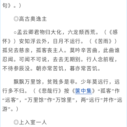
句》。）
◎高古奥逸主
○孟云卿君物归大化，六龙颓西荒。（《感
怀》）安知浮云外，日月不运行。（《苦雨》）
孤兒去慈亲，孤客丧主人。莫吟辛苦曲，此曲谁
忍闻。可闻不可说，去去无期别。行人念前程，
不待参辰没。朝亦常苦饥，暮亦常苦饥。
飘飘万里馀，贫贱多是非。少年莫远行，远
行多不归。（《悲哉行》按《
箧中集
》“孤客”作
“远客”，“万里馀”作“万馀里”，两“远行”并作“远
游”。）
◎上入室一人