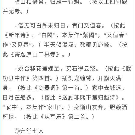
碧山相倚暮，归雁一行斜。（按以上四句题
并无考。）
○僧无可白阁未归日，青门又值春。（按此
《新年诗》。“白閤”，本集作“紫阁”，“又值春”
作“又见春”。）半天倾瀑溜，数郡见庐峰。（按
此《寄题庐山二林寺》。）
○姚合移花兼蝶至，买石得云饶。（按此《武
功县中作》第四首。）插剑龙缠臂，开旗火满
身。（按此《剑器词》第一首。）家中去城远，
日月在船多。（按此《送顾非熊下第归越诗》。
“家中”，本集作“家山”。）身惭山友弃，胆赖酒
杯扶。（按此《从军乐》第二首。）
◎升堂七人