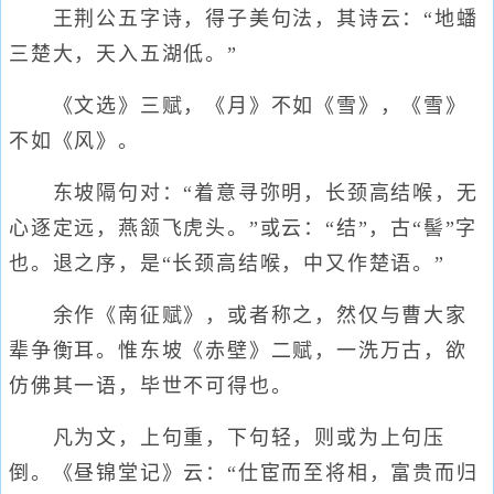
王荆公五字诗，得子美句法，其诗云：“地蟠
三楚大，天入五湖低。”
《文选》三赋，《月》不如《雪》，《雪》
不如《风》。
东坡隔句对：“着意寻弥明，长颈高结喉，无
心逐定远，燕颔飞虎头。”或云：“结”，古“髻”字
也。退之序，是“长颈高结喉，中又作楚语。”
余作《南征赋》，或者称之，然仅与曹大家
辈争衡耳。惟东坡《赤壁》二赋，一洗万古，欲
仿佛其一语，毕世不可得也。
凡为文，上句重，下句轻，则或为上句压
倒。《昼锦堂记》云：“仕宦而至将相，富贵而归