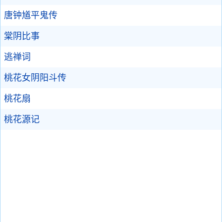
唐钟馗平鬼传
棠阴比事
逃禅词
桃花女阴阳斗传
桃花扇
桃花源记