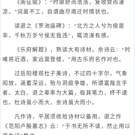
《南征赋》：“时廓舒而浩荡，复收敛而凄
凉。”词虽不工，自谓曲尽南迁时情状也。
读退之《罗池庙碑》：“北方之人兮为侯是
非，千秋万岁兮侯无我违”，辄流涕有感。
《乐府解题》，熟读大有诗材。余诗云：“时
难将近酒，家远莫登楼。”用古乐府名作对也。
过岳阳楼观杜子美诗，不过四十字尔，气象
闳放，涵蓄深远，殆与洞庭争雄，所谓富哉言乎
者。太白、退之辈率为大篇，极其笔力，终不逮
也。杜诗虽小而大，余诗虽大而小。
凡作诗，平居须收拾诗材以备用。退之作
《范阳卢殷墓志》云：“于书无所不读，然止用以