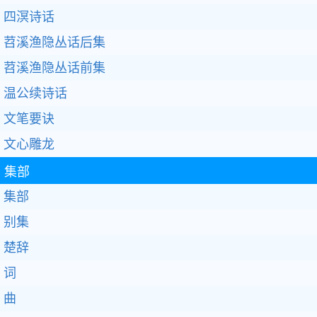
四溟诗话
苕溪渔隐丛话后集
苕溪渔隐丛话前集
温公续诗话
文笔要诀
文心雕龙
集部
集部
别集
楚辞
词
曲