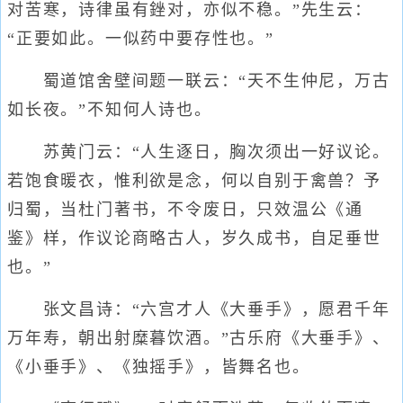
对苦寒，诗律虽有銼对，亦似不稳。”先生云：
“正要如此。一似药中要存性也。”
蜀道馆舍壁间题一联云：“天不生仲尼，万古
如长夜。”不知何人诗也。
苏黄门云：“人生逐日，胸次须出一好议论。
若饱食暖衣，惟利欲是念，何以自别于禽兽？予
归蜀，当杜门著书，不令废日，只效温公《通
鉴》样，作议论商略古人，岁久成书，自足垂世
也。”
张文昌诗：“六宫才人《大垂手》，愿君千年
万年寿，朝出射糜暮饮酒。”古乐府《大垂手》、
《小垂手》、《独摇手》，皆舞名也。