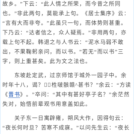
故乡。”下云：“此人情之所荣，而今昔之所同
也。”非此两句，莫能承上句。《居士集序》云：
“言有大而非夸。”此虽只一句，而体势则甚重。
下乃云：“达者信之，众人疑焉。”非用两句，亦
载上句不起。韩退之与人书云：“泥水马弱不敢
出，不果鞠躬亲问，而以书。”若无“而以书”三
字，则上重甚矣。此为文之法也。
东坡赴定武，过京师馆于城外一园子中。余
时年十八，谒？栍啵骸赣^甚书？”余云：“方读
《
晋书
》。”卒问：“其中有甚好亭子名？”余茫然
失对，始悟前辈观书用意盖如此。
关子东一日寓辟雍，朔风大作，因得句云：
“夜长何时旦？苦寒不成寐。”以问先生云：“夜长