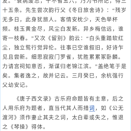
友。”衰病废忘，十不省五六，乃为书所记，得三
十五条。先生尝次韵行父《冬日旅舍诗》：“残岁
无多日，此身犹旅人。客情安枕少，天色举杯
频。桂玉黄金尽，风尘白发新。异乡梅信远，谁
寄一枝春。”又次《留别》韵云：“白头重踏软红
尘，独立鸳行觉异伦。往事已空谁叙旧，好诗乍
见且尝新。细思寂寂门罗雀，犹胜累累冢卧麟。
力请宫祠知意否，渐谋归老锦江滨。”盖绝笔于是
矣。集者逸之，故并记云。三月癸巳，余杭强行
父幼安记。
《唐子西文录》古乐府命题皆有主意，后之
人用乐府为题者，直当代其人而措
词
，如《公无
渡河》须作妻止其夫之词，太白辈或失之，惟退
之《琴操》得体。