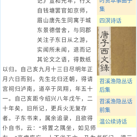
时贤本事曲子
记》宣和元年，行父
集
自钱塘罢官如京师，
眉山唐先生同寓于城
四溟诗话
东景德僧舍，与同郡
关注子东日从之游，
实闻所未闻，退而记
其论文之语，得数纸
以归。自己亥九月十三日尽明年正
月六日而别。先生北归还朝，得请
苕溪渔隐丛话
宫祠归泸南，道卒于凤翔，年五十
后集
一。自己亥距今绍兴八年戊午，二
苕溪渔隐丛话
十年矣，旧所记，更兵火无复存
前集
者。子东书来，属余追录，且欲得
温公续诗话
仆自书，云：“将置之隅坐，如见师