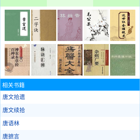
相关书籍
唐文拾遗
唐文续拾
唐语林
唐摭言