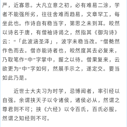
严，近寡恩。大凡立意之初，必有难易二涂，学
者不能强所劣，往往舍难而趋易，文章罕工，每
坐此也。作诗自有稳当字，第思之未到耳。皎然
以诗名于唐，有僧袖诗谒之，然指其《御沟诗》
云：“「此波涵圣泽」，波字未稳当改。”僧艴然
作色而去。僧亦能诗者也，皎然度其去必复来，
乃取笔作“中”字掌中，握之以待。僧果复来，云
欲更为“中”字如何，然展手示之，遂定交。要当
如此乃是。
近世士大夫习为时学，忌博闻者，率引经以
自强。余谓挟天子以令诸侯，诸侯必从，然谓之
尊君则不可；挟《六经》以令百氏，百氏必服，
然谓之知经则不可。