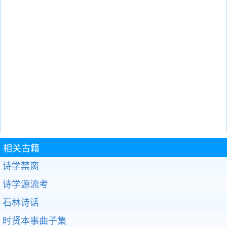
相关古籍
诗学禁脔
诗学源流考
石林诗话
时贤本事曲子集