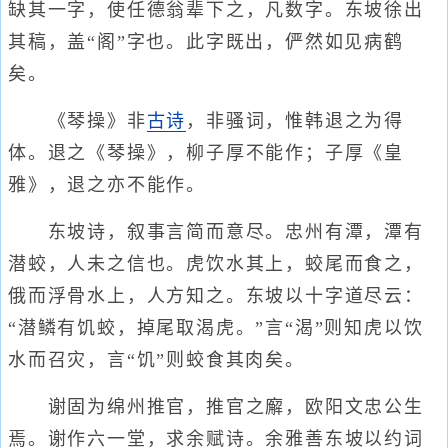
缺其一字，使任德翁辈下之，凡数字。东坡徐出
其稿，盖“阁”字也。此字既出，俨然如见病鹤
矣。
《琴操》非
古诗
，非骚词，惟韩退之为得
体。退之《琴操》，柳子厚不能作；子厚《皇
雅》，退之亦不能作。
东坡诗，叙事言简而意尽。忠州有潭，潭有
潜蛟，人未之信也。虎饮水其上，蛟尾而食之，
俄而浮骨水上，人方知之。东坡以十字道尽云：
“潜鳞有饥蛟，掉尾取渴虎。”言“渴”则知虎以饮
水而召灾，言“饥”则蛟食其肉矣。
谢固为绵州推官，推官之廨，欧阳文忠公生
焉。谢作六一堂，求余赋诗。余雅善东坡以约词