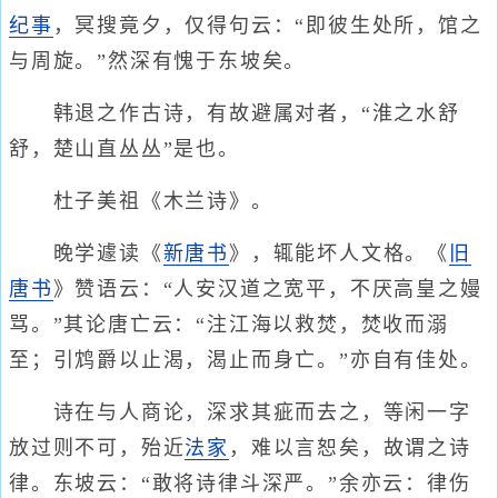
纪事
，冥搜竟夕，仅得句云：“即彼生处所，馆之
与周旋。”然深有愧于东坡矣。
韩退之作古诗，有故避属对者，“淮之水舒
舒，楚山直丛丛”是也。
杜子美祖《木兰诗》。
晚学遽读《
新唐书
》，辄能坏人文格。《
旧
唐书
》赞语云：“人安汉道之宽平，不厌高皇之嫚
骂。”其论唐亡云：“注江海以救焚，焚收而溺
至；引鸩爵以止渴，渴止而身亡。”亦自有佳处。
诗在与人商论，深求其疵而去之，等闲一字
放过则不可，殆近
法家
，难以言恕矣，故谓之诗
律。东坡云：“敢将诗律斗深严。”余亦云：律伤