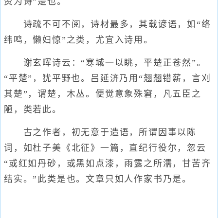
资为诗”是也。
诗疏不可不阅，诗材最多，其载谚语，如“络
纬鸣，懒妇惊”之类，尤宜入诗用。
谢玄晖诗云：“寒城一以眺，平楚正苍然”。
“平楚”，犹平野也。吕延济乃用“翘翘错薪，言刈
其楚”，谓楚，木丛。便觉意象殊窘，凡五臣之
陋，类若此。
古之作者，初无意于造语，所谓因事以陈
词，如杜子美《北征》一篇，直纪行役尔，忽云
“或红如丹砂，或黑如点漆，雨露之所濡，甘苦齐
结实。”此类是也。文章只如人作家书乃是。