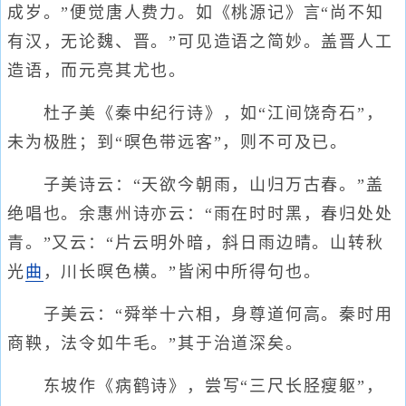
成岁。”便觉唐人费力。如《桃源记》言“尚不知
有汉，无论魏、晋。”可见造语之简妙。盖晋人工
造语，而元亮其尤也。
杜子美《秦中纪行诗》，如“江间饶奇石”，
未为极胜；到“暝色带远客”，则不可及已。
子美诗云：“天欲今朝雨，山归万古春。”盖
绝唱也。余惠州诗亦云：“雨在时时黑，春归处处
青。”又云：“片云明外暗，斜日雨边晴。山转秋
光
曲
，川长暝色横。”皆闲中所得句也。
子美云：“舜举十六相，身尊道何高。秦时用
商鞅，法令如牛毛。”其于治道深矣。
东坡作《病鹤诗》，尝写“三尺长胫瘦躯”，