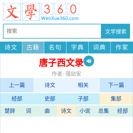
诗文
古籍
名句
字典
词典
作家
唐子西文录
作者: 强幼安
上一篇
诗文
相关
下一篇
经部
史部
子部
集部
楚辞
词
曲
诗文
小说
总集
经部