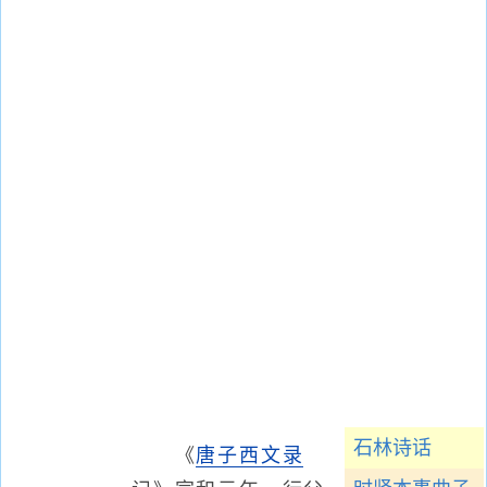
石林诗话
《
唐子西文录