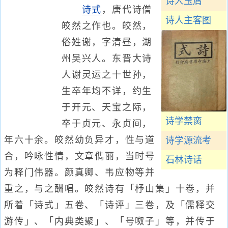
诗人玉屑
诗式
，唐代诗僧
诗人主客图
皎然之作也。皎然，
俗姓谢，字清昼，湖
州吴兴人。东晋大诗
人谢灵运之十世孙，
生卒年均不详，约生
于开元、天宝之际，
诗学禁脔
卒于贞元、永贞间，
年六十余。皎然幼负异才，性与道
诗学源流考
合，吟咏性情，文章儁丽，当时号
石林诗话
为释门伟器。颜真卿、韦应物等并
重之，与之酬唱。皎然诗有「杼山集」十卷，并
所着「诗式」五卷、「诗评」三卷，及「儒释交
游传」、「内典类聚」、「号呶子」等，并传于