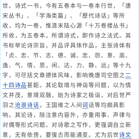
世。诗式一书，今有五卷本与一卷本行世，「唐
宋丛书」、「学海类篇」、「歷代诗话」等所
收，均为一卷，惟清末陆心源「十万卷楼丛书」
所收，为五卷本。所谓诗式，即作诗之法式。其
书标举论诗宗旨，并品评具体作品，主张诗体有
「贞、忠、节、志、德、诚、忠、怨、意、高、
逸、气、情、思，闲、达、力、静、远」等十九
字，可尽括文章德体风味，影响晚唐司空图之
二
十四诗品
甚鉅。其论取境与神诣等问题，以为情
文并茂，意境双融，始为诗家之极诣，对后世严
羽之
沧浪诗话
，王国维之人间
词
话等均颇具影
响。其论诗，除注意内容外，亦重用事、声律与
对偶等形式问题。对诗歌之写作，更强调自立新
意，无有依傍，要復古而能通变。尤为后世
诗文