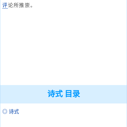
评
论所推崇。
诗式 目录
◎ 诗式