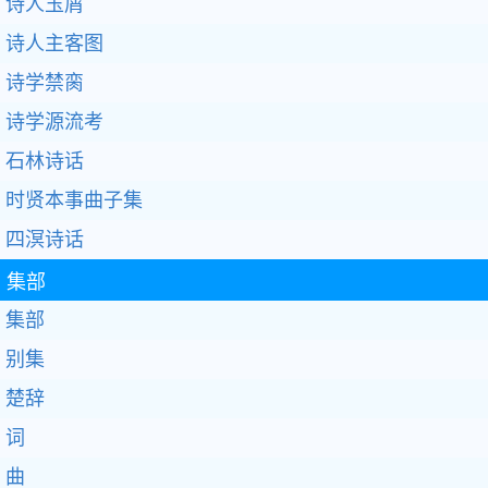
诗人玉屑
诗人主客图
诗学禁脔
诗学源流考
石林诗话
时贤本事曲子集
四溟诗话
集部
集部
别集
楚辞
词
曲