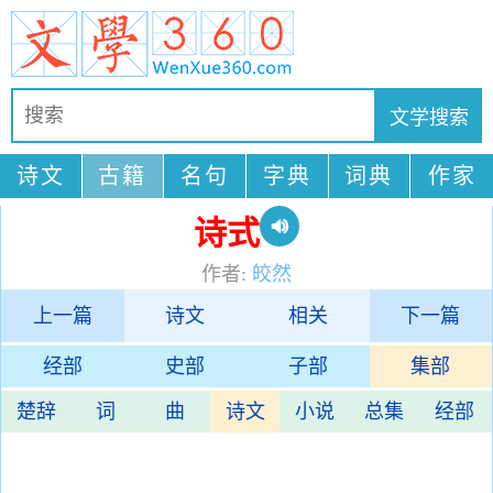
诗文
古籍
名句
字典
词典
作家
诗式
作者:
皎然
上一篇
诗文
相关
下一篇
经部
史部
子部
集部
楚辞
词
曲
诗文
小说
总集
经部