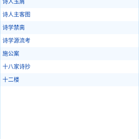
诗人玉屑
诗人主客图
诗学禁脔
诗学源流考
施公案
十八家诗抄
十二楼