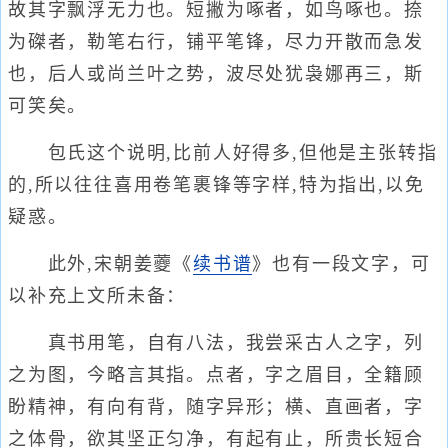
故其字飘浮无力也。短撇为啄者，如鸟啄也。捺
为磔者，勒笔右行，铺平笔锋，尽力开散而急发
也，后人或尚兰叶之势，波尽处犹袅娜再三，斯
可笑矣。
包氏这个说明,比前人好得多,但他是主张转指
的,所以往往喜用卷笔裹锋等字样,特为指出,以免
疑惑。
此外,宋朝姜蘷《
续书谱
》也有一段文字，可
以补充上文所未备：
真书用笔，自有八法，我尝采古人之字，列
之为图，今略言其指。点者，字之眉目，全籍顾
盼精神，有向有背，随字异形；横、直画者，字
之体骨，欲其坚正匀净，有起有止，所贵长短合