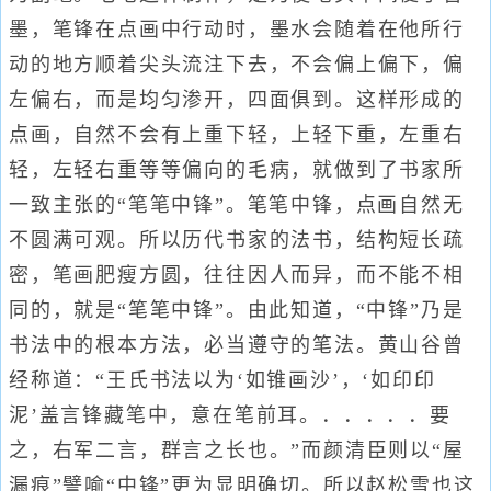
墨，笔锋在点画中行动时，墨水会随着在他所行
动的地方顺着尖头流注下去，不会偏上偏下，偏
左偏右，而是均匀渗开，四面俱到。这样形成的
点画，自然不会有上重下轻，上轻下重，左重右
轻，左轻右重等等偏向的毛病，就做到了书家所
一致主张的“笔笔中锋”。笔笔中锋，点画自然无
不圆满可观。所以历代书家的法书，结构短长疏
密，笔画肥瘦方圆，往往因人而异，而不能不相
同的，就是“笔笔中锋”。由此知道，“中锋”乃是
书法中的根本方法，必当遵守的笔法。黄山谷曾
经称道：“王氏书法以为‘如锥画沙’，‘如印印
泥’盖言锋藏笔中，意在笔前耳。．．．．．要
之，右军二言，群言之长也。”而颜清臣则以“屋
漏痕”譬喻“中锋”更为显明确切。所以赵松雪也这