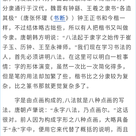
分隶通行于汉代，魏晋有钟繇、王羲之隶书“各造
其极”（唐张怀瓘《
书断
》）钟王正书和今楷一
样，不过结体略古拙些，所以有人把楷书又叫做
今隶。唐朝韩方明说：“八法起于隶字之始传于崔
子玉、历钟、王至永禅师。”我们现在学习书法的
人，首先必须讲明八法。在这里可以明白一桩事
情：字的形体演变，虽然一次比一次简化得多，
但是笔的用法却加繁了些，楷书比之分隶较为复
杂，比之篆书那就更觉复杂多了。
字是由点画构成的,八法就是八种点画的写
法。唐朝卢肇说：“永字八法，乃点画尔。”这话
很对。前人因为构成字形之八种点画，大略具备
于“永”字中，便用它来代替了概括的说明，而且