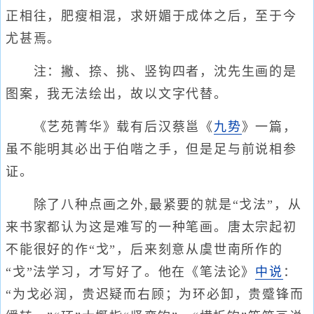
正相往，肥瘦相混，求妍媚于成体之后，至于今
尤甚焉。
注：撇、捺、挑、竖钩四者，沈先生画的是
图案，我无法绘出，故以文字代替。
《艺苑菁华》载有后汉蔡邕《
九势
》一篇，
虽不能明其必出于伯喈之手，但是足与前说相参
证。
除了八种点画之外,最紧要的就是“戈法”，从
来书家都认为这是难写的一种笔画。唐太宗起初
不能很好的作“戈”，后来刻意从虞世南所作的
“戈”法学习，才写好了。他在《笔法论》
中说
：
“为戈必润，贵迟疑而右顾；为环必卸，贵蹙锋而