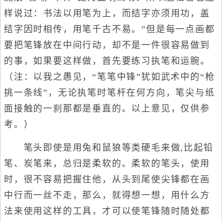
样说过：书法以用笔为上，而结字亦须用功，盖
结字因时相传，用笔千古不易。”但是每一点画都
要把笔锋放在中间行动，却不是一件很容易做到
的事，如果要这样做，首先要练习执笔和运腕。
（注：以我之愚见，“笔笔中锋”犹如武术中的“枪
挑一条线”，无论执笔时笔杆在何方向，笔尖与纸
面接触的一刹那都是垂直的。以上意见，仅供参
考。）
笔头即使是用兔和鼠狼等类硬毛来做,比起铅
笔、炭笔来，总归是柔软的。柔软的笔头，使用
时，很不容易把握住他，从头到尾使尖锋都在画
中行而一丝不走，那么，就得想一想，用什么方
法来使用这样的工具，才可以使笔锋随时随处都