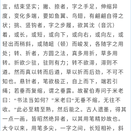
宜，结束坚实；撇、捺者，字之手足，伸缩异
度，变化多端，要如鱼翼、鸟翅，有翩翩自得之
状；挑、竖钩者，字之步履，欲其沈（音沉）
着，或长，或短，或向下，或向右，或向左，或
轻出而稍斜，或随衄（顿）而峻发，各随字之用
处；转、折者，方圆之法，真多用折，草多用
转。折欲少驻，驻则有力；转不欲滞，滞则不
遒。然而真以转而后遒，草以折而后劲，不可不
知也。悬针者，笔欲极正，自上而下，端若引
绳；若垂而复缩，谓之垂露。故翟伯寿问于米老
曰：“书法当如何？”米老曰“无垂不缩，无往不
收。”此必至精至熟，然后能之。古人遗墨，得其
一点一画，皆昭然绝异者，以其用笔精妙故也。
大令以来，用笔多尖，一字之间，长短相补，斜