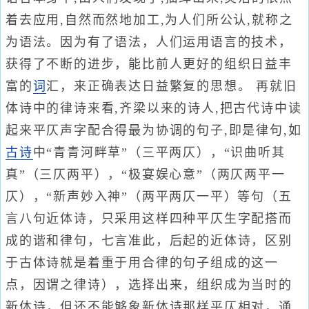
着去应用,自然而然地加工,为人们所公认,就称之
为语法。因为有了语法，人们运用语言的技术，
获得了不断的进步，能比前人更好的组织日益丰
富的
词
汇，来正确表达日益繁复的思想。 再就旧
体诗中的律诗来看,齐梁以来的诗人,把古代诗中读
起来平仄声字配合得最为协调的句子,即是律句,如
古诗
中“青青河畔草”（三平两仄），“识曲听其
真”（三仄两平），“极宴娱心意”（两仄两平一
仄），“新声妙入神”（两平两仄一平）等句（五
言八句近体诗，只采用这样四种平仄生字配搭而
成的谐和律句，七言准此，后起的近体诗，区别
于古体诗就是着重于用合律的句子组成的这一
点，因谓之律诗），选择出来，组织成为当时的
新体诗，但还不能够象新体诗那样平仄相对，通