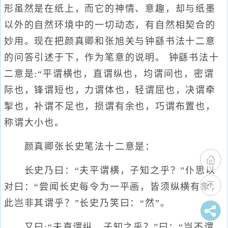
形虽然是在纸上，而它的神情、意趣，却与纸墨
以外的自然环境中的一切动态，有自然相契合的
妙用。现在把颜真卿和张旭关与钟繇书法十二意
的问答引述于下，作为笔意的说明。 钟繇书法十
二意是:“平谓横也，直谓纵也，均谓间也，密谓
际也，锋谓短也，力谓体也，轻谓屈也，决谓牵
掣也，补谓不足也，损谓有余也，巧谓布置也，
称谓大小也。
颜真卿张长史笔法十二意是：
长史乃曰：“夫平谓横，子知之乎？”仆思以
对曰：“尝闻长史每令为一平画，皆须纵横有象，
此岂非其谓乎？”长史乃笑曰：“然”。
又曰:“夫直谓纵，子知之乎？”曰：“岂不谓