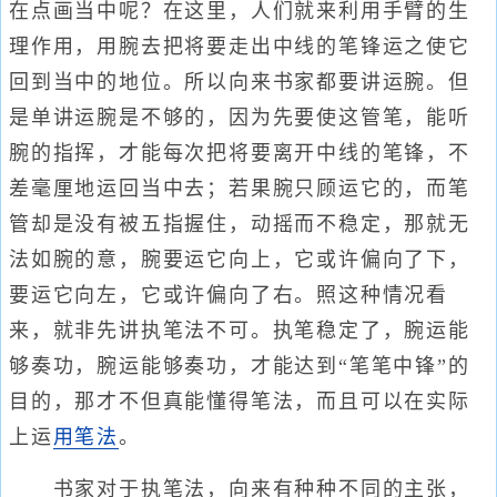
在点画当中呢？在这里，人们就来利用手臂的生
理作用，用腕去把将要走出中线的笔锋运之使它
回到当中的地位。所以向来书家都要讲运腕。但
是单讲运腕是不够的，因为先要使这管笔，能听
腕的指挥，才能每次把将要离开中线的笔锋，不
差毫厘地运回当中去；若果腕只顾运它的，而笔
管却是没有被五指握住，动摇而不稳定，那就无
法如腕的意，腕要运它向上，它或许偏向了下，
要运它向左，它或许偏向了右。照这种情况看
来，就非先讲执笔法不可。执笔稳定了，腕运能
够奏功，腕运能够奏功，才能达到“笔笔中锋”的
目的，那才不但真能懂得笔法，而且可以在实际
上运
用笔法
。
书家对于执笔法，向来有种种不同的主张，