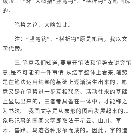
缓转。”“环”大概指“竖弯钩”、“横折钩”等笔画说
的。
笔势之论，大略如此。
注：“竖弯钩”、“横折钩”原是笔画，我以文
字代替。
三.笔意我们知道,要离开笔法和笔势去讲究笔
意,是不可能的一件事情.从结字整体上看来,笔势
是在笔法运用纯熟的基础上逐渐演生出来的；笔
意又是在笔势进一步互相联系、活动往来的基础
上显现出来的，三者都具备在一体中，才能称之
为书法。 我国文字是从象形的图画发展起来的.。
象形记事的图画文字即取法于星云、山川、草
木、兽蹄、鸟迹各种形象而成的。因此，字的造