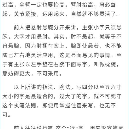
过高，全臂一定也要抬高，臂肘抬高，肩必耸
起，关节紧接，运用起来，自然就不够灵活了。
前人把悬肘悬腕分开来讲，主张小字只须悬
腕，大字才用悬肘。其实，肘不悬起，就等于不
曾悬腕，因为肘搁在案上，腕即使悬着，也不能
随己左右地灵活应用，这是显而易见的事情。至
于有主张以左手垫在右腕下面写字，叫做枕腕，
那妨碍更大，不可采用。
以上所讲的指法、腕法，写四分以至五六寸
大小的字是最适合的，过大了的字，就不可死守
这个执笔法则，即便用掌握住管来写，也无不
可。
前人往往说行笔,这个“行”字，用来形容笔毫