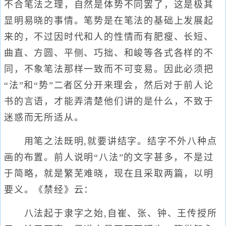
不合笔法之理，自然是体势不同罢了，这是极其
显明易晓的事情。笔势是在笔法的基础上发展起
来的，不过因时代和人的性情而有肥瘦、长短、
曲直、方圆、平侧、巧拙、和峻等各式各样的不
同，不象笔法那样一致而不可变易。因此必须把
“法”和“势”二者区分开来理会，然后对于前人论
书的言语，才能弄清楚他们讲的是什么，不致于
迷惑而无所适从。
用笔之法既明,就要讲结字。结字不外八种点
画的布置。前人说明“八法”的文字甚多，不是过
于简略，就是繁芜难晓，现在且采取两篇，以明
要义。《禁经》云：
八法起于隶字之始,自崔、张、钟、王传授所