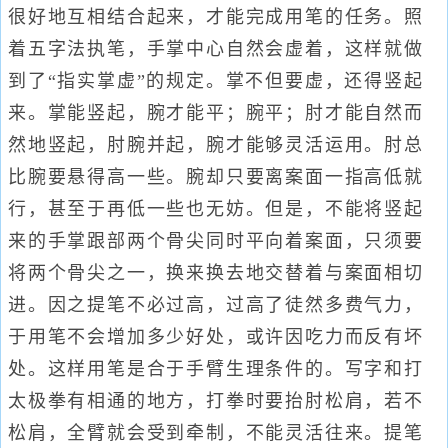
很好地互相结合起来，才能完成用笔的任务。照
着五字法执笔，手掌中心自然会虚着，这样就做
到了“指实掌虚”的规定。掌不但要虚，还得竖起
来。掌能竖起，腕才能平；腕平；肘才能自然而
然地竖起，肘腕并起，腕才能够灵活运用。肘总
比腕要悬得高一些。腕却只要离案面一指高低就
行，甚至于再低一些也无妨。但是，不能将竖起
来的手掌跟部两个骨尖同时平向着案面，只须要
将两个骨尖之一，换来换去地交替着与案面相切
进。因之提笔不必过高，过高了徒然多费气力，
于用笔不会增加多少好处，或许因吃力而反有坏
处。这样用笔是合于手臂生理条件的。写字和打
太极拳有相通的地方，打拳时要抬肘松肩，若不
松肩，全臂就会受到牵制，不能灵活往来。提笔