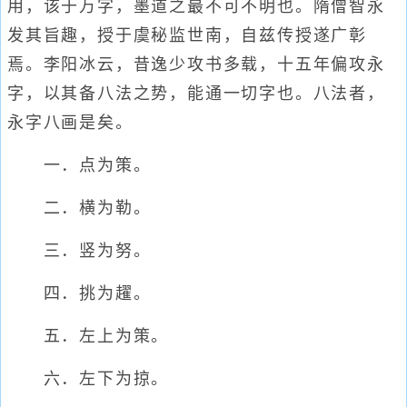
用，该于万字，墨道之最不可不明也。隋僧智永
发其旨趣，授于虞秘监世南，自兹传授遂广彰
焉。李阳冰云，昔逸少攻书多载，十五年偏攻永
字，以其备八法之势，能通一切字也。八法者，
永字八画是矣。
一．点为策。
二．横为勒。
三．竖为努。
四．挑为趯。
五．左上为策。
六．左下为掠。