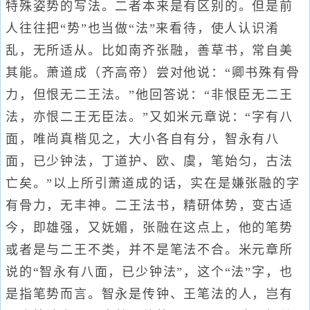
特殊姿势的写法。二者本来是有区别的。但是前
人往往把“势”也当做“法”来看待，使人认识淆
乱，无所适从。比如南齐张融，善草书，常自美
其能。萧道成（齐高帝）尝对他说：“卿书殊有骨
力，但恨无二王法。”他回答说：“非恨臣无二王
法，亦恨二王无臣法。”又如米元章说：“字有八
面，唯尚真楷见之，大小各自有分，智永有八
面，已少钟法，丁道护、欧、虞，笔始匀，古法
亡矣。”以上所引萧道成的话，实在是嫌张融的字
有骨力，无丰神。二王法书，精研体势，变古适
今，即雄强，又妩媚，张融在这点上，他的笔势
或者是与二王不类，并不是笔法不合。米元章所
说的“智永有八面，已少钟法”，这个“法”字，也
是指笔势而言。智永是传钟、王笔法的人，岂有