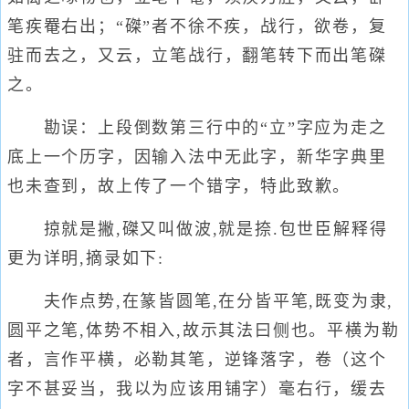
笔疾罨右出；“磔”者不徐不疾，战行，欲卷，复
驻而去之，又云，立笔战行，翻笔转下而出笔磔
之。
勘误：上段倒数第三行中的“立”字应为走之
底上一个历字，因输入法中无此字，新华字典里
也未查到，故上传了一个错字，特此致歉。
掠就是撇,磔又叫做波,就是捺.包世臣解释得
更为详明,摘录如下:
夫作点势,在篆皆圆笔,在分皆平笔,既变为隶,
圆平之笔,体势不相入,故示其法曰侧也。平横为勒
者，言作平横，必勒其笔，逆锋落字，卷（这个
字不甚妥当，我以为应该用铺字）毫右行，缓去