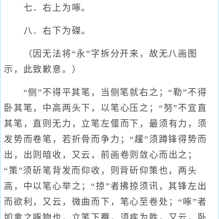
七．右上为啄。
八．右下为磔。
（因无法将“永”字拆分开来，故无八画图
示，此致歉意。）
“侧”不得平其笔，当侧笔就右之；“勒”不得
卧其笔，中高两头下，以笔心压之；“努”不宜直
其笔，直则无力，立笔左偃而下，最须有力，须
发势而卷笔，若折骨而争力；“趯”须蹲锋得势而
出，出则暗收，又云，前画卷则敛心而出之；
“策”须斫笔背发而仰收，则背斫仰策也，两头
高，中以笔心举之；“掠”者拂掠须讯，其锋左出
而欲利，又云，微曲而下，笔心至卷处；“啄”者
如禽之啄物也，立笔下罨，须疾为胜，又云，卧