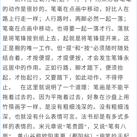
的动作是很妙的。笔毫在点画中移动，好比人在
路上行走一样；人行路时，两脚必然一起一落；
笔毫在点画中移动，也得要一起一落才行。落就
是将笔锋按到纸上去，起就是将笔锋提开来，这
正是腕的唯一工作。但“提”和“按”必须随时随处
结合着，才按便提，才提便按，才会发生笔锋永
远居中的作用。正如行路，脚才踏下，便须抬
起，才抬起行，又要踏下，如此动作，不得停
止。 在这里就说明了一个道理：笔画是不能平
拖着过去的。因为平拖着过去，好象在沙盘上用
竹筷画字一样，是没有粗细浅深的。没有粗细浅
深，也就没有什么表情可言。法书却是有多式多
样的表情的。米元章说“笔贵圆”，又说“笔有八
面”，黄山谷称欧阳率更〔鄱阳帖〕“用笔妙于起