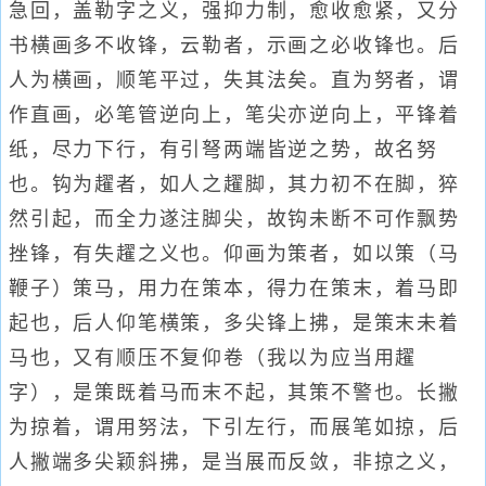
急回，盖勒字之义，强抑力制，愈收愈紧，又分
书横画多不收锋，云勒者，示画之必收锋也。后
人为横画，顺笔平过，失其法矣。直为努者，谓
作直画，必笔管逆向上，笔尖亦逆向上，平锋着
纸，尽力下行，有引弩两端皆逆之势，故名努
也。钩为趯者，如人之趯脚，其力初不在脚，猝
然引起，而全力遂注脚尖，故钩未断不可作飘势
挫锋，有失趯之义也。仰画为策者，如以策（马
鞭子）策马，用力在策本，得力在策末，着马即
起也，后人仰笔横策，多尖锋上拂，是策末未着
马也，又有顺压不复仰卷（我以为应当用趯
字），是策既着马而末不起，其策不警也。长撇
为掠着，谓用努法，下引左行，而展笔如掠，后
人撇端多尖颖斜拂，是当展而反敛，非掠之义，