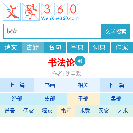
诗文
古籍
名句
字典
词典
作家
书法论
作者: 沈尹默
上一篇
书画
相关
下一篇
经部
史部
子部
集部
谱录
儒家
释家
书画
术数
医家
艺术