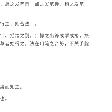
，裹之发笔圆，点之发笔挫，钩之发笔
行之，则合法耳。
针、摇缕之别。）撇之出锋或掣或捲，捺
章草者始得之，法在用笔之合势，不关手腕
势而知之。
构也。