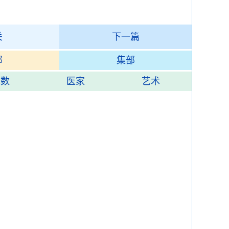
关
下一篇
部
集部
术数
医家
艺术