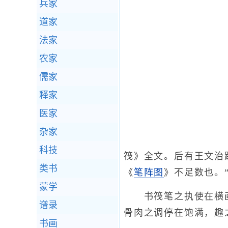
兵家
道家
法家
农家
儒家
释家
医家
杂家
科技
筏》全文。后有王文治
类书
《
笔阵图
》不足数也。
蒙学
书筏笔之执使在横画
谱录
骨肉之调停在饱满，趣
书画