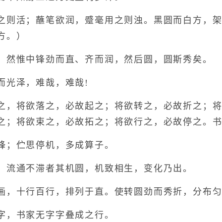
则活；蘸笔欲润，蹙毫用之则浊。黑圆而白方，架
方。）
然惟中锋劲而直、齐而润，然后圆，圆斯秀矣。
光泽，难哉，难哉!
，将欲落之，必故起之；将欲转之，必故折之；将
之；将欲束之，必故拓之；将欲行之，必故停之。
；伫思停机，多成算子。
流通不滞者其机圆，机致相生，变化乃出。
，十行百行，排列于直。使转圆劲而秀折，分布匀
，书家无字字叠成之行。