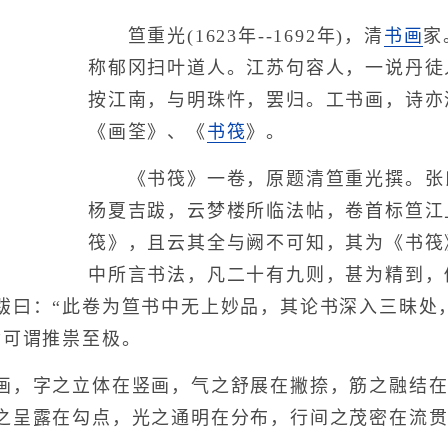
笪重光(1623年--1692年)，清
书画
家
称郁冈扫叶道人。江苏句容人，一说丹徒
按江南，与明珠忤，罢归。工书画，诗亦
《画筌》、《
书筏
》。
《书筏》一卷，原题清笪重光撰。张
杨夏吉跋，云梦楼所临法帖，卷首标笪江
筏》，且云其全与阙不可知，其为《书筏
中所言书法，凡二十有九则，甚为精到，
跋曰：“此卷为笪书中无上妙品，其论书深入三昧处
”可谓推祟至极。
，字之立体在竖画，气之舒展在撇捺，筋之融结在
之呈露在勾点，光之通明在分布，行间之茂密在流