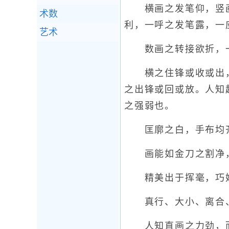
横画之发笔仰，竖画
术数
利，一呼之发笔露，一
艺术
数画之转接欲折，一
横之住锋或收或出，
之出锋或回或放。人知
之强弱也。
匡廓之白，手布均齐
画能如金刀之割净，
精美出于挥毫，巧妙
真行、大小、离合、
人知直画之力劲，而