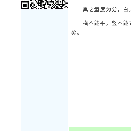
黑之量度为分，白之
横不能平，竖不能直
矣。