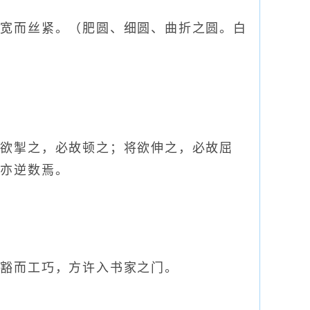
宽而丝紧。（肥圆、细圆、曲折之圆。白
欲掣之，必故顿之；将欲伸之，必故屈
书亦逆数焉。
豁而工巧，方许入书家之门。