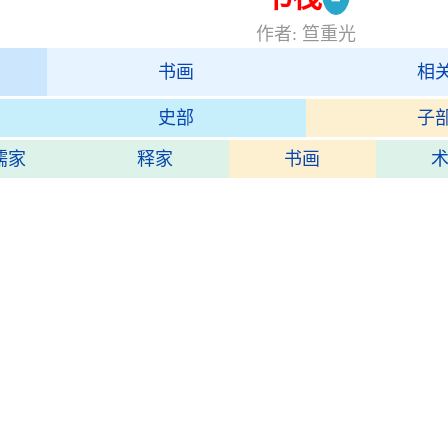
作者: 笪重光
书画
相
史部
子
儒家
释家
书画