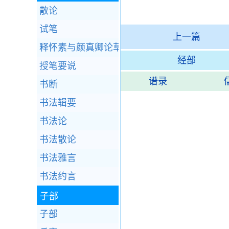
散论
试笔
上一篇
释怀素与颜真卿论草书
经部
授笔要说
谱录
书断
书法辑要
书法论
书法散论
书法雅言
书法约言
子部
子部