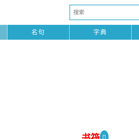
名句
字典
书筏