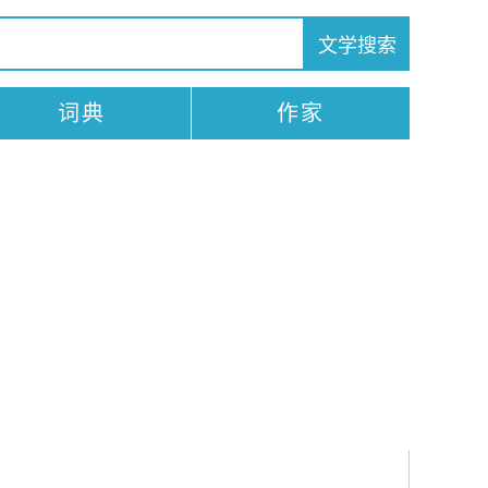
词典
作家