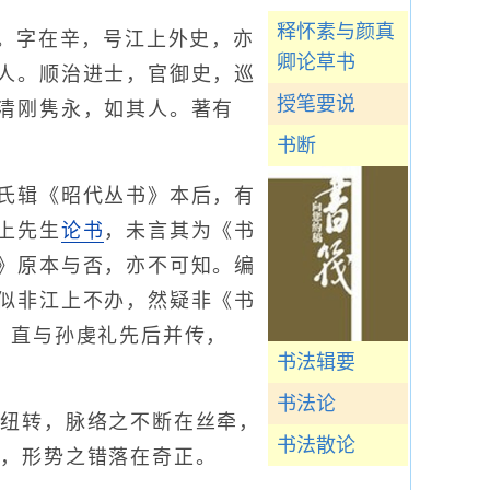
释怀素与颜真
。字在辛，号江上外史，亦
卿论草书
人。顺治进士，官御史，巡
授笔要说
清刚隽永，如其人。著有
书断
氏辑《昭代丛书》本后，有
上先生
论书
，未言其为《书
》原本与否，亦不可知。编
似非江上不办，然疑非《书
，直与孙虔礼先后并传，
书法辑要
书法论
纽转，脉络之不断在丝牵，
书法散论
贯，形势之错落在奇正。