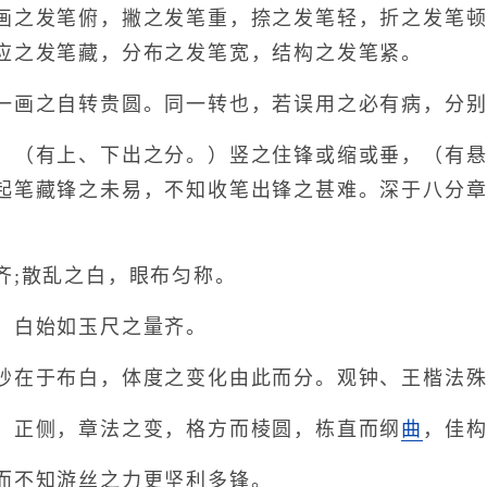
之发笔俯，撇之发笔重，捺之发笔轻，折之发笔顿
应之发笔藏，分布之发笔宽，结构之发笔紧。
画之自转贵圆。同一转也，若误用之必有病，分别
（有上、下出之分。）竖之住锋或缩或垂，（有悬
起笔藏锋之未易，不知收笔出锋之甚难。深于八分
;散乱之白，眼布匀称。
白始如玉尺之量齐。
在于布白，体度之变化由此而分。观钟、王楷法殊
正侧，章法之变，格方而棱圆，栋直而纲
曲
，佳
不知游丝之力更坚利多锋。