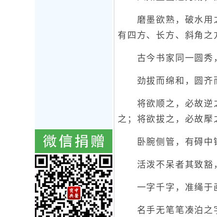
磨墨欲熟，破水用之
有四方、长方、斜角之
古今书家同一圆秀，
劲拔而绵和，圆齐而
将欲顺之，必故逆之
之；将欲拔之，必故擪
卧腕侧管，有碍中锋
活泼不呆者其致豁，
一字千字，准绳于画
名手无笔笔凑泊之字