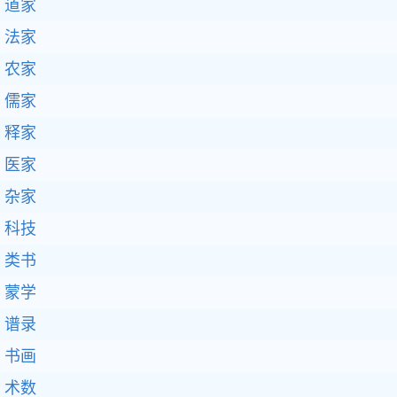
道家
法家
农家
儒家
释家
医家
杂家
科技
类书
蒙学
谱录
书画
术数