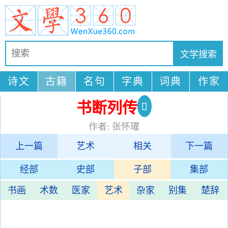
诗文
古籍
名句
字典
词典
作家
书断列传
作者: 张怀瓘
上一篇
艺术
相关
下一篇
经部
史部
子部
集部
书画
术数
医家
艺术
杂家
别集
楚辞