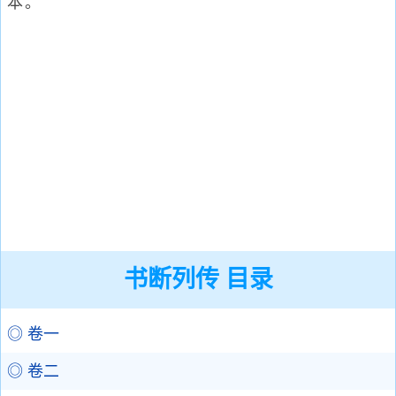
本。
书断列传 目录
◎ 卷一
◎ 卷二