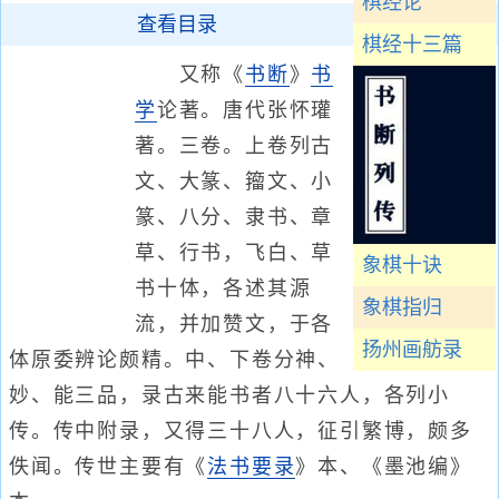
棋经论
查看目录
棋经十三篇
又称《
书断
》
书
学
论著。唐代张怀瓘
著。三卷。上卷列古
文、大篆、籀文、小
篆、八分、隶书、章
草、行书，飞白、草
象棋十诀
书十体，各述其源
象棋指归
流，并加赞文，于各
扬州画舫录
体原委辨论颇精。中、下卷分神、
妙、能三品，录古来能书者八十六人，各列小
传。传中附录，又得三十八人，征引繁博，颇多
佚闻。传世主要有《
法书要录
》本、《墨池编》