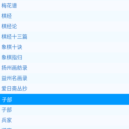
梅花谱
棋经
棋经论
棋经十三篇
象棋十诀
象棋指归
扬州画舫录
益州名画录
爱日斋丛抄
子部
子部
兵家