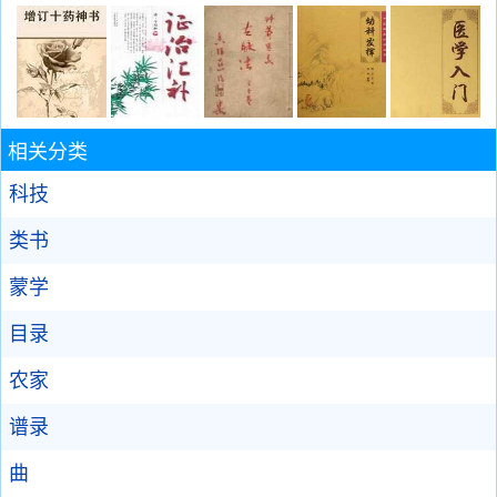
相关分类
科技
类书
蒙学
目录
农家
谱录
曲