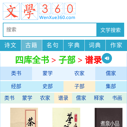
诗文
古籍
名句
字典
词典
作家
四库全书
>
子部
> 谱录
类书
蒙学
农家
儒家
经部
史部
子部
集部
类书
蒙学
农家
谱录
儒家
释家
书画