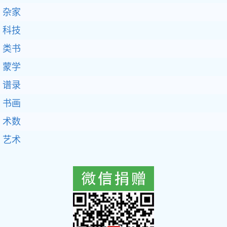
杂家
科技
类书
蒙学
谱录
书画
术数
艺术