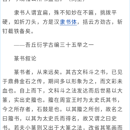
隶书人谓宜扁，殊不知妙在不匾，挑拨平
硬，如折刀头，方是汉
隶书体
，括云方劲古，斩
钉截铁备矣。
——吾丘衍学古编三十五举之一
篆书叙论
篆书者，从来远矣。其古文科斗之书，已见
于鼎彝金石之传，期间多以形象为之，而文彩未
血也。自上而下，文科斗之法发达而后世易以大
篆，实出史籀也。籀在周宣王时为太史氏其书，
今之所存者，石鼓是也。以其籀之所创，故名之
曰籀书，以其为太史氏而得名，故又谓之曰史
书。若夫小篆则又出于大篆之法，改省其笔画而