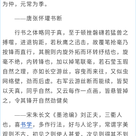
为仲，元常为季。
——唐张怀瓘书断
行书之体略同于真，至于顿挫磐礴若猛兽之
搏噬，进退钩距，若秋鹰之迅击，故覆笔抢毫乃
按锋而直行，其腕则内旋外拓而环转纾结也，旋
毫不绝，内转锋也，加以掉笔联毫，若石莹玉瑕
自然之理，亦如长空游丝，容曳而来往，又似虫
网络壁，劲而后虚。右军云游丝断而能续，皆契
以天真，同乎自然。又云每作一点画，皆悬管掉
之，令其锋开自然劲健矣
——宋朱长文《墨池编》刘正夫，三衢人
也，喜
书学
，多作行法，好与人论字，常谓字美
观则不古，初见之则使人甚爱，次见则得其不到