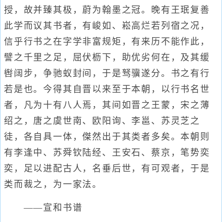
授，故并臻其极，蔚为翰墨之冠。晚有王珉复善
此学而议其书者，有峻如、崧高烂若列宿之况，
信乎行书之在字学非富规矩，有来历不能作此，
譬之千里之足，屈伏枥下，助优劣何在，及其缓
辔阔步，争驰蚁封间，于是驽骥遂分。书之有行
若是也。今得其自晋以来至于本朝，以行书名世
者，凡为十有八人焉，其间如晋之王蒙，宋之薄
绍之，唐之虞世南、欧阳询、李邕、苏灵芝之
徒，各自具一体，傑然出于其类者多矣。本朝则
有李逢中、苏舜钦陆经、王安石、蔡京，笔势奕
奕，足以进配古人，名垂后世，有可观者，于是
类而裁之，为一家法。
——宣和书谱