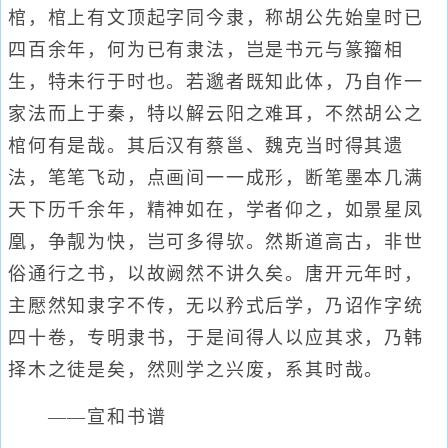
棺，棺上有文顶起字同今隶，称胡公先始皇时已
四百余年，何为已有隶法，岂是书元与篆籀相
生，特未行于时也。若邈者既知此体，乃自作一
家法而上于秦，特以解云阳之难耳，不然胡公之
棺何有是哉。其后汉有蔡邕、魏克当时得其遗
法，笔笔飞动，点画间一一成形，断笔墨本几满
天下历千余年，精神如在，学者仰之，如景星凤
凰，争靓为快，岂可多得欤。然斯道高古，非世
俗通行之书，以故阙然不讲久矣。唐开元年时，
主懕然知隶字不传，无以矜式后学，乃诏作字统
四十卷，专明隶书，于是间得人以应其求，乃韩
择木之徒是矣，然则学之兴废，系其时哉。
——宣和书谱