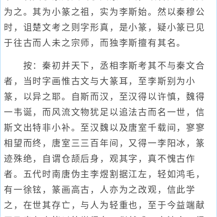
为之。其为小篆之祖，实为李斯始。然以秦穆公
时，诅楚文考之则字形真，是小篆，疑小篆已见
于往古而人未之宗师，而独李斯擅有其名。
按：秦初并天下，丞相李斯考其不与秦文合
者，当时字画惟古文与大篆耳，至李斯别为小
篆，以异之耶。自斯而汉，至汉得以许慎，魏得
一韦诞，而风流文物犹足以追法古而名一世，信
斯文出特非小补。至汉魏以及唐室千载间，寥寥
相望而终，唐室三三百年间，又得一李阳冰，篆
迹殊绝，自谓仓颉后身，观其字，真不愧古作
者。五代时南唐伪主李煜割据江左，轻如鸿毛，
有一徐铉，篆画高古，人亦为之改观，信此学
之，在世其存亡，与人为轻重也，至于今益端献