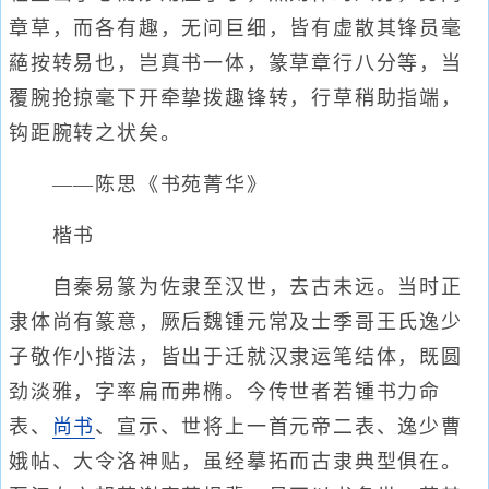
章草，而各有趣，无问巨细，皆有虚散其锋员毫
蕝按转易也，岂真书一体，篆草章行八分等，当
覆腕抢掠毫下开牵挚拨趣锋转，行草稍助指端，
钩距腕转之状矣。
——陈思《书苑菁华》
楷书
自秦易篆为佐隶至汉世，去古未远。当时正
隶体尚有篆意，厥后魏锺元常及士季哥王氏逸少
子敬作小揩法，皆出于迁就汉隶运笔结体，既圆
劲淡雅，字率扁而弗椭。今传世者若锺书力命
表、
尚书
、宣示、世将上一首元帝二表、逸少曹
娥帖、大令洛神贴，虽经摹拓而古隶典型俱在。