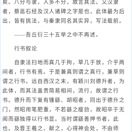
矣。八分与隶，人多不分，故言其法。又汉隶
者，蔡邕石经及汉人诸碑之字是也，此体最为后
出，皆有挑法，与秦隶同名其实异，写法载前。
——吾丘衍三十五举之中不再述。
行书叙论
自隶法扫地而真几于拘，草几于放，介乎两
间者，行书有焉。于是兼真则谓之真行，兼草则
谓之行书。远自西汉之末，有颖川刘德升者，为
此体，而其法盖贵简易相间，流行，故谓之行
书。德升而下复有锺繇、胡昭者，同出于德升之
门，然昭用笔肥重，不若繇之瘦劲，故昭卒于无
闻而繇独得以行书显。当时谓繇善押书者，此
也。及晋王羲之、献之，心得神会处，不由师