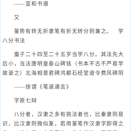
——宣和书谱
又
篆势有转无折隶笔有折无转分则兼之。 学
八分书法
童子二十四至二十五岁当学八分。其法先大
后小，当法唐明皇泰山碑铭（书本不古不严易学
故录之）北海相景君碑鸿都石经堂道令费凤碑阴
——徐谓《笔道通言》
字原七辩
八分者，汉隶之多有挑法者也，比秦隶则易
识，比汉隶则微似篆，若用篆笔作汉隶字即得之