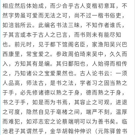
相应然后体始成，而少合乎古人变楷初意耳，不
然字势虽可爱而无法之可，尚不过一楷书俗吏，
如涪翁所云。此编名书法三昧，不知作者谁氏，
子其言或本于古人之已言，而书则未有能尽知
也。前元时，见于都下馆阁名臣，家渔阳吴兴巴
西康里，常宝爱之。参政周伯琦来吴中，久久而
入，方知其有是编。其归鄱阳也，人始得而相传
之，乃知诸公之宝爱果然也。古人论书云：一须
人品高，师法古，是书之法，学者习之固当熟之
于手，必先修诸德以熟之于身，德而熟之于身，
书之于手，如是而为书焉，其容止之可观，进退
之可度，隐然自见于亳楮之间，端严不刻，温厚
而难犯，如邓志宏之论蔡端明可以为善书矣。临
池君子其谓然乎，金华胡翰仲伸识（元陈驿曾书