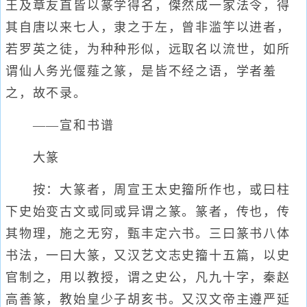
王及章友直皆以篆学得名，傑然成一家法令，得
其自唐以来七人，隶之于左，曾非滥竽以进者，
若罗英之徒，为种种形似，远取名以流世，如所
谓仙人务光偃薤之篆，是皆不经之语，学者羞
之，故不录。
——宣和书谱
大篆
按：大篆者，周宣王太史籀所作也，或曰柱
下史始变古文或同或异谓之篆。篆者，传也，传
其物理，施之无穷，甄丰定六书。三曰篆书八体
书法，一曰大篆，又汉艺文志史籀十五篇，以史
官制之，用以教授，谓之史公，凡九十字，秦赵
高善篆，教始皇少子胡亥书。又汉文帝主遵严延