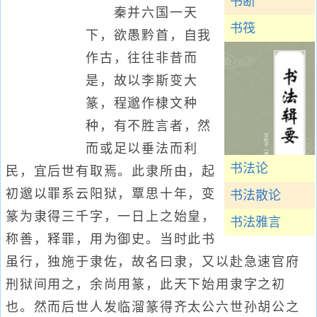
书断
秦并六国一天
书筏
下，欲愚黔首，自我
作古，往往非昔而
是，故以李斯变大
篆，程邈作棣文种
种，有不胜言者，然
而或足以垂法而利
书法论
民，宜后世有取焉。此隶所由，起
初邈以罪系云阳狱，覃思十年，变
书法散论
篆为隶得三千字，一日上之始皇，
书法雅言
称善，释罪，用为御史。当时此书
虽行，独施于隶佐，故名曰隶，又以赴急速官府
刑狱间用之，余尚用篆，此天下始用隶字之初
也。然而后世人发临溜篆得齐太公六世孙胡公之