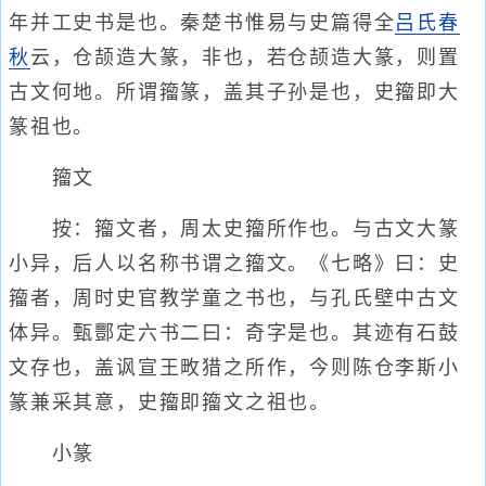
年并工史书是也。秦楚书惟易与史篇得全
吕氏春
秋
云，仓颉造大篆，非也，若仓颉造大篆，则置
古文何地。所谓籀篆，盖其子孙是也，史籀即大
篆祖也。
籀文
按：籀文者，周太史籀所作也。与古文大篆
小异，后人以名称书谓之籀文。《七略》曰：史
籀者，周时史官教学童之书也，与孔氏壁中古文
体异。甄酆定六书二曰：奇字是也。其迹有石鼓
文存也，盖讽宣王畋猎之所作，今则陈仓李斯小
篆兼采其意，史籀即籀文之祖也。
小篆