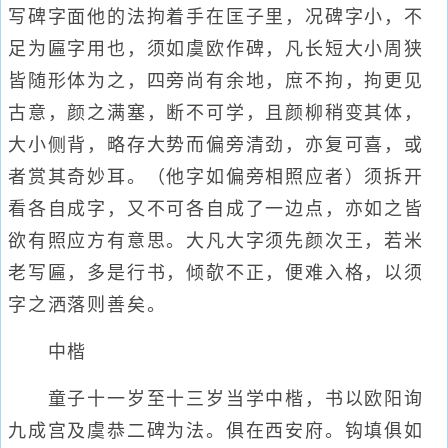
写碑字面他的法拘着手在匡子里，况碑字小，不
足为匾字用也，须如虞欧作碑，凡长短大小周狭
皆随形体为之，四旁尚有余地，庶不拘，拘更见
古意，颜之满塞，断不可学，且颜柳稍变其体，
大小侧背，略存大势而偏旁清劲，亦复可喜，或
者赏其奇妙耳。（他字如偏旁相照应者）须拆开
看各自成字，又不可各自成了一边点，亦如之皆
欲有照应方有意思。大凡大字须先颜次王，若米
老写匾，多是行书，倾欹不正，便难入格，以须
字之洒落则善矣。
中楷
童子十一岁至十三岁当学中楷，书以欧阳询
九成宫及虞恭二碑为法。俱在西安府。钩填俱如