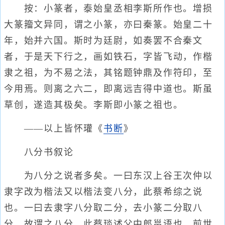
按：小篆者，泰始皇丞相李斯所作也。增损
大篆籀文异同，谓之小篆，亦曰秦篆。始皇二十
年，始并六国。斯时为廷尉，如奏罢不合秦文
者，于是天下行之，画如铁石，字皆飞动，作楷
隶之祖，为不易之法，其铭题钟鼎及作符印，至
今用焉。则离之六二，即离远吉得中道也。斯虽
草创，遂造其极矣。李斯即小篆之祖也。
——以上皆怀瓘《
书断
》
八分书叙论
为八分之说者多矣。一曰东汉上谷王次仲以
隶字改为楷法又以楷法变八分，此蔡希综之说
也。一曰去隶字八分取二分，去小篆二分取八
分，故谓之八分，此蔡琰述父中郎邕语也。前世