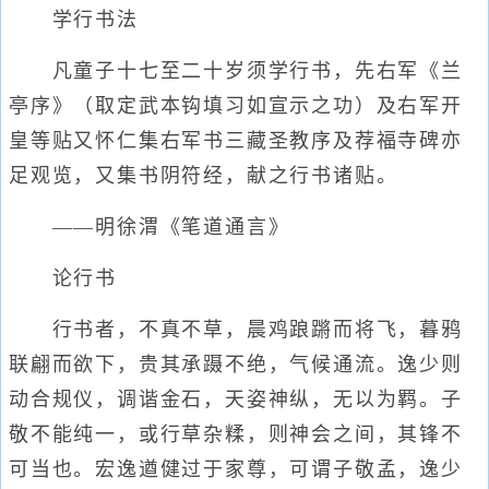
学行书法
凡童子十七至二十岁须学行书，先右军《兰
亭序》（取定武本钩填习如宣示之功）及右军开
皇等贴又怀仁集右军书三藏圣教序及荐福寺碑亦
足观览，又集书阴符经，献之行书诸贴。
——明徐渭《笔道通言》
论行书
行书者，不真不草，晨鸡踉蹡而将飞，暮鸦
联翩而欲下，贵其承蹑不绝，气候通流。逸少则
动合规仪，调谐金石，天姿神纵，无以为羁。子
敬不能纯一，或行草杂糅，则神会之间，其锋不
可当也。宏逸遒健过于家尊，可谓子敬孟，逸少