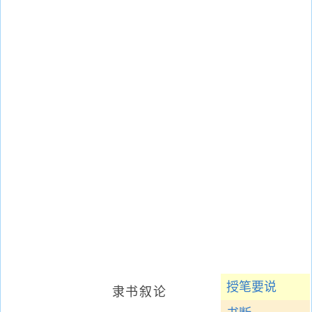
授笔要说
隶书叙论