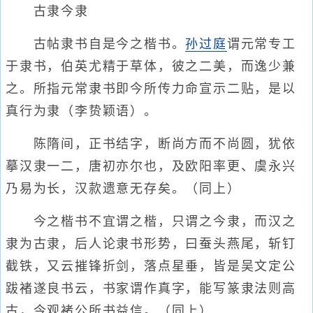
古隶今隶
古帖隶书自是今之楷书。
孙过庭
谓元常专工
于隶书，伯英尤精于草体，彼之二美，而逸少兼
之。所指元常隶书即今所传力命宣示二贴，是以
真行为隶（李贽颖语）。
陈隋间，正书结字，断尚方而不尚圆，犹依
摹汉隶一二，唐初亦尔也，及欧阳率更、虞永兴
乃易为长，汉款遗意无存矣。（同上）
今之楷书不宜谓之楷，只谓之今隶，而汉之
隶为古隶，后人论隶书形势，曰蚕头燕尾，斩钉
截铁，又云摧锋折剑，落点星垂，皆是吴文定公
跋褚遂良书云，书家谓作真字，能写篆隶法则高
古，今观褚公所书益信。（同上）