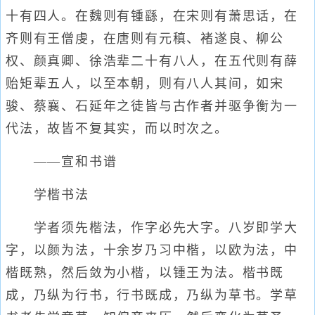
十有四人。在魏则有锺繇，在宋则有萧思话，在
齐则有王僧虔，在唐则有元稹、褚遂良、柳公
权、颜真卿、徐浩辈二十有八人，在五代则有薛
贻矩辈五人，以至本朝，则有八人其间，如宋
骏、蔡襄、石延年之徒皆与古作者并驱争衡为一
代法，故皆不复其实，而以时次之。
——宣和书谱
学楷书法
学者须先楷法，作字必先大字。八岁即学大
字，以颜为法，十余岁乃习中楷，以欧为法，中
楷既熟，然后敛为小楷，以锺王为法。楷书既
成，乃纵为行书，行书既成，乃纵为草书。学草