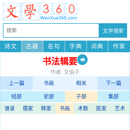
诗文
古籍
名句
字典
词典
作家
书法辑要
作者: 文伯子
上一篇
书画
相关
下一篇
经部
史部
子部
集部
谱录
儒家
释家
书画
术数
医家
艺术