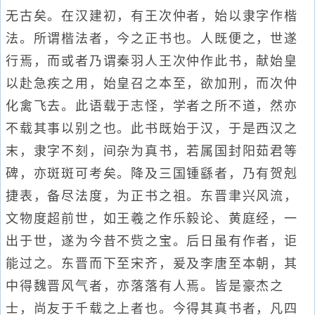
无古矣。在汉建初，有王次仲者，始以隶字作楷
法。所谓楷法者，今之正书也。人既便之，世遂
行焉，而或者乃谓秦羽人王次仲作此书，献始皇
以赴急疾之用，始皇召之本至，欲加刑，而次仲
化禽飞去。此语载于志怪，学者之所不道，然亦
不载其事以别之也。此书既始于汉，于是西汉之
末，隶字不刻，间杂为真书，若属国封阳茹君等
碑，亦斑斑可考矣。降及三国锺繇者，乃有贺剋
捷表，备尽法度，为正书之祖。东晋聿兴风流，
文物度超前世，如王羲之作乐毅论、黄庭经，一
出于世，遂为今昔不赀之宝。后日虽有作者，讵
能过之。东晋而下至宋齐，爰及李唐至本朝，其
中得魏晋风气者，亦落落有人焉。皆是豪杰之
士，尚友于千载之上者也。今得其真书者，凡四