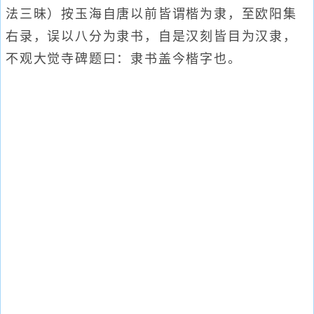
法三昧）按玉海自唐以前皆谓楷为隶，至欧阳集
右录，误以八分为隶书，自是汉刻皆目为汉隶，
不观大觉寺碑题曰：隶书盖今楷字也。