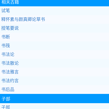
相关古籍
试笔
释怀素与颜真卿论草书
授笔要说
书断
书筏
书法论
书法散论
书法雅言
书法约言
书后品
子部
子部