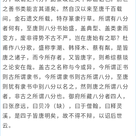
之善书类能言其道矣。然自汉以来至唐千百载
间，金石遗文所载，特存篆隶行草。所谓有八分
者何有，至唐则八分书始盛，盖典型、盖类隶而
变方，废非得势不古不严，岂在唐始有之耶？杜
甫作八分歌，盛称李潮、韩择木、蔡有粼，是皆
唐之诸子，而今所存者，又皆唐字，则希综蔡琰
之论安在哉。盖古之名称与今或异，今所谓正书
则古所谓隶书，今所谓隶书则古所谓八分，至唐
则犹有隶书中别八分以名之，然则唐之所谓八分
者，非古之所谓八分也。御府所藏八分者四人，
曰张彦远，曰贝冷（缺），曰于僧翰，曰释灵
溪，是四子皆唐明矣，故不得不辩，以诏后世
云。