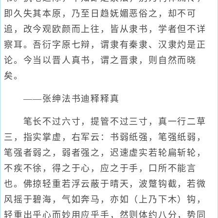
即久失其本原，乃至日趋妩媚恶俗之，却不可
追，改今观欧颜而上往，皆从隶书，学者但不详
察耳。吾衍字原七辩，谓隶有秦隶、汉隶灼是正
论。今当以晋人真书，谓之晋隶，则自然而晓
矣。
——张绅法书迪释释真
笔长不过六寸，提管不过三寸，真一行二草
三，指实掌虚，右军云：书弱纸强，笔强纸弱，
笔强者弱之，弱者强之，迟速虚实若轮扁斩轮，
不疾不徐，得之于心，应之于手，口所不能言
也。佛掠轻重若浮云蔽于晴天，波蹩钩截，若微
风摇于碧海，气如奔马，亦如（上乃下木）钩，
轻重出乎心而妙用应乎手，然则体约八分，势同