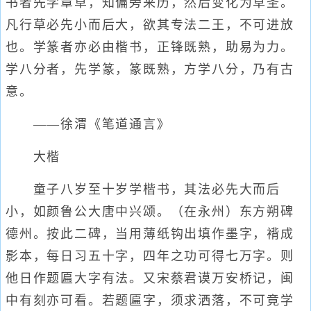
书者先学章草，知偏旁来历，然后变化为草圣。
凡行草必先小而后大，欲其专法二王，不可进放
也。学篆者亦必由楷书，正锋既熟，助易为力。
学八分者，先学篆，篆既熟，方学八分，乃有古
意。
——徐渭《笔道通言》
大楷
童子八岁至十岁学楷书，其法必先大而后
小，如颜鲁公大唐中兴颂。（在永州）东方朔碑
德州。按此二碑，当用薄纸钩出填作墨字，褙成
影本，每日习五十字，四年之功可得七万字。则
他日作题匾大字有法。又宋蔡君谟万安桥记，闽
中有刻亦可看。若题匾字，须求洒落，不可竟学