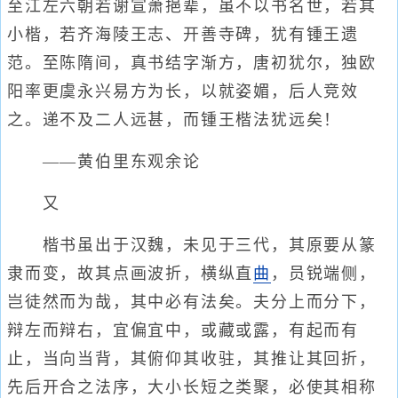
至江左六朝若谢宣萧挹辈，虽不以书名世，若其
小楷，若齐海陵王志、开善寺碑，犹有锺王遗
范。至陈隋间，真书结字渐方，唐初犹尔，独欧
阳率更虞永兴易方为长，以就姿媚，后人竞效
之。递不及二人远甚，而锺王楷法犹远矣！
——黄伯里东观余论
又
楷书虽出于汉魏，未见于三代，其原要从篆
隶而变，故其点画波折，横纵直
曲
，员锐端侧，
岂徒然而为哉，其中必有法矣。夫分上而分下，
辩左而辩右，宜偏宜中，或藏或露，有起而有
止，当向当背，其俯仰其收驻，其推让其回折，
先后开合之法序，大小长短之类聚，必使其相称