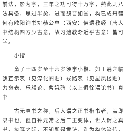
前法，影为字，三年之功可得十万字，熟此则八
法具备，思过半矣，进而魏晋如堂，构已成丹鹱
何有欧阳询书姚恭公墓（西安）佛遗教经（唐人
书结构四方少古意，故习遗教渐近乎古意）皆可
学。
小揩
童子十四岁至十六岁须学小楷。如王羲之临
繇宣示表（见淳化阁贴）戎路表（见星凤楼贴）
力命表、乐毅论、曹娥碑（以上俱徐渭论书）真
书
古无真书之称，后人谓之正书楷书者，盖即
隶书也。但自钟元常之后二王变体，世人谓之真
书。执笔之际，不知即是隶法，别为构体流传，