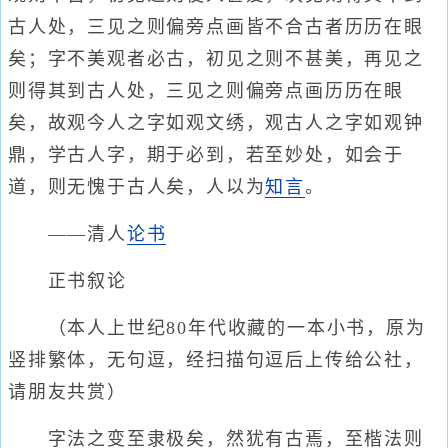
古人处，三见之则偏旁点画皆不合古者历历在眼
矣；字不美观者必古，初见之则不甚美，再见之
则得其到古人处，三见之则偏旁点画历历在眼
矣，故观今人之字如观文绣，观古人之字如观钟
鼎，学古人字，期于必到，若至妙处，如会于
道，则无愧于古人矣，人以为
知言
。
——清人
论书
正书叙论
（本人上世纪80年代收藏的一本小书，原为
竖排繁体，无句逗，经扫描句逗后上传给公社，
请朋友共赏）
字法之变至隶极矣，然犹有古焉，至楷法则