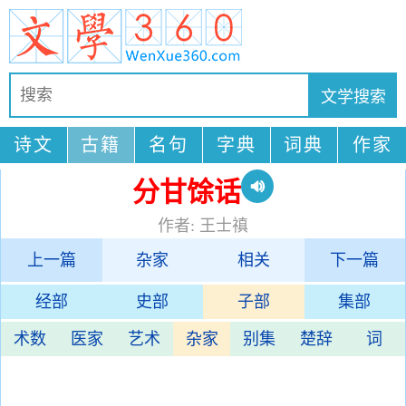
诗文
古籍
名句
字典
词典
作家
分甘馀话
作者: 王士禛
上一篇
杂家
相关
下一篇
经部
史部
子部
集部
术数
医家
艺术
杂家
别集
楚辞
词