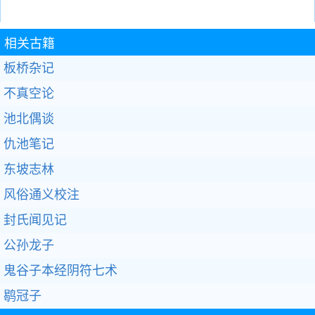
相关古籍
板桥杂记
不真空论
池北偶谈
仇池笔记
东坡志林
风俗通义校注
封氏闻见记
公孙龙子
鬼谷子本经阴符七术
鹖冠子