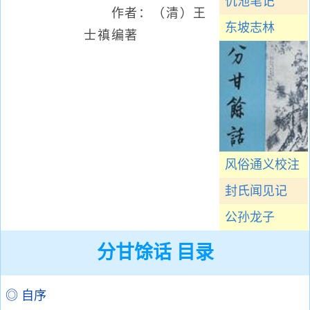
仇池笔记
作者：（清）王
东坡志林
士禛编著
风俗通义校注
封氏闻见记
公孙龙子
分甘馀话 目录
◎ 自序