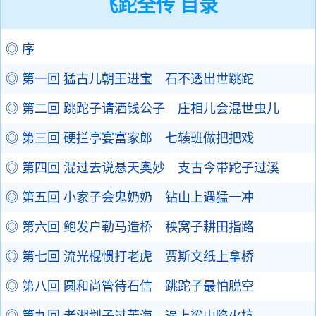
飞跎全传 目录
◎ 序
◎ 第一回 猛古儿朝王进宝 石不透出世跳跎
◎ 第二回 跳跎子请洒钱公子 庄相儿会混世虫儿
◎ 第三回 硬拦亭宴富家郎 七辏班做把把戏
◎ 第四回 混过去说悬天奥妙 支古今带跎子过溪
◎ 第五回 小家子会鬼奶奶 钻山上遇猛一冲
◎ 第六回 鲍发户勒马造桥 秧窝子耕田指路
◎ 第七回 流光棍惯打老虎 贾斯文纸上拿桥
◎ 第八回 圆和尚管待石信 跳跎子最怕脱空