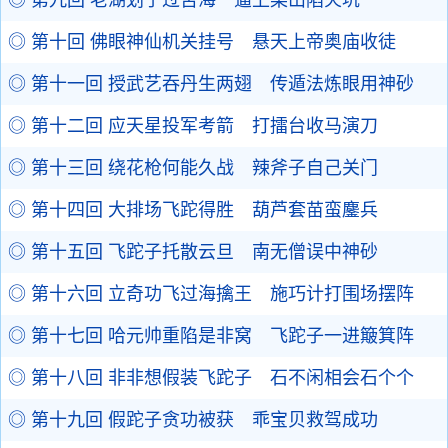
◎ 第九回 老湖划子过苦海 逼上梁山陷火坑
◎ 第十回 佛眼神仙机关挂号 悬天上帝奥庙收徒
◎ 第十一回 授武艺吞丹生两翅 传遁法炼眼用神砂
◎ 第十二回 应天星投军考箭 打擂台收马演刀
◎ 第十三回 绕花枪何能久战 辣斧子自己关门
◎ 第十四回 大排场飞跎得胜 葫芦套苗蛮鏖兵
◎ 第十五回 飞跎子托散云旦 南无僧误中神砂
◎ 第十六回 立奇功飞过海擒王 施巧计打围场摆阵
◎ 第十七回 哈元帅重陷是非窝 飞跎子一进簸箕阵
◎ 第十八回 非非想假装飞跎子 石不闲相会石个个
◎ 第十九回 假跎子贪功被获 乖宝贝救驾成功