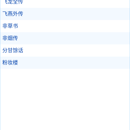
飞龙全传
飞燕外传
非草书
非烟传
分甘馀话
粉妆楼