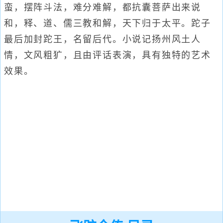
蛮，摆阵斗法，难分难解，都抗囊菩萨出来说
和，释、道、儒三教和解，天下归于太平。跎子
最后加封跎王，名留后代。小说记扬州风土人
情，文风粗犷，且由评话表演，具有独特的艺术
效果。