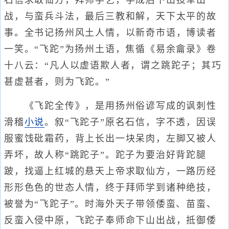
石信求取仙方，拜师学艺，学成后下山投军出
战，与蛮兵斗法，最后三教和解，天下太平的故
事。全书记扬州风土人情，以新奇市语，博读者
一笑。“飞跎”为扬州土语，焦循《易余龠录》卷
十八云：“凡人以虚语欺人者，谓之跳跎子；其巧
甚虚甚者，则为飞跎。”
《飞跎全传》，是用扬州俗谚写成的讽刺性
滑稽
小说
。叙“飞跎子”原名石信，字不透，因误
服蜜饯砒霜药，背上长出一块呆肉，左脚又被人
弄坏，故人称“跳跎子”。跎子为要治好背跎腿
跛，找逼上红城的悬天上帝求取仙方，一路历经
形形色色的世态人情，终于拜师学到诸种绝技，
被誉为“飞跎子”。时海外天子带领倭蛮、苗蛮、
反蛮入侵中原，飞跎子奉师命下山出战，抵御倭