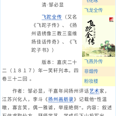
飞花咏
清·邹必显
飞龙全传
飞跎全传
（又名
《飞跎子传》、《扬
州语绣像三教三蛮维
扬佳话传奇》、《飞
跎子书》）
飞燕外传
版本：嘉庆二十
二（１８１７）年一笑轩刋本。四
非烟传
卷三十二回 。
粉妆楼
作者：邹必显，干嘉年间扬州评话
艺术
家，
江苏兴化人，李斗《
扬州画舫录
》记载他“性温
暾，寡言笑，偶一雅谑，举座絶倒”。内容：叙述