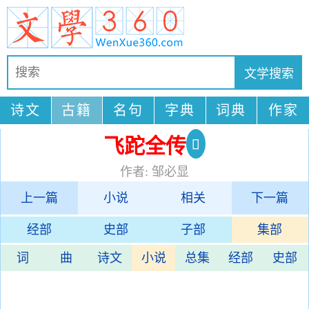
诗文
古籍
名句
字典
词典
作家
飞跎全传
作者: 邹必显
上一篇
小说
相关
下一篇
经部
史部
子部
集部
词
曲
诗文
小说
总集
经部
史部