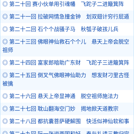
◎ 第二十回 赛小伙单用引魂幡 飞跎子二进簸箕阵
◎ 第二十一回 拉破网情急撞金钟 划双翅计穷行屁遁
◎ 第二十二回 石个个战骚子马 秋瓠子破孩儿兵
◎ 第二十三回 佛眼神仙救石个个儿 悬天上帝会脱空
祖师
◎ 第二十四回 富家郎暗助广东财 飞跎子三进簸箕阵
◎ 第二十五回 倒叉气佛眼神仙助力 想发财刁里古怪
被擒
◎ 第二十六回 悬天上帝显神通 脱空祖师施法力
◎ 第二十七回 耽山翻海空门妙 揭地掀天道教宗
◎ 第二十八回 都抗囊菩萨硬解围 快活似神仙软和事