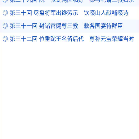
◎ 第二十九回 阮一张说两国和好 秦与礼请三教归宗
◎ 第三十回 尽盘将军出馋劳示 饮啜山人献哺啜诗
◎ 第三十一回 封诸官赐尊三教 款各国宴待群臣
◎ 第三十二回 位重跎王名留后代 尊称元宝荣耀当时