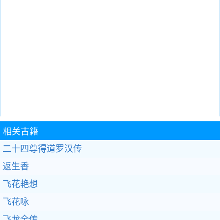
相关古籍
二十四尊得道罗汉传
返生香
飞花艳想
飞花咏
飞龙全传