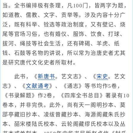
当。全书编排极有条理，凡100门，皆两字为题，
如道教、儒教、文字、贡举等。涉及内容十分广
泛，既有科举、铨选等政治制度，又有壁记、烧
尾等官场习俗，也有婚仪、服饰、饮食、打球、
拔河、绳技等社会生活，还有碑碣、羊虎、纸
钱、石鼓等名物的讲说，所以常为治唐史者尤其
是研究唐代文化史者所取材。
此书，《
新唐书
。艺文志》、《
宋史
。艺文
志》、《
文献通考
》、《通志》等书均作5卷，
《书录解题》作2卷，《四库全书总目》著录有10
卷本，并非完佚。此外，尚有天一阁明抄本、莫
郘亭藏旧抄本、凌绂曾藏抄本、海源阁藏朱氏抄
本、皕宋楼陆氏校本、云轮阁藏缪氏校本以及丛