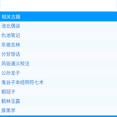
相关古籍
池北偶谈
仇池笔记
东坡志林
分甘馀话
风俗通义校注
公孙龙子
鬼谷子本经阴符七术
鹖冠子
鹤林玉露
厚黑学