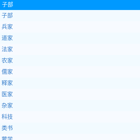
子部
子部
兵家
道家
法家
农家
儒家
释家
医家
杂家
科技
类书
蒙学