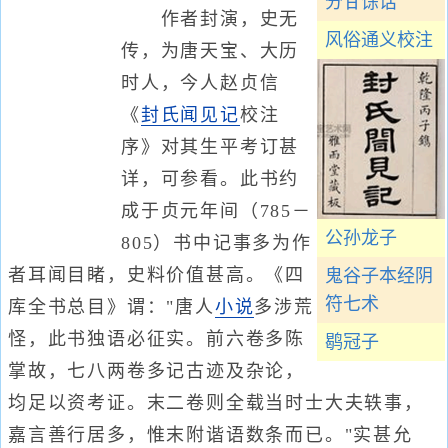
分甘馀话
作者封演，史无
风俗通义校注
传，为唐天宝、大历
时人，今人赵贞信
《
封氏闻见记
校注
序》对其生平考订甚
详，可参看。此书约
成于贞元年间（785－
公孙龙子
805）书中记事多为作
者耳闻目睹，史料价值甚高。《四
鬼谷子本经阴
符七术
库全书总目》谓："唐人
小说
多涉荒
怪，此书独语必征实。前六卷多陈
鹖冠子
掌故，七八两卷多记古迹及杂论，
均足以资考证。末二卷则全载当时士大夫轶事，
嘉言善行居多，惟末附谐语数条而已。"实甚允