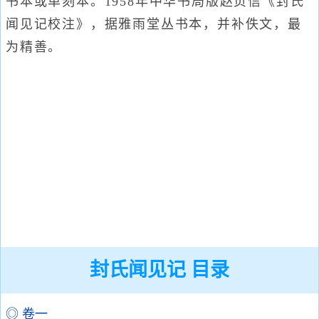
书本或单刻本。1958年中华书局版赵贞信《封氏
闻见记校注》，据雅雨堂丛书本，并补佚文，最
为精善。
封氏闻见记 目录
◎ 卷一