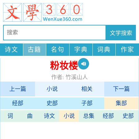
诗文
古籍
名句
字典
词典
作家
粉妆楼
作者: 竹溪山人
上一篇
小说
相关
下一篇
经部
史部
子部
集部
词
曲
诗文
小说
总集
经部
史部