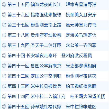
◎ 第三十五回 镇海龙夜闹长江 短命鬼星追野港
◎ 第三十六回 指路强徒来报德 投亲美女且安身
◎ 第三十七回 粉金刚云南上路 瘟元帅塞北传书
◎ 第三十八回 贵州府罗灿投亲 定海关马瑶寄信
◎ 第三十九回 圣天子二信奸臣 众公爷一齐问罪
◎ 第四十回 长安城夜走秦环 登州府激反程佩
◎ 第四十一回 鲁国公拿解来京 米吏部参谋相府
◎ 第四十二回 定国公平空削职 粉金刚星夜逃灾
◎ 第四十三回 米中粒见报操兵 柏玉霜红楼露面
◎ 第四十四回 米中粒二入镇江府 柏玉霜大闹望英搂
◎ 第四十五回 孙翠娥红楼代嫁 米中粒锦帐遭凶