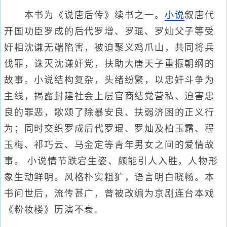
本书为《说唐后传》续书之一。
小说
叙唐代
开国功臣罗成的后代罗增、罗琨、罗灿父子等受
奸相沈谦无端陷害，被迫聚义鸡爪山，共同将兵
伐罪，诛灭沈谦奸党，扶助大唐天子重振朝纲的
故事。小说结构复杂，头绪纷繁，以忠奸斗争为
主线，揭露封建社会上层官商结党营私、迫害忠
良的罪恶，歌颂了除暴安良、扶弱济困的正义行
为；同时交织罗成后代罗琨、罗灿及柏玉霜、程
玉梅、祁巧云、马金定等青年男女之间的爱情故
事。 小说情节跌宕生姿、颇能引人入胜，人物形
象生动鲜明。风格朴实粗犷，语言明白晓畅。本
书问世后，流传甚广，曾被改编为京剧连台本戏
《粉妆楼》历演不衰。