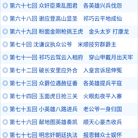
◎ 第六十七回 众奸臣乘乱图君 各英雄兴兵伐怨
◎ 第六十八回 谢应登高山显圣 祁巧云平地成仙
◎ 第六十九回 粉面金刚枪挑王虎 金头太岁 打康龙
◎ 第七十回 沈谦议执众公爷 米顺技穷群爵主
◎ 第七十一回 祁巧云驾云入相府 穿山甲戴月出天牢
◎ 第七十二回 破长安里应外合 入皇宫诉屈伸冤
◎ 第七十三回 众爵位遇赦征番 各英雄提兵平寇
◎ 第七十四回 玉面虎日抢三关 火眼彪夜平入寨
◎ 第七十五回 小英雄八路进兵 老公爷一身归国
◎ 第七十六回 献地图英雄奏凯 顺天心豪杰收兵
◎ 第七十七回 明忠奸朝廷执法 报恩雠众士娱怀