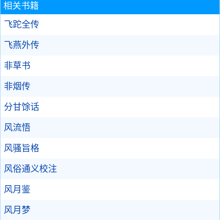
相关书籍
飞跎全传
飞燕外传
非草书
非烟传
分甘馀话
风流悟
风骚旨格
风俗通义校注
风月鉴
风月梦