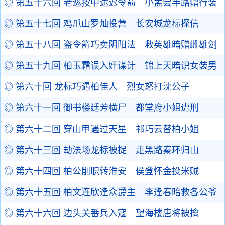
◎ 第五十六回 老巡按中途迟令箭 小孟尝半路赠行装
◎ 第五十七回 鸡爪山罗灿投营 长安城龙标探信
◎ 第五十八回 盗令箭巧卖阴阳法 救英雄暗赠雌雄剑
◎ 第五十九回 柏玉霜误入奸谋计 锦上天暗识女装男
◎ 第六十回 龙标巧遇柏佳人 烈女怒打沈公子
◎ 第六十一回 御书楼廷芳横尸 都堂府小姐遭刑
◎ 第六十二回 穿山甲遇过天星 祁巧云替柏小姐
◎ 第六十三回 劫法场龙标被捉 走黑路秦环归山
◎ 第六十四回 柏公削职转淮安 侯登怀金投米贼
◎ 第六十五回 柏文连欣逢众爵主 李逢春暗救各公爷
◎ 第六十六回 边头关番兵入寇 望海楼唐将被擒