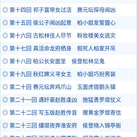
◎ 第十四回 祁子富带女过活 赛元坛探母闻凶
◎ 第十五回 侯公子闻凶起意 柏小姐发誓盟心
◎ 第十六回 古松林佳人尽节 粉妆楼美女逃灾
◎ 第十七回 真活命龙府栖身 假死人柏家开吊
◎ 第十八回 柏公长安面圣 侯登松林见鬼
◎ 第十九回 秋红婢义寻女主 柏小姐巧扮男装
◎ 第二十回 赛元坛奔鸡爪山 玉面虎宿鹅头镇
◎ 第二十一回 遇奸豪赵胜逢凶 施猛勇罗焜仗义
◎ 第二十二回 写玉版赵胜传音 赠黄金罗焜寄信
◎ 第二十三回 纙焜夜奔淮安府 侯登晓入锦亭衙