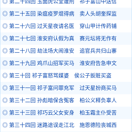
◎ 第二十四回 玉面虎公堂遭刑 祁子富山中送信
◎ 第二十五回 染瘟疫罗焜得病 卖人头胡奎探监
◎ 第二十六回 过天星夜请名医 穿山甲计传药铺
◎ 第二十七回 淮安府认假为真 赛元坛将无作有
◎ 第二十八回 劫法场大闹淮安 追官兵共归山寨
◎ 第二十九回 鸡爪山招军买马 淮安府告急申文
◎ 第三十回 祁子富怒骂媒婆 侯公子扳赃买盗
◎ 第三十一回 祁子富问罪充军 过天星扮商买马
◎ 第三十二回 孙彪暗保含冤客 柏公义释负辜人
◎ 第三十三回 祁巧云父女安身 柏玉霜主仆受苦
◎ 第三十四回 迷路途误走江北 施恩德险丧城西