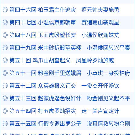
◎ 第四十六回 柏玉霜主仆逃灾 瘟元帅夫妻施勇
◎ 第四十七回 小温侯京都朝审 赛诸葛山寨观星
◎ 第四十八回 玉面虎盼望长安 小温侯欣逢妹丈
◎ 第四十九回 米中砂拆毁望英楼 小温侯回转兴平寨
◎ 第五十回 鸡爪山胡奎起义 凤凰岭罗灿施威
◎ 第五十一回 粉金刚千里送娥眉 小章琪一身投柏府
◎ 第五十二回 众英雄报义订交 一俊杰开怀畅饮
◎ 第五十三回 赵家虎逢色设奸计 粉金刚见义起不平
◎ 第五十四回 打五虎罗灿招灾 走三关卢宣定计
◎ 第五十五回 行假令调出罗公子 说真情救转粉金刚