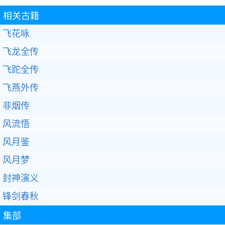
相关古籍
飞花咏
飞龙全传
飞跎全传
飞燕外传
非烟传
风流悟
风月鉴
风月梦
封神演义
锋剑春秋
集部