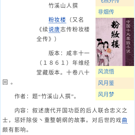
飞燕外传
竹溪山人撰
非烟传
粉妆楼
（又名
《续
说唐
志传粉妆楼
全传》）
版本：咸丰十一
（１８６１）年维经
风流悟
堂藏版本。十卷八十
回 。
风月鉴
风月梦
作者：题“竹溪山人撰”。
内容：叙述唐代开国功臣的后人联合忠义之
士，惩奸除佞丶重整朝纲的故事。对后世的戏
曲
颇有影响。