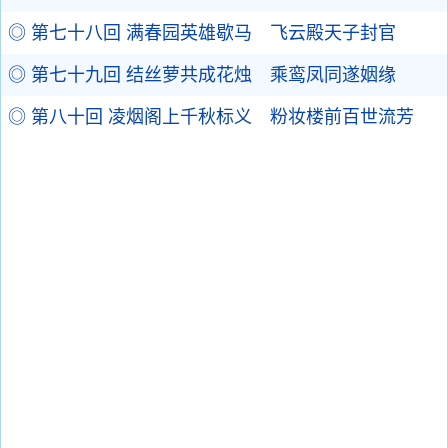
◎ 第七十八回 满春园英雄歇马 飞云殿天子封官
◎ 第七十九回 结丝萝共成花烛 乘鸾凤同遂姻缘
◎ 第八十回 凌烟阁上千秋标义 粉妆楼前百世流芳