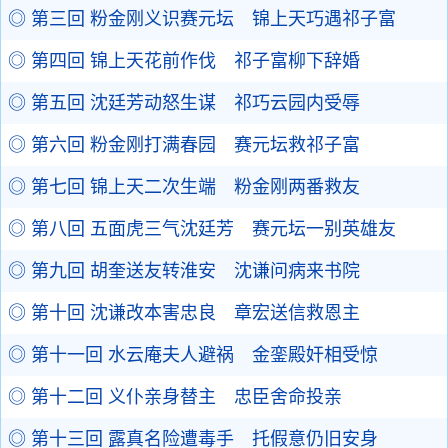
◎ 第三回 粉金刚义识赛元坛 锦上天巧遇祁子富
◎ 第四回 锦上天花前作伐 祁子富柳下辞婚
◎ 第五回 沈廷芳动怒生谋 祁巧云园内受辱
◎ 第六回 粉金刚打满春园 赛元坛救祁子富
◎ 第七回 锦上天二次生端 粉金刚两番救友
◎ 第八回 五面虎三气沈廷芳 赛元坛一别英雄友
◎ 第九回 胡奎送友转淮安 沈谦问病来书院
◎ 第十回 沈谦改本害忠良 章宏送信救恩主
◎ 第十一回 水云庵夫人避祸 金銮殿奸相受惊
◎ 第十二回 义仆亲身替主 忠臣舍命投亲
◎ 第十三回 露真名险遭毒手 托假意仍旧安身