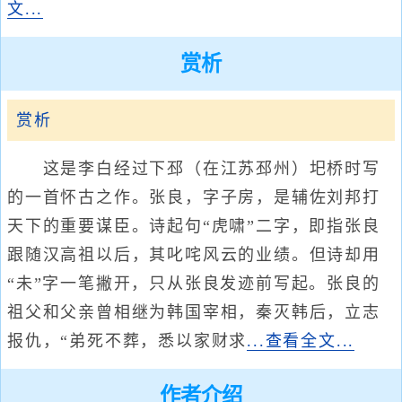
文...
赏析
赏析
这是李白经过下邳（在江苏邳州）圯桥时写
的一首怀古之作。张良，字子房，是辅佐刘邦打
天下的重要谋臣。诗起句“虎啸”二字，即指张良
跟随汉高祖以后，其叱咤风云的业绩。但诗却用
“未”字一笔撇开，只从张良发迹前写起。张良的
祖父和父亲曾相继为韩国宰相，秦灭韩后，立志
报仇，“弟死不葬，悉以家财求
...查看全文...
作者介绍