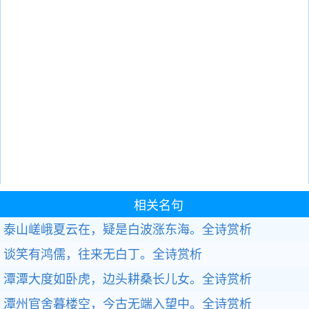
相关名句
泰山嵯峨夏云在，疑是白波涨东海。
全诗赏析
谈笑有鸿儒，往来无白丁。
全诗赏析
潭潭大度如卧虎，边头耕桑长儿女。
全诗赏析
潭州官舍暮楼空，今古无端入望中。
全诗赏析