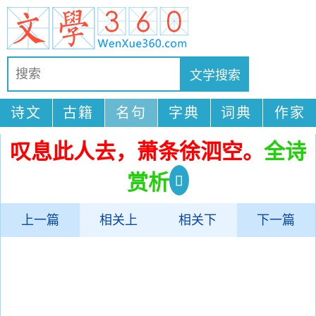
诗文
古籍
名句
字典
词典
作家
叹息此人去，萧条徐泗空。
全诗
赏析
上一篇
相关上
相关下
下一篇