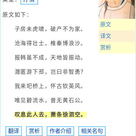
原文如下：
原文
子房未虎啸，破产不为家。
译文
沧海得壮士，椎秦博浪沙。
赏析
报韩虽不成，天地皆振动。
潜匿游下邳，岂曰非智勇？
我来圯桥上，怀古钦英风。
唯见碧流水，曾无黄石公。
叹息此人去，萧条徐泗空。
翻译
赏析
作者介绍
相关名句