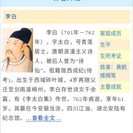
李白
李白（701年－762
家庭成员
年），字太白，号青莲
生平
居士，唐朝浪漫主义诗
生死考证
人，被后人誉为“诗
轶事：黄鹤
仙”。祖籍陇西成纪(待
楼搁笔
考)，出生于西域碎叶城，4岁再随父
主要成就
迁至剑南道绵州。李白存世诗文千余
篇，有《李太白集》传世。762年病逝，享年61
岁。其墓在今安徽当涂，四川江油、湖北安陆有
纪念馆。
...查看全文...