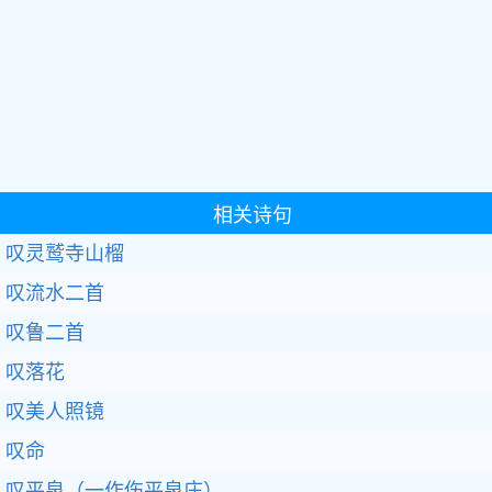
相关诗句
叹灵鹫寺山榴
叹流水二首
叹鲁二首
叹落花
叹美人照镜
叹命
叹平泉（一作伤平泉庄）