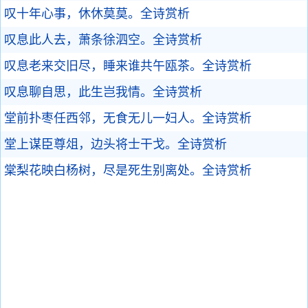
叹十年心事，休休莫莫。
全诗赏析
叹息此人去，萧条徐泗空。
全诗赏析
叹息老来交旧尽，睡来谁共午瓯茶。
全诗赏析
叹息聊自思，此生岂我情。
全诗赏析
堂前扑枣任西邻，无食无儿一妇人。
全诗赏析
堂上谋臣尊俎，边头将士干戈。
全诗赏析
棠梨花映白杨树，尽是死生别离处。
全诗赏析