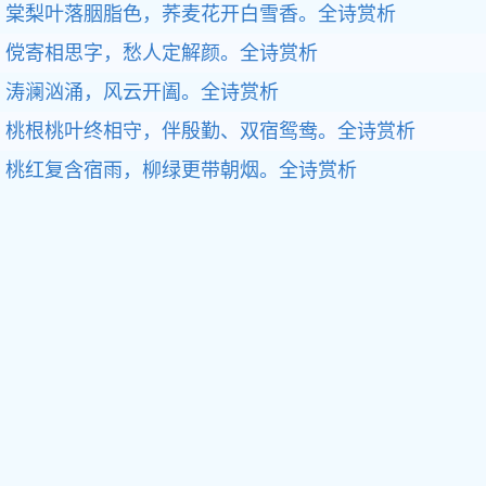
棠梨叶落胭脂色，荞麦花开白雪香。
全诗赏析
傥寄相思字，愁人定解颜。
全诗赏析
涛澜汹涌，风云开阖。
全诗赏析
桃根桃叶终相守，伴殷勤、双宿鸳鸯。
全诗赏析
桃红复含宿雨，柳绿更带朝烟。
全诗赏析