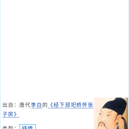
出自：唐代
李白
的
《经下邳圯桥怀张
子房》
类型：
抒情