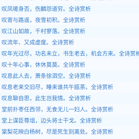
叹凤嗟身否，伤麟怨道穷。
全诗赏析
叹寄与路遥，夜雪初积。
全诗赏析
叹江山如故，千村寥落。
全诗赏析
叹流年、又成虚度。
全诗赏析
叹年光过尽，功名未立，书生老去，机会方来。
全诗赏
叹十年心事，休休莫莫。
全诗赏析
叹息此人去，萧条徐泗空。
全诗赏析
叹息老来交旧尽，睡来谁共午瓯茶。
全诗赏析
叹息聊自思，此生岂我情。
全诗赏析
堂前扑枣任西邻，无食无儿一妇人。
全诗赏析
堂上谋臣尊俎，边头将士干戈。
全诗赏析
棠梨花映白杨树，尽是死生别离处。
全诗赏析