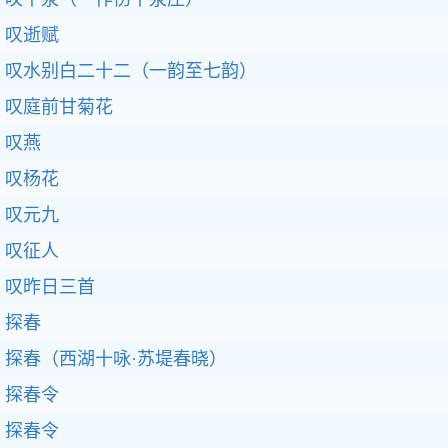
叹逝赋
叹水别白二十二（一韵至七韵）
叹庭前甘菊花
叹燕
叹杨花
叹元九
叹征人
叹昨日三首
探春
探春（西湖十咏·苏堤春晓）
探春令
探春令