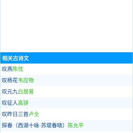
相关古诗文
叹燕
陈忱
叹杨花
韦应物
叹元九
白居易
叹征人
高骈
叹昨日三首
卢仝
探春（西湖十咏·苏堤春晓）
陈允平