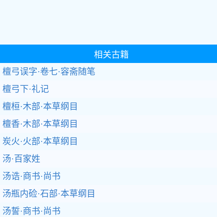
相关古籍
檀弓误字·卷七·容斋随笔
檀弓下·礼记
檀桓·木部·本草纲目
檀香·木部·本草纲目
炭火·火部·本草纲目
汤·百家姓
汤诰·商书·尚书
汤瓶内硷·石部·本草纲目
汤誓·商书·尚书