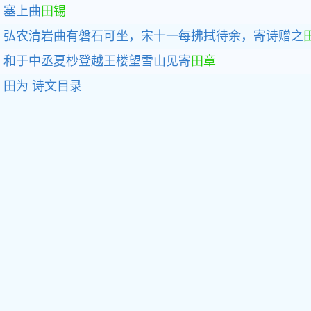
塞上曲
田锡
弘农清岩曲有磐石可坐，宋十一每拂拭待余，寄诗赠之
和于中丞夏杪登越王楼望雪山见寄
田章
田为
诗文目录