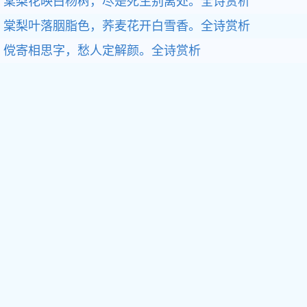
棠梨花映白杨树，尽是死生别离处。全诗赏析
棠梨叶落胭脂色，荞麦花开白雪香。全诗赏析
傥寄相思字，愁人定解颜。全诗赏析