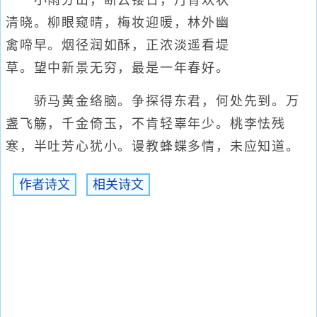
小雨分山，断云镂日，丹青欢状
清晓。柳眼窥晴，梅妆迎暖，林外幽
禽啼早。烟径润如酥，正浓淡遥看堤
草。望中新景无穷，最是一年春好。
骄马黄金络脑。争探得东君，何处先到。万
盏飞觞，千金倚玉，不肯轻辜年少。桃李怯残
寒，半吐芳心犹小。谩教蜂蝶多情，未应知道。
作者诗文
相关诗文