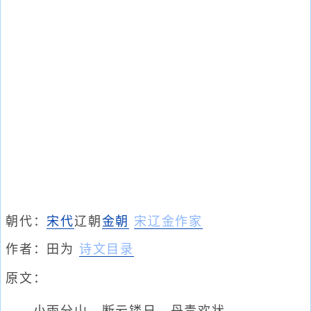
朝代：
宋代
辽朝
金朝
宋辽金作家
作者：
田为
诗文目录
原文：