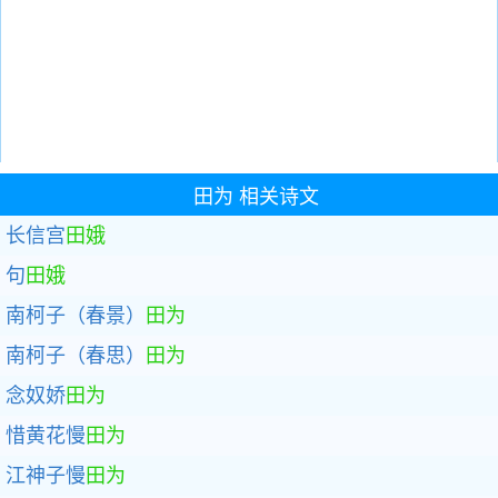
田为
相关诗文
长信宫
田娥
句
田娥
南柯子（春景）
田为
南柯子（春思）
田为
念奴娇
田为
惜黄花慢
田为
江神子慢
田为