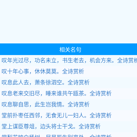
相关名句
叹年光过尽，功名未立，书生老去，机会方来。全诗赏
叹十年心事，休休莫莫。全诗赏析
叹息此人去，萧条徐泗空。全诗赏析
叹息老来交旧尽，睡来谁共午瓯茶。全诗赏析
叹息聊自思，此生岂我情。全诗赏析
堂前扑枣任西邻，无食无儿一妇人。全诗赏析
堂上谋臣尊俎，边头将士干戈。全诗赏析