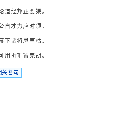
道经邦正要渠。
自才力应时须。
下诸将思草枯。
。
全诗赏析
用折箠笞羌胡。
相关名句