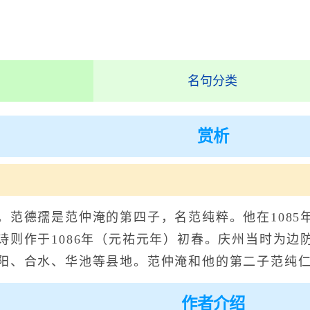
名句分类
赏析
德孺是范仲淹的第四子，名范纯粹。他在1085
诗则作于1086年（元祐元年）初春。庆州当时为边
阳、合水、华池等县地。范仲淹和他的第二子范纯
作者介绍