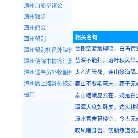
潭州泊船呈诸公
潭州独步
潭州鹤会
相关名句
潭州留别
台榭空蒙烟柳暗，白鸟衔
潭州留别杜员外院长
苔深不能扫，落叶秋风早
潭州使院书情寄江夏贺兰副端
太乙近天都，连山接海隅
潭州送韦员外牧韶州（迢）
潭州席上赠舞柘枝妓
泰山不要欺毫末，颜子无
檀口
泰山嵯峨夏云在，疑是白
潭潭大度如卧虎，边头耕
潭州官舍暮楼空，今古无
叹凤嗟身否，伤麟怨道穷