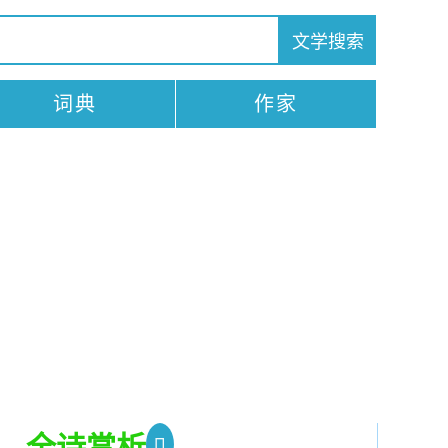
词典
作家
。
全诗赏析