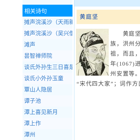
相关诗句
黄庭坚
摊声浣溪沙（天雨新晴，孙使君宴客双石堂，
摊声浣溪沙（吴兴僧舍竹下与王明之饮）
黄庭坚 （
族，洪州
滩声
祖，而且
昙智禅师院
年(106
谈氏外孙生三日喜是男偶吟成篇兼戏呈梦得
州安置等
谈氏小外孙玉童
“宋代四大家”；词作
覃山人隐居
谭子池
潭上喜见新月
潭上作
潭州