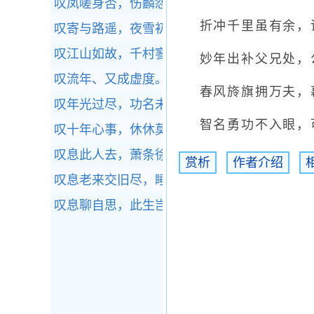
叹凤嗟身否，伤麟怨道穷。
全诗赏析
折冲千里虽有余，论
叹寄与路遥，夜雪初积。
全诗赏析
叹江山如故，千村寥落。
全诗赏析
妙年出补父兄处，公
叹流年、又成虚度。
全诗赏析
春风旍旗拥万夫，幕
叹年光过尽，功名未立，书生老去，机会方来
智名勇功不入眼，可
叹十年心事，休休莫莫。
全诗赏析
叹息此人去，萧条徐泗空。
全诗赏析
赏析
作者介绍
叹息老来交旧尽，睡来谁共午瓯茶。
全诗赏析
叹息聊自思，此生岂我情。
全诗赏析