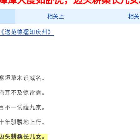
相关上
相关
《送范德孺知庆州》
垣草木识威名。
耳不及惊雷霆。
不一试薶九京。
年骐驎地上行。
边头耕桑长儿女。