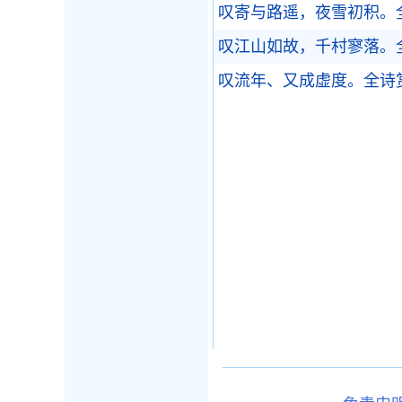
叹寄与路遥，夜雪初积。
叹江山如故，千村寥落。
叹流年、又成虚度。
全诗