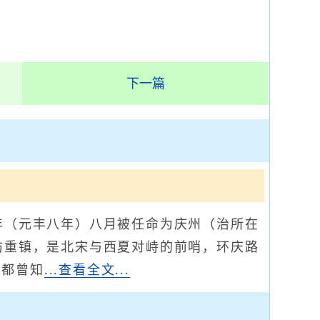
下一篇
年（元丰八年）八月被任命为庆州（治所在
防重镇，是北宋与西夏对峙的前哨，环庆路
仁都曾知
...查看全文...