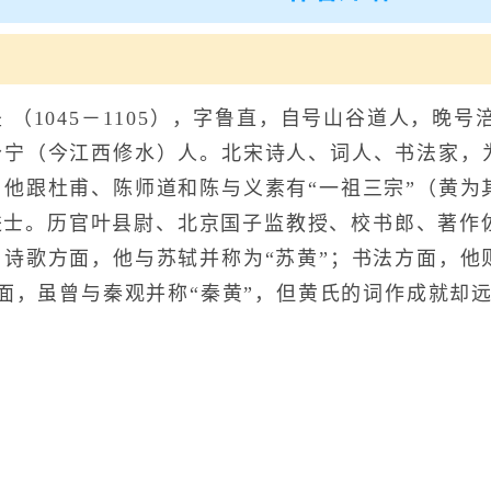
遣官奴试小龙茶）
1045－1105），字鲁直，自号山谷道人，晚号
分宁（今江西修水）人。北宋诗人、词人、书法家，
，他跟杜甫、陈师道和陈与义素有“一祖三宗”（黄为
7)进士。历官叶县尉、北京国子监教授、校书郎、著
。诗歌方面，他与苏轼并称为“苏黄”；书法方面，他
方面，虽曾与秦观并称“秦黄”，但黄氏的词作成就却