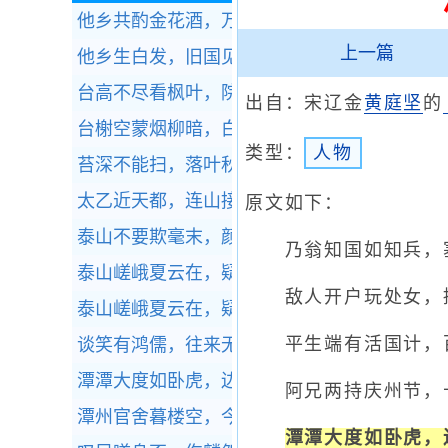
他乡共酌金花酒，万里同悲鸿雁天。
全诗赏析
上一篇
他乡生白发，旧国见青山。
全诗赏析
台高不尽看枫叶，院净何须坐菊花。
全诗赏析
出自：宋辽金
黄庭坚
的
台榭空蒙烟柳暗，白鸟衔鱼欲舞。
全诗赏析
类型：
人物
苔深不能扫，落叶秋风早。
全诗赏析
太乙近天都，连山接海隅。
全诗赏析
原文如下：
泰山不要欺毫末，颜子无心羡老彭。
全诗赏析
乃翁知国如知兵，塞
泰山嵯峨夏云在，疑是白波涨东海。
全诗赏析
敌人开户玩处女，掩
泰山嵯峨夏云在，疑是白波涨东海。
全诗赏析
平生端有活国计，百
谈笑有鸿儒，往来无白丁。
全诗赏析
潭潭大度如卧虎，边头耕桑长儿女。
全诗赏析
阿兄两持庆州节，十
潭州官舍暮楼空，今古无端入望中。
全诗赏析
潭潭大度如卧虎，