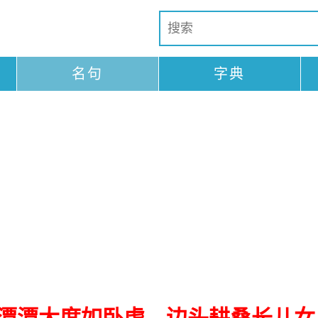
名句
字典
潭潭大度如卧虎，边头耕桑长儿女