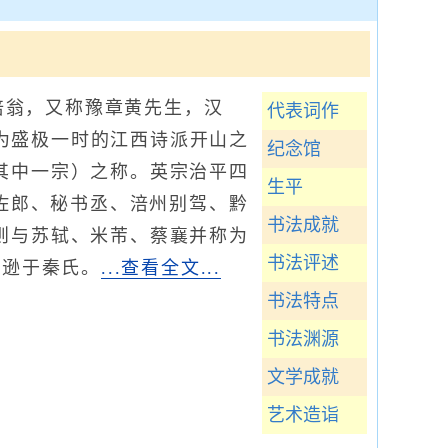
涪翁，又称豫章黄先生，汉
代表词作
为盛极一时的江西诗派开山之
纪念馆
其中一宗）之称。英宗治平四
生平
作佐郎、秘书丞、涪州别驾、黔
书法成就
则与苏轼、米芾、蔡襄并称为
书法评述
远逊于秦氏。
...查看全文...
书法特点
书法渊源
文学成就
艺术造诣