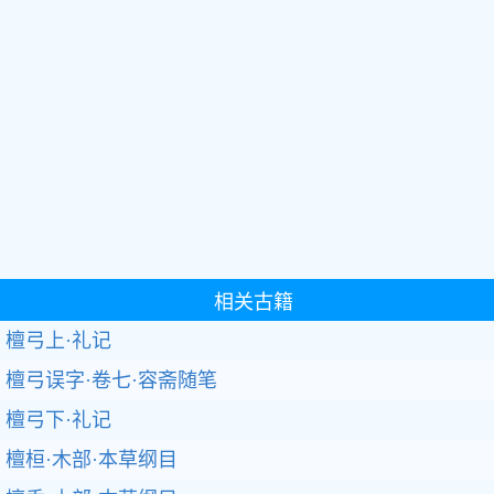
相关古籍
檀弓上·礼记
檀弓误字·卷七·容斋随笔
檀弓下·礼记
檀桓·木部·本草纲目