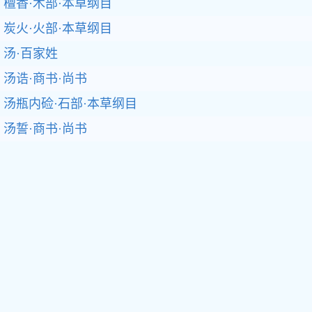
檀香·木部·本草纲目
炭火·火部·本草纲目
汤·百家姓
汤诰·商书·尚书
汤瓶内硷·石部·本草纲目
汤誓·商书·尚书