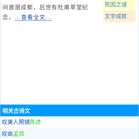
死因之谜
间曾居成都，后世有杜甫草堂纪
文学成就
念。
...查看全文...
相关古诗文
叹美人照镜
陈述
叹命
孟郊