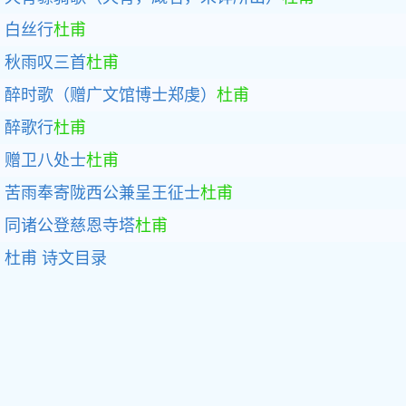
白丝行
杜甫
秋雨叹三首
杜甫
醉时歌（赠广文馆博士郑虔）
杜甫
醉歌行
杜甫
赠卫八处士
杜甫
苦雨奉寄陇西公兼呈王征士
杜甫
同诸公登慈恩寺塔
杜甫
杜甫
诗文目录