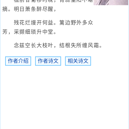
檐前甘菊移时晚，青蕊重阳不堪
摘。明日萧条醉尽醒，
残花烂熳开何益。篱边野外多众
芳，采撷细琐升中堂。
念兹空长大枝叶，结根失所缠风霜。
作者介绍
作者诗文
相关诗文