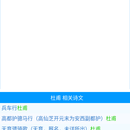
杜甫
相关诗文
兵车行
杜甫
高都护骢马行（高仙芝开元末为安西副都护）
杜甫
天育骠骑歌（天育，厩名，未详所出）
杜甫