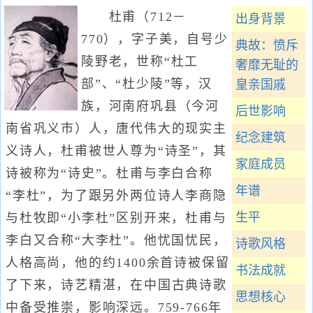
杜甫（712－
出身背景
770），字子美，自号少
典故：愤斥
陵野老，世称“杜工
奢靡无耻的
部”、“杜少陵”等，汉
皇亲国戚
族，河南府巩县（今河
后世影响
南省巩义市）人，唐代伟大的现实主
纪念建筑
义诗人，杜甫被世人尊为“诗圣”，其
家庭成员
诗被称为“诗史”。杜甫与李白合称
年谱
“李杜”，为了跟另外两位诗人李商隐
生平
与杜牧即“小李杜”区别开来，杜甫与
李白又合称“大李杜”。他忧国忧民，
诗歌风格
人格高尚，他的约1400余首诗被保留
书法成就
了下来，诗艺精湛，在中国古典诗歌
思想核心
中备受推崇，影响深远。759-766年