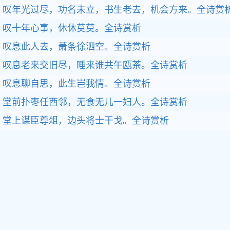
叹年光过尽，功名未立，书生老去，机会方来。全诗赏
叹十年心事，休休莫莫。全诗赏析
叹息此人去，萧条徐泗空。全诗赏析
叹息老来交旧尽，睡来谁共午瓯茶。全诗赏析
叹息聊自思，此生岂我情。全诗赏析
堂前扑枣任西邻，无食无儿一妇人。全诗赏析
堂上谋臣尊俎，边头将士干戈。全诗赏析