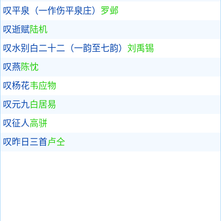
叹平泉（一作伤平泉庄）
罗邺
叹逝赋
陆机
叹水别白二十二（一韵至七韵）
刘禹锡
叹燕
陈忱
叹杨花
韦应物
叹元九
白居易
叹征人
高骈
叹昨日三首
卢仝