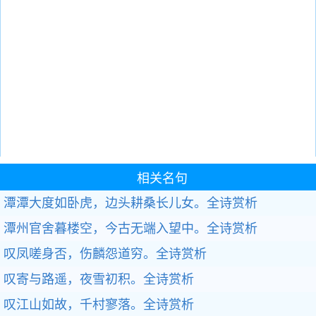
相关名句
潭潭大度如卧虎，边头耕桑长儿女。
全诗赏析
潭州官舍暮楼空，今古无端入望中。
全诗赏析
叹凤嗟身否，伤麟怨道穷。
全诗赏析
叹寄与路遥，夜雪初积。
全诗赏析
叹江山如故，千村寥落。
全诗赏析