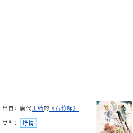
出自：唐代
王绩
的
《石竹咏》
类型：
抒情