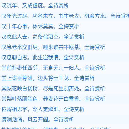
叹流年、又成虚度。
全诗赏析
叹年光过尽，功名未立，书生老去，机会方来。
全诗赏
叹十年心事，休休莫莫。
全诗赏析
叹息此人去，萧条徐泗空。
全诗赏析
叹息老来交旧尽，睡来谁共午瓯茶。
全诗赏析
叹息聊自思，此生岂我情。
全诗赏析
堂前扑枣任西邻，无食无儿一妇人。
全诗赏析
堂上谋臣尊俎，边头将士干戈。
全诗赏析
棠梨花映白杨树，尽是死生别离处。
全诗赏析
棠梨叶落胭脂色，荞麦花开白雪香。
全诗赏析
傥寄相思字，愁人定解颜。
全诗赏析
涛澜汹涌，风云开阖。
全诗赏析