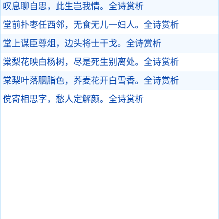
叹息聊自思，此生岂我情。
全诗赏析
堂前扑枣任西邻，无食无儿一妇人。
全诗赏析
堂上谋臣尊俎，边头将士干戈。
全诗赏析
棠梨花映白杨树，尽是死生别离处。
全诗赏析
棠梨叶落胭脂色，荞麦花开白雪香。
全诗赏析
傥寄相思字，愁人定解颜。
全诗赏析