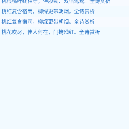
桃根桃叶终相守，伴殷勤、双宿鸳鸯。
全诗赏析
桃红复含宿雨，柳绿更带朝烟。
全诗赏析
桃红复含宿雨，柳绿更带朝烟。
全诗赏析
桃花吹尽，佳人何在，门掩残红。
全诗赏析