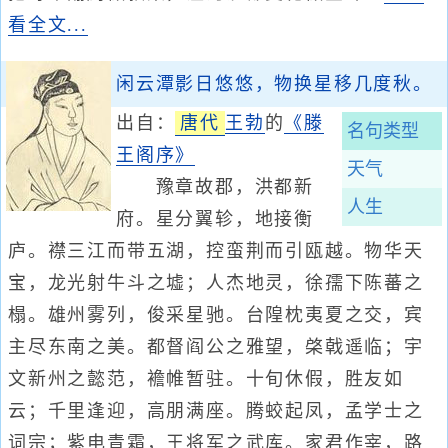
看全文...
闲云潭影日悠悠，物换星移几度秋。
出自：
唐代
王勃
的
《滕
名句类型
王阁序》
天气
豫章故郡，洪都新
人生
府。星分翼轸，地接衡
庐。襟三江而带五湖，控蛮荆而引瓯越。物华天
宝，龙光射牛斗之墟；人杰地灵，徐孺下陈蕃之
榻。雄州雾列，俊采星驰。台隍枕夷夏之交，宾
主尽东南之美。都督阎公之雅望，棨戟遥临；宇
文新州之懿范，襜帷暂驻。十旬休假，胜友如
云；千里逢迎，高朋满座。腾蛟起凤，孟学士之
词宗；紫电青霜，王将军之武库。家君作宰，路