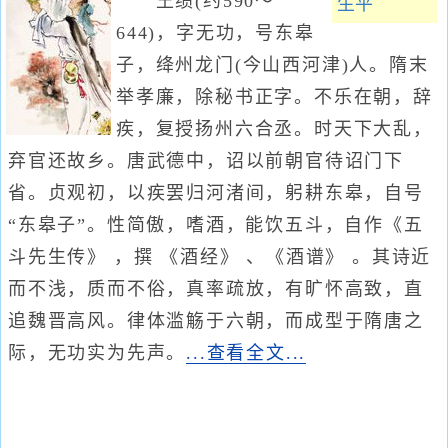
王绩(约590～
生平
644)，字无功，号东皋
子，绛州龙门(今山西河津)人。隋末
举孝廉，除秘书正字。不乐在朝，辞
疾，复授扬州六合丞。时天下大乱，
弃官还故乡。唐武德中，诏以前朝官待诏门下
省。贞观初，以疾罢归河渚间，躬耕东皋，自号
“东皋子”。性简傲，嗜酒，能饮五斗，自作《五
斗先生传》 ，撰 《酒经》 、《酒谱》 。其诗近
而不浅，质而不俗，真率疏放，有旷怀高致，直
追魏晋高风。律体滥觞于六朝，而成型于隋唐之
际，无功实为先声。
...查看全文...