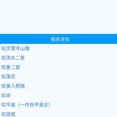
相关诗句
叹灵鹫寺山榴
叹流水二首
叹鲁二首
叹落花
叹美人照镜
叹命
叹平泉（一作伤平泉庄）
叹逝赋