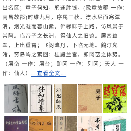
出名区；童子何知，躬逢胜饯。(豫章故郡 一作：
南昌故郡)时维九月，序属三秋。潦水尽而寒潭
清，烟光凝而暮山紫。俨骖騑于上路，访风景于
崇阿。临帝子之长洲，得仙人之旧馆。层峦耸
翠，上出重霄；飞阁流丹，下临无地。鹤汀凫
渚，穷岛屿之萦回；桂殿兰宫，即冈峦之体势。
（层峦 一作：层台；即冈 一作：列冈；天人 一
作：仙人）
...查看全文...