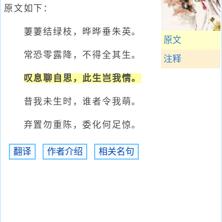
原文如下：
萋萋结绿枝，晔晔垂朱英。
原文
常恐零露降，不得全其生。
注释
叹息聊自思，此生岂我情。
昔我未生时，谁者令我萌。
弃置勿重陈，委化何足惊。
翻译
作者介绍
相关名句