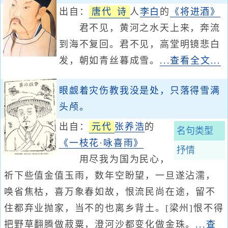
出自：
唐代
诗
人
李白
的
《将进酒》
君不见，黄河之水天上来，奔流
到海不复回。君不见，高堂明镜悲白
发，朝如青丝暮成雪。
...查看全文...
眼觑着灾伤教我没是处，只落得雪满
头颅。
出自：
元代
张养浩
的
名句类型
《一枝花·咏喜雨》
抒情
用尽我为国为民心，
祈下些值金值玉雨，数年空盼望，一旦遂沾濡，
唤省焦枯，喜万象春如故，恨流民尚在途，留不
住都弃业抛家，当不的也离乡背土。[梁州]恨不得
把野草翻腾做菽粟，澄河沙都变化做金珠。
...查