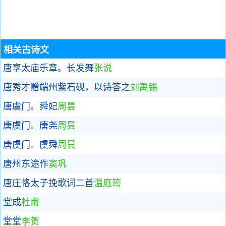
相关古诗文
唐享太庙乐章。长发舞
张说
唐秀才赠端州紫石砚，以诗答之
刘禹锡
唐虞门。舜妃
周昙
唐虞门。唐尧
周昙
唐虞门。虞舜
周昙
唐州东途作
窦巩
唐庄恪太子挽歌词二首
温庭筠
堂成
杜甫
堂堂
李贺