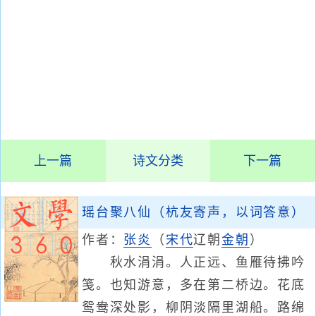
上一篇
诗文分类
下一篇
瑶台聚八仙（杭友寄声，以词答意）
作者：
张炎
（
宋代
辽朝
金朝
）
秋水涓涓。人正远、鱼雁待拂吟
笺。也知游意，多在第二桥边。花底
鸳鸯深处影，柳阴淡隔里湖船。路绵