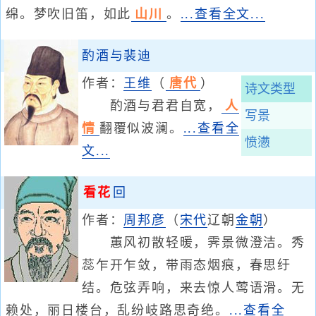
绵。梦吹旧笛，如此
山川
。
...查看全文...
酌酒与裴迪
作者：
王维
（
唐代
）
诗文类型
酌酒与君君自宽，
人
写景
情
翻覆似波澜。
...查看全
愤懑
文...
看花
回
作者：
周邦彦
（
宋代
辽朝
金朝
）
蕙风初散轻暖，霁景微澄洁。秀
蕊乍开乍敛，带雨态烟痕，春思纡
结。危弦弄响，来去惊人莺语滑。无
赖处，丽日楼台，乱纷岐路思奇绝。
...查看全