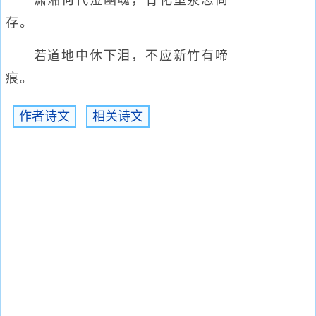
潇湘何代泣幽魂，骨化重泉志尚
存。
若道地中休下泪，不应新竹有啼
痕。
作者诗文
相关诗文