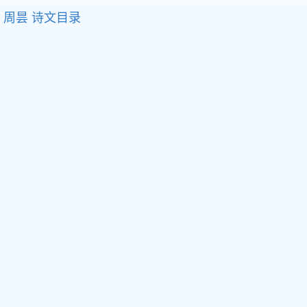
周昙
诗文目录