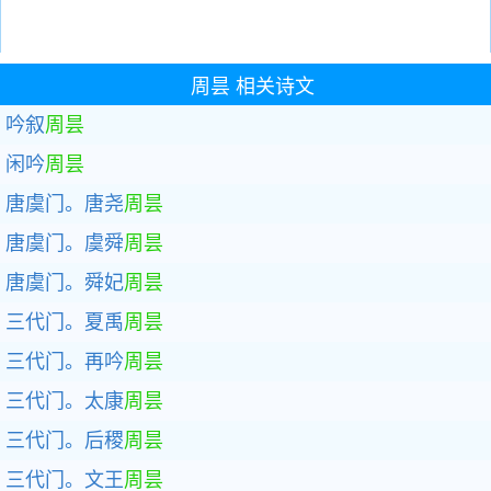
周昙
相关诗文
吟叙
周昙
闲吟
周昙
唐虞门。唐尧
周昙
唐虞门。虞舜
周昙
唐虞门。舜妃
周昙
三代门。夏禹
周昙
三代门。再吟
周昙
三代门。太康
周昙
三代门。后稷
周昙
三代门。文王
周昙