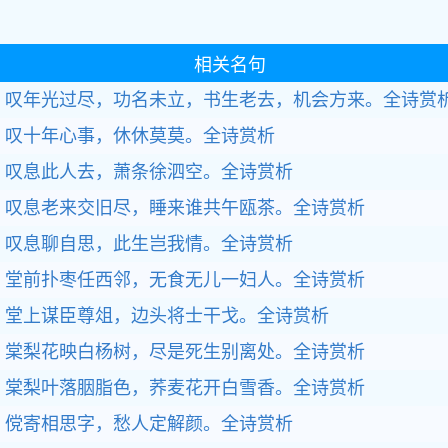
相关名句
叹年光过尽，功名未立，书生老去，机会方来。全诗赏
叹十年心事，休休莫莫。全诗赏析
叹息此人去，萧条徐泗空。全诗赏析
叹息老来交旧尽，睡来谁共午瓯茶。全诗赏析
叹息聊自思，此生岂我情。全诗赏析
堂前扑枣任西邻，无食无儿一妇人。全诗赏析
堂上谋臣尊俎，边头将士干戈。全诗赏析
棠梨花映白杨树，尽是死生别离处。全诗赏析
棠梨叶落胭脂色，荞麦花开白雪香。全诗赏析
傥寄相思字，愁人定解颜。全诗赏析