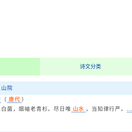
诗文分类
人山院
祜
（
唐代
）
菌，烟岫老青杉。尽日唯
山水
，当知律行严。
.