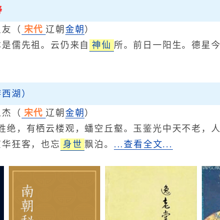
寿
良友
（
宋代
辽朝
金朝
）
儒先祖。云仍来自
神仙
所。前日一阳生。德星
游西湖）
人杰
（
宋代
辽朝
金朝
）
胜绝，有栖云楼观，蟠空丘壑。玉鉴光中天不老，
京华狂客，也忘
身世
飘泊。
...查看全文...