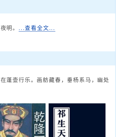
今夜明。
...查看全文...
人在蓬壶行乐。画舫藏春，垂杨系马，幽处