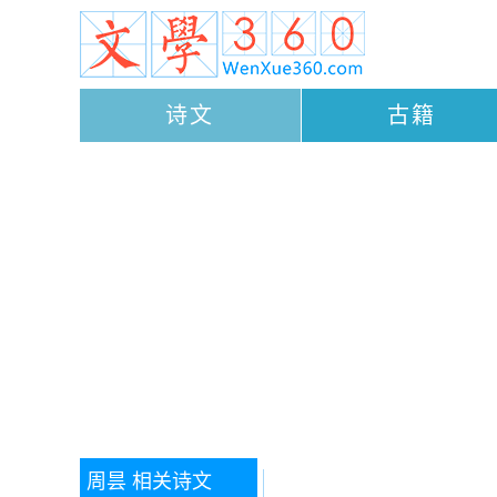
诗文
古籍
周昙
相关诗文