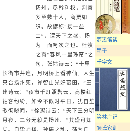
扬州，尽斡利权，判官
多至数十人，商贾如
织。故谚称“扬一益
二”，谓天下之盛，扬
梦溪笔谈
为一而蜀次之也。杜牧
墨子
之有“春风十里珠帘”之
千字文
句，张祜诗云：“十里
长街市井连，月明桥上看神仙。人生
只合扬州死，禅智山光好墓田。”王
建诗云：“夜市千灯照碧云，高楼红
袖客纷纷。如今不似时平日，犹自笙
歌彻晓闻。”徐凝诗云：“天下三分明
笑林广记
月夜，二分无赖是扬州。”其盛可知
颜氏家训
矣。自毕师铎、孙儒之乱，荡为丘