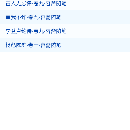
古人无忌讳·卷九·容斋随笔
宰我不诈·卷九·容斋随笔
李益卢纶诗·卷九·容斋随笔
杨彪陈群·卷十·容斋随笔