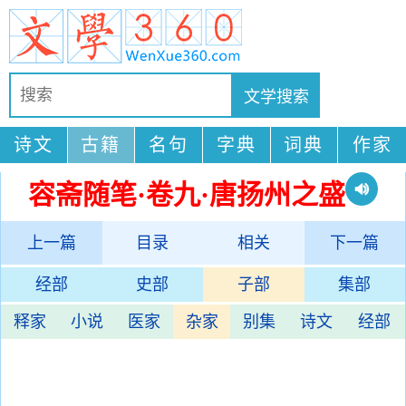
诗文
古籍
名句
字典
词典
作家
容斋随笔·卷九·唐扬州之盛
上一篇
目录
相关
下一篇
经部
史部
子部
集部
释家
小说
医家
杂家
别集
诗文
经部