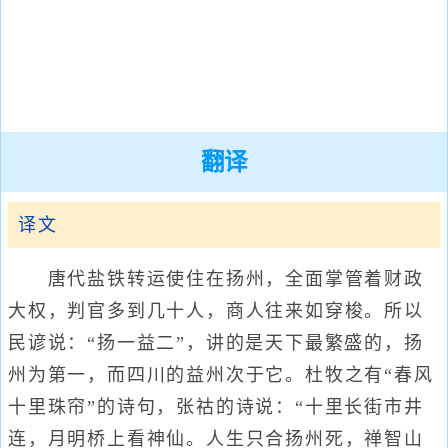
翻译
译文
唐代盐铁转运使住在扬州，全面掌管着财政
大权，判官多到几十人，商人往来如穿梭。所以
民谚说：“扬一益二”，讲的是天下最繁盛的，扬
州为第一，而四川的益州次于它。杜牧之有“春风
十里珠帘”的诗句，张祜的诗说：“十里长街市井
连，月明桥上看神仙。人生只合扬州死，禅智山