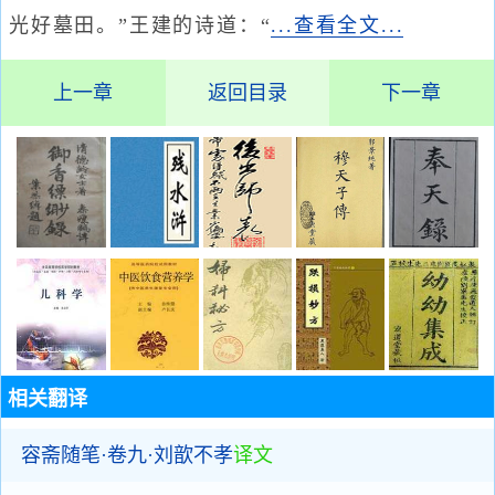
光好墓田。”王建的诗道：“
...查看全文...
上一章
返回目录
下一章
相关翻译
容斋随笔·卷九·刘歆不孝
译文