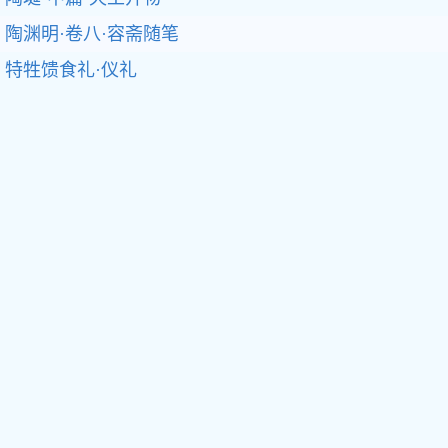
陶渊明·卷八·容斋随笔
特牲馈食礼·仪礼