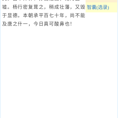
墟。杨行密复茸之，稍成壮藩，又毁
智囊(选录)
于显德。本朝承平百七十年，尚不能
及唐之什一，今日真可酸鼻也！