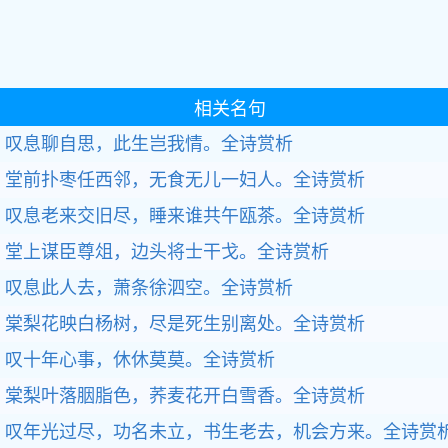
相关名句
叹息聊自思，此生岂我情。
全诗赏析
堂前扑枣任西邻，无食无儿一妇人。
全诗赏析
叹息老来交旧尽，睡来谁共午瓯茶。
全诗赏析
堂上谋臣尊俎，边头将士干戈。
全诗赏析
叹息此人去，萧条徐泗空。
全诗赏析
棠梨花映白杨树，尽是死生别离处。
全诗赏析
叹十年心事，休休莫莫。
全诗赏析
棠梨叶落胭脂色，荞麦花开白雪香。
全诗赏析
叹年光过尽，功名未立，书生老去，机会方来。
全诗赏