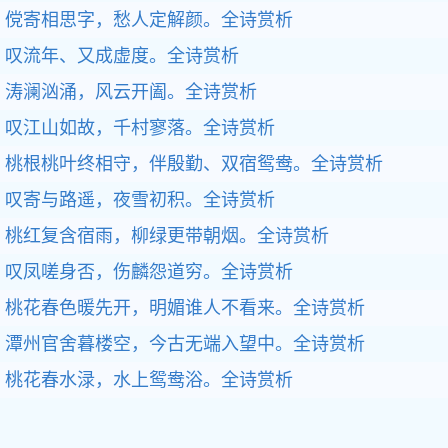
傥寄相思字，愁人定解颜。
全诗赏析
叹流年、又成虚度。
全诗赏析
涛澜汹涌，风云开阖。
全诗赏析
叹江山如故，千村寥落。
全诗赏析
桃根桃叶终相守，伴殷勤、双宿鸳鸯。
全诗赏析
叹寄与路遥，夜雪初积。
全诗赏析
桃红复含宿雨，柳绿更带朝烟。
全诗赏析
叹凤嗟身否，伤麟怨道穷。
全诗赏析
桃花春色暖先开，明媚谁人不看来。
全诗赏析
潭州官舍暮楼空，今古无端入望中。
全诗赏析
桃花春水渌，水上鸳鸯浴。
全诗赏析