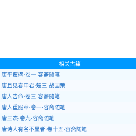
相关古籍
唐平蛮碑·卷一·容斋随笔
唐且见春申君·楚三·战国策
唐人告命·卷三·容斋随笔
唐人重服章·卷一·容斋随笔
唐三杰·卷九·容斋随笔
唐诗人有名不显者·卷十五·容斋随笔