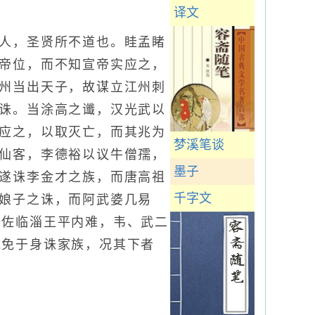
译文
人，圣贤所不道也。眭孟睹
帝位，而不知宣帝实应之，
州当出天子，故谋立江州刺
诛。当涂高之谶，汉光武以
应之，以取灭亡，而其兆为
梦溪笔谈
仙客，李德裕以议牛僧孺，
墨子
遂诛李金才之族，而唐高祖
千字文
娘子之诛，而阿武婆几易
求佐临淄王平内难，韦、武二
能免于身诛家族，况其下者