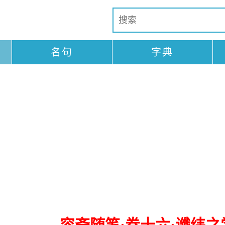
名句
字典
容斋随笔·卷十六·谶纬之