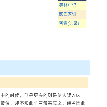
笑林广记
颜氏家训
智囊(选录)
中的时候，但是更多的则是使人误入岐
让帝位，却不知此举宣帝实应之，硅孟因此