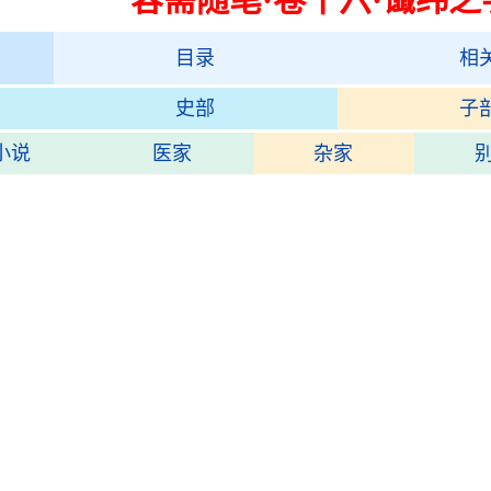
目录
相
史部
子
小说
医家
杂家