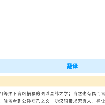
翻译
等预卜言凶祸福的图谶星纬之学；当然也有偶而言
。眭孟看到公孙病己之文，劝汉昭帝求索贤人，禅