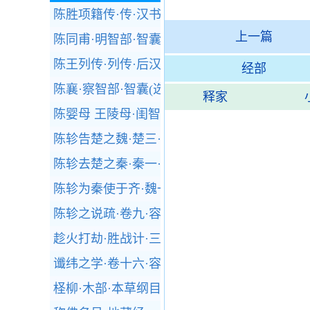
陈胜项籍传·传·汉书
上一篇
陈同甫·明智部·智囊(选录)
陈王列传·列传·后汉书
经部
陈襄·察智部·智囊(选录)
释家
陈婴母 王陵母·闺智部·智囊(选录)
陈轸告楚之魏·楚三·战国策
陈轸去楚之秦·秦一·战国策
陈轸为秦使于齐·魏一·战国策
陈轸之说疏·卷九·容斋随笔
趁火打劫·胜战计·三十六计
谶纬之学·卷十六·容斋随笔
柽柳·木部·本草纲目