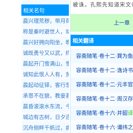
被诛。孔熙先知道宋文
相关名句
晨兴理荒秽，带月荷锄归。
全诗赏析
上一章
称是秦时避世人，劝酒相欢不知老。
全诗赏析
相关翻译
晨兴好拥向阳坐，晚出宜披踏雪行。
全诗赏析
诚既勇兮又以武，终刚强兮不可凌。
全诗赏析
容斋随笔·卷十二·巽为鱼
晨起开门雪满山，雪睛云淡日光寒。
全诗赏析
容斋随笔·卷十二·逸诗书
诚知此恨人人有，贫贱夫妻百事哀。
全诗赏析
容斋随笔·卷十二·元丰
晨起动征铎，客行悲故乡。
全诗赏析
承恩不在貌，教妾若为容。
全诗赏析
容斋随笔·卷十二·周汉
晨昏滚滚水东流，今古悠悠日西坠。
全诗赏析
容斋随笔·卷十六·并韶
译
城边有古树，日夕连秋声。
全诗赏析
容斋随笔·卷十六·谶纬
沉舟侧畔千帆过，病树前头万木春。
全诗赏析