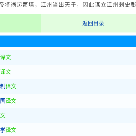
帝将祸起萧墙，江州当出天子，因此谋立江州刺史
返回目录
译文
译文
官制
译文
存国
译文
文
之学
译文