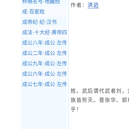
称佛名号·地藏经
作者：
洪迈
成·百家姓
成帝纪·纪·汉书
成法·十大经·黄帝四经
成公八年·成公·左传
成公二年·成公·左传
成公九年·成公·左传
成公六年·成公·左传
成公七年·成公·左传
姓。武后谓代武者刘，
族皆殄灭。晋张华、郭
乎！