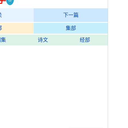
关
下一篇
部
集部
别集
诗文
经部