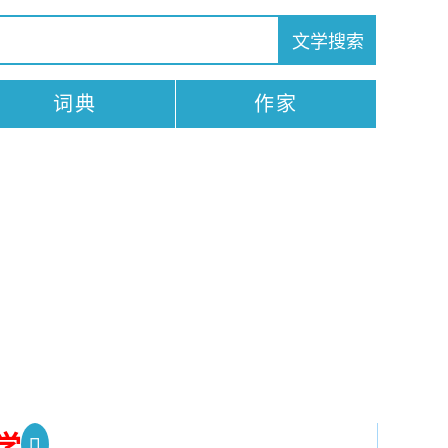
词典
作家
学