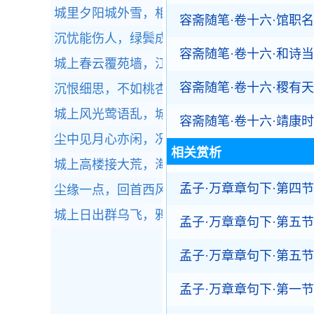
城里夕阳城外雪，相将十里异阴晴。
全诗赏析
容斋随笔·卷十六·馆职
沉忧能伤人，绿鬓成霜蓬。
全诗赏析
容斋随笔·卷十六·和诗
城上春云覆苑墙，江亭晚色静年芳。
全诗赏析
容斋随笔·卷十六·稷有
沉恨细思，不如桃杏，犹解嫁东风。
全诗赏析
城上风光莺语乱，城下烟波春拍岸。
全诗赏析
容斋随笔·卷十六·靖康
尘中见月心亦闲，况是清秋仙府间。
全诗赏析
相关赏析
城上高楼接大荒，海天愁思正茫茫。
全诗赏析
孟子·万章章句下·第四节
尘缘一点，回首西风又陈迹。
全诗赏析
城上日出群乌飞，鸦鸦争赴朝阳枝。
全诗赏析
孟子·万章章句下·第五节
孟子·万章章句下·第五节
孟子·万章章句下·第一节