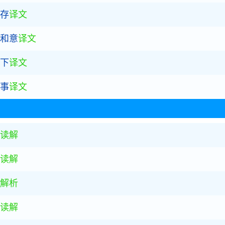
名存
译文
当和意
译文
天下
译文
时事
译文
读解
读解
解析
读解