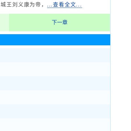
彭城王刘义康为帝，
...查看全文...
下一章