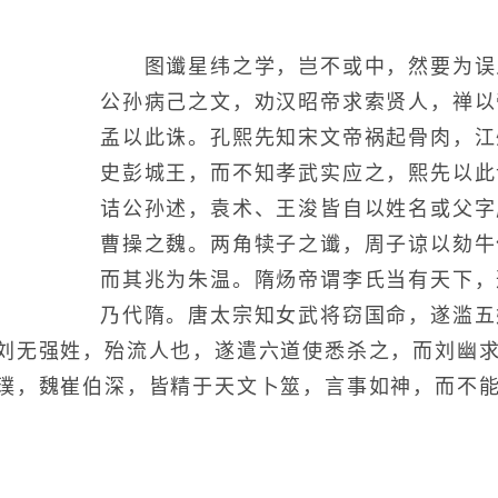
图谶星纬之学，岂不或中，然要为误
公孙病己之文，劝汉昭帝求索贤人，禅以
孟以此诛。孔熙先知宋文帝祸起骨肉，江
史彭城王，而不知孝武实应之，熙先以此
诘公孙述，袁术、王浚皆自以姓名或父字
曹操之魏。两角犊子之谶，周子谅以劾牛
而其兆为朱温。隋炀帝谓李氏当有天下，
乃代隋。唐太宗知女武将窃国命，遂滥五
刘无强姓，殆流人也，遂遣六道使悉杀之，而刘幽
璞，魏崔伯深，皆精于天文卜筮，言事如神，而不