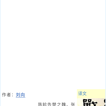
译文
作者：
刘向
陈轸告楚之魏，张