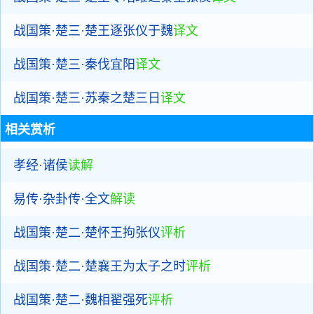
战国策·楚三·楚王逐张仪于魏
译文
战国策·楚三·秦伐宜阳
译文
战国策·楚三·苏秦之楚三日
译文
相关赏析
孝经·诸侯
读解
易传·杂卦传·全文
解读
战国策·楚二·楚怀王拘张仪
评析
战国策·楚二·楚襄王为太子之时
评析
战国策·楚二·魏相翟强死
评析