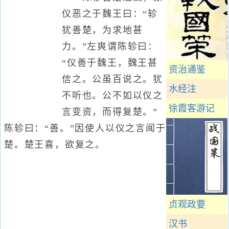
仪恶之于魏王曰：“轸
犹善楚，为求地甚
力。”左爽谓陈轸曰：
“仪善于魏王，魏王甚
资治通鉴
信之。公虽百说之。犹
水经注
不听也。公不如以仪之
徐霞客游记
言变资，而得复楚。”
陈轸曰：“善。”因使人以仪之言闻于
楚。楚王喜，欲复之。
贞观政要
汉书