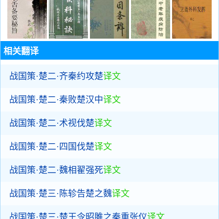
相关翻译
战国策·楚二·齐秦约攻楚
译文
战国策·楚二·秦败楚汉中
译文
战国策·楚二·术视伐楚
译文
战国策·楚二·四国伐楚
译文
战国策·楚二·魏相翟强死
译文
战国策·楚三·陈轸告楚之魏
译文
战国策·楚三·楚王令昭雎之秦重张仪
译文