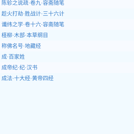
陈轸之说疏·卷九·容斋随笔
趁火打劫·胜战计·三十六计
谶纬之学·卷十六·容斋随笔
柽柳·木部·本草纲目
称佛名号·地藏经
成·百家姓
成帝纪·纪·汉书
成法·十大经·黄帝四经