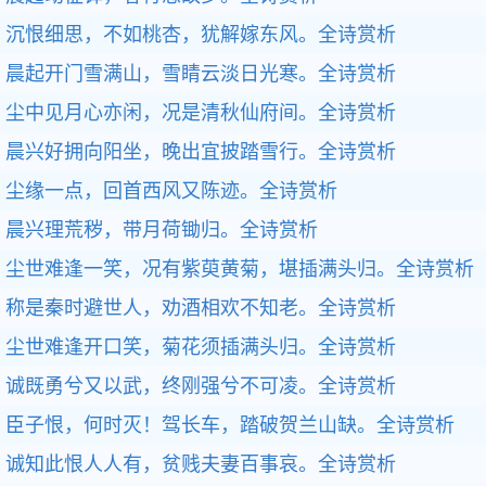
沉恨细思，不如桃杏，犹解嫁东风。
全诗赏析
晨起开门雪满山，雪睛云淡日光寒。
全诗赏析
尘中见月心亦闲，况是清秋仙府间。
全诗赏析
晨兴好拥向阳坐，晚出宜披踏雪行。
全诗赏析
尘缘一点，回首西风又陈迹。
全诗赏析
晨兴理荒秽，带月荷锄归。
全诗赏析
尘世难逢一笑，况有紫萸黄菊，堪插满头归。
全诗赏析
称是秦时避世人，劝酒相欢不知老。
全诗赏析
尘世难逢开口笑，菊花须插满头归。
全诗赏析
诚既勇兮又以武，终刚强兮不可凌。
全诗赏析
臣子恨，何时灭！驾长车，踏破贺兰山缺。
全诗赏析
诚知此恨人人有，贫贱夫妻百事哀。
全诗赏析