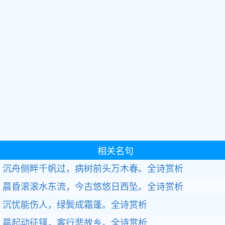
相关名句
沉舟侧畔千帆过，病树前头万木春。
全诗赏析
晨昏滚滚水东流，今古悠悠日西坠。
全诗赏析
沉忧能伤人，绿鬓成霜蓬。
全诗赏析
晨起动征铎，客行悲故乡。
全诗赏析