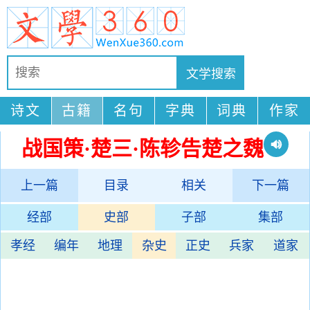
诗文
古籍
名句
字典
词典
作家
战国策·楚三·陈轸告楚之魏
上一篇
目录
相关
下一篇
经部
史部
子部
集部
孝经
编年
地理
杂史
正史
兵家
道家