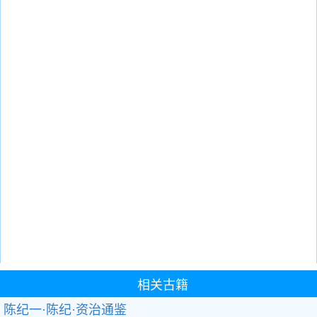
相关古籍
陈纪一·陈纪·资治通鉴