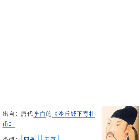
出自：唐代
李白
的
《沙丘城下寄杜
甫》
类型：
四季
天气