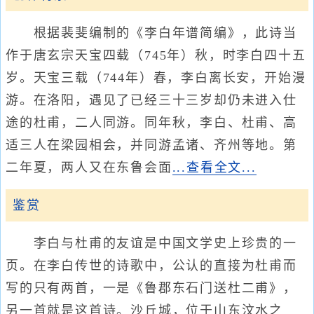
根据裴斐编制的《李白年谱简编》，此诗当
作于唐玄宗天宝四载（745年）秋，时李白四十五
岁。天宝三载（744年）春，李白离长安，开始漫
游。在洛阳，遇见了已经三十三岁却仍未进入仕
途的杜甫，二人同游。同年秋，李白、杜甫、高
适三人在梁园相会，并同游孟诸、齐州等地。第
二年夏，两人又在东鲁会面
...查看全文...
鉴赏
李白与杜甫的友谊是中国文学史上珍贵的一
页。在李白传世的诗歌中，公认的直接为杜甫而
写的只有两首，一是《鲁郡东石门送杜二甫》，
另一首就是这首诗。沙丘城，位于山东汶水之