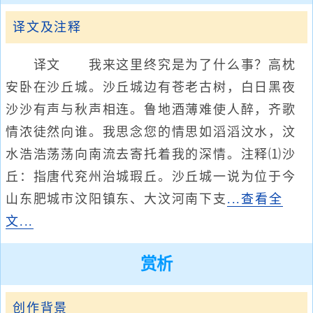
译文及注释
译文 我来这里终究是为了什么事？高枕
安卧在沙丘城。沙丘城边有苍老古树，白日黑夜
沙沙有声与秋声相连。鲁地酒薄难使人醉，齐歌
情浓徒然向谁。我思念您的情思如滔滔汶水，汶
水浩浩荡荡向南流去寄托着我的深情。注释⑴沙
丘：指唐代兖州治城瑕丘。沙丘城一说为位于今
山东肥城市汶阳镇东、大汶河南下支
...查看全
文...
赏析
创作背景