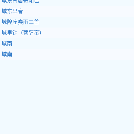
城东寓居寄知己
城东早春
城隍庙赛雨二首
城里钟（菩萨蛮）
城南
城南