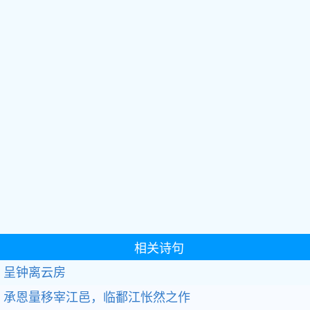
相关诗句
呈钟离云房
承恩量移宰江邑，临鄱江怅然之作