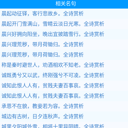
相关名句
晨起动征铎，客行悲故乡。
全诗赏析
晨起开门雪满山，雪睛云淡日光寒。
全诗赏析
晨兴好拥向阳坐，晚出宜披踏雪行。
全诗赏析
晨兴理荒秽，带月荷锄归。
全诗赏析
晨兴理荒秽，带月荷锄归。
全诗赏析
称是秦时避世人，劝酒相欢不知老。
全诗赏析
诚既勇兮又以武，终刚强兮不可凌。
全诗赏析
诚知此恨人人有，贫贱夫妻百事哀。
全诗赏析
诚知此恨人人有，贫贱夫妻百事哀。
全诗赏析
承恩不在貌，教妾若为容。
全诗赏析
城边有古树，日夕连秋声。
全诗赏析
城里夕阳城外雪，相将十里异阴晴。
全诗赏析