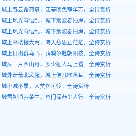
城上春云覆苑墙，江亭晚色静年芳。
全诗赏析
城上风光莺语乱，城下烟波春拍岸。
全诗赏析
城上风光莺语乱，城下烟波春拍岸。
全诗赏析
城上高楼接大荒，海天愁思正茫茫。
全诗赏析
城上日出群乌飞，鸦鸦争赴朝阳枝。
全诗赏析
城头一片西山月，多少征人马上看。
全诗赏析
城外萧萧北风起，城上健儿吹落耳。
全诗赏析
城小贼不屠，人贫伤可怜。
全诗赏析
城雪初消荠菜生，角门深巷少人行。
全诗赏析