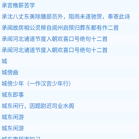
承宫樵薪苦学
承沈八丈东美除膳部员外，阻雨未遂驰贺，奉寄此诗
承闻故房相公灵榇自阆州启殡归葬东都有作二首
承闻河北诸道节度入朝欢喜口号绝句十二首
承闻河北诸道节度入朝欢喜口号绝句十二首
城
城傍曲
城傍少年（一作汉宫少年行）
城东即事
城东闲行，因题尉迟司业水阁
城东闲游
城东闲游