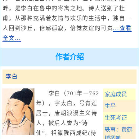
畔，是李白在鲁中的寄寓之地。诗人送别了杜
甫，从那种充满着友情与欢乐的生活中，独自一
人回到沙丘，倍感孤寂，倍觉友谊的可贵
...查看
全文...
作者介绍
李白
李白（701年－762
家庭成员
年），字太白，号青莲
生平
居士，唐朝浪漫主义诗
生死考证
人，被后人誉为“诗
轶事：黄鹤
仙”。祖籍陇西成纪(待
楼搁笔