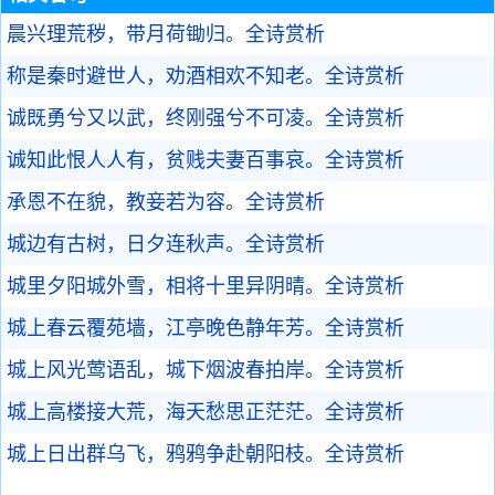
晨兴理荒秽，带月荷锄归。
全诗赏析
称是秦时避世人，劝酒相欢不知老。
全诗赏析
诚既勇兮又以武，终刚强兮不可凌。
全诗赏析
诚知此恨人人有，贫贱夫妻百事哀。
全诗赏析
承恩不在貌，教妾若为容。
全诗赏析
城边有古树，日夕连秋声。
全诗赏析
城里夕阳城外雪，相将十里异阴晴。
全诗赏析
城上春云覆苑墙，江亭晚色静年芳。
全诗赏析
城上风光莺语乱，城下烟波春拍岸。
全诗赏析
城上高楼接大荒，海天愁思正茫茫。
全诗赏析
城上日出群乌飞，鸦鸦争赴朝阳枝。
全诗赏析