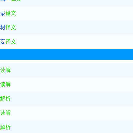
萱录
译文
人材
译文
皆妄
译文
读解
读解
解析
读解
解析