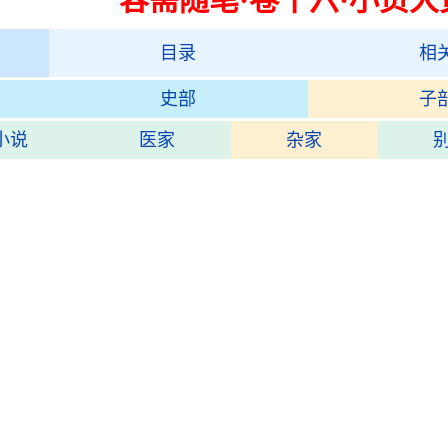
目录
相
史部
子
小说
医家
杂家