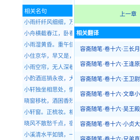
相关名句
上一章
小雨纤纤风细细，万家杨柳青烟里。
全诗赏析
相关翻译
小舟横截春江，卧看翠壁红楼起。
全诗赏析
小雨湿黄昏。重午佳辰独掩门。
全诗赏析
容斋随笔·卷十六·三长月
小住京华，早又是，中秋佳节。
全诗赏析
容斋随笔·卷十六·王逢原
小雨空帘，无人深巷，已早杏花先卖。
全诗赏
小酌酒巡销永夜，大开口笑送残年。
全诗赏析
容斋随笔·卷十六·王卫尉
小轩独坐相思处，情绪好无聊。
全诗赏析
容斋随笔·卷十六·文章
晓窗移枕，酒困香残，春阴帘卷。
全诗赏析
容斋随笔·卷十六·吴王殿
小轩窗。正梳妆。相顾无言，惟有泪千行。
全
晓风不散愁千点，宿雨还添泪一痕。
全诗赏析
容斋随笔·卷十六·小贞
小溪清水平如镜，一叶飞来浪细生。
全诗赏析
容斋随笔·卷十六·兄弟