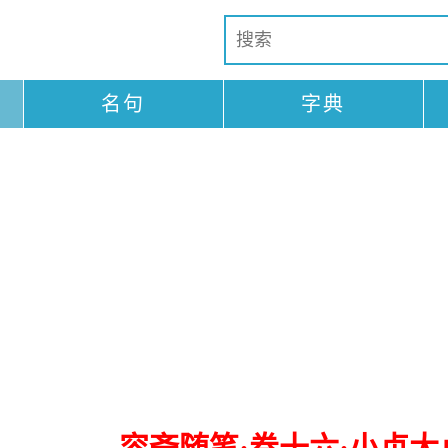
名句
字典
容斋随笔·卷十六·小贞大