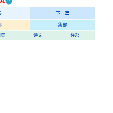
关
下一篇
部
集部
别集
诗文
经部