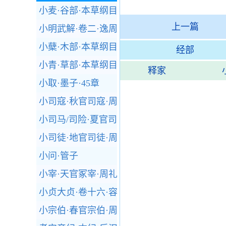
小麦·谷部·本草纲目
上一篇
小明武解·卷二·逸周书
小蘖·木部·本草纲目
经部
小青·草部·本草纲目
释家
小取·墨子·45章
小司寇·秋官司寇·周礼
小司马/司险·夏官司马·周礼
小司徒·地官司徒·周礼
小问·管子
小宰·天官冢宰·周礼
小贞大贞·卷十六·容斋随笔
小宗伯·春官宗伯·周礼