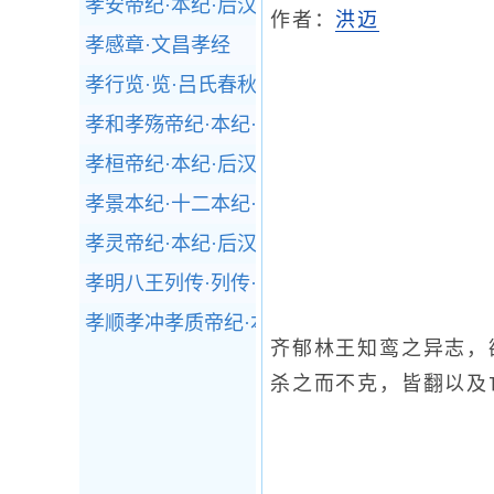
孝安帝纪·本纪·后汉书
作者：
洪迈
孝感章·文昌孝经
孝行览·览·吕氏春秋
孝和孝殇帝纪·本纪·后汉书
孝桓帝纪·本纪·后汉书
孝景本纪·十二本纪·史记
孝灵帝纪·本纪·后汉书
孝明八王列传·列传·后汉书
孝顺孝冲孝质帝纪·本纪·后汉书
齐郁林王知鸾之异志，
杀之而不克，皆翻以及