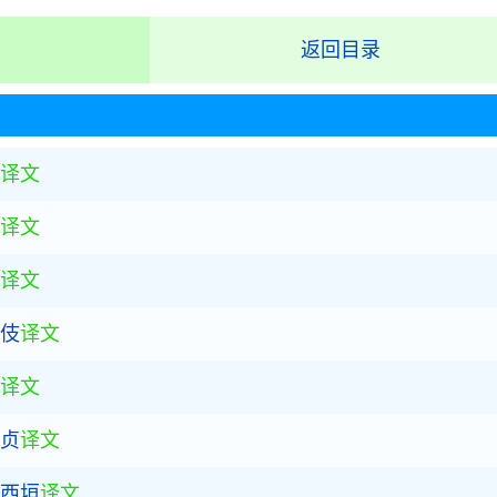
返回目录
译文
译文
析
译文
小伎
译文
译文
诗赏析
大贞
译文
直西垣
译文