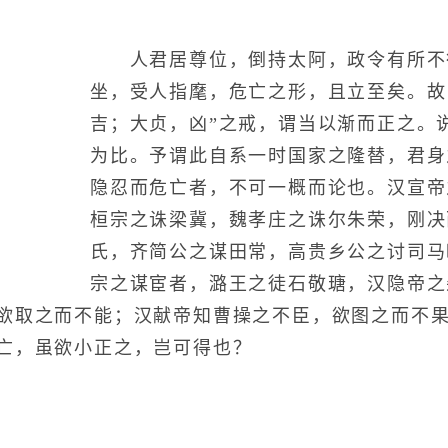
人君居尊位，倒持太阿，政令有所不
坐，受人指麾，危亡之形，且立至矣。故
吉；大贞，凶”之戒，谓当以渐而正之。
为比。予谓此自系一时国家之隆替，君身
隐忍而危亡者，不可一概而论也。汉宣帝
桓宗之诛梁冀，魏孝庄之诛尔朱荣，刚决
氏，齐简公之谋田常，高贵乡公之讨司马
宗之谋宦者，潞王之徒石敬瑭，汉隐帝之
欲取之而不能；汉献帝知曹操之不臣，欲图之而不
亡，虽欲小正之，岂可得也？