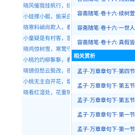
晓风催我挂帆行，绿涨春芜岸欲平。
全诗赏析
容斋随笔·卷十六·续树
小娃撑小艇，偷采白莲回。
全诗赏析
晓寒料峭尚欺人，春态苗条先到柳。
全诗赏析
容斋随笔·卷十六·一世
小童疑是有村客，急向柴门去却关。
全诗赏析
容斋随笔·卷十六·真假
晓鸡惊树雪，寒鹜守冰池。
全诗赏析
相关赏析
小桃灼灼柳鬖鬖，春色满江南。
全诗赏析
晓镜但愁云鬓改，夜吟应觉月光寒。
全诗赏析
孟子·万章章句下·第四节
小桃无主自开花，烟草茫茫带晓鸦。
全诗赏析
孟子·万章章句下·第五节
晓看红湿处，花重锦官城。
全诗赏析
孟子·万章章句下·第五节
孟子·万章章句下·第一节
孟子·万章章句下·第一节