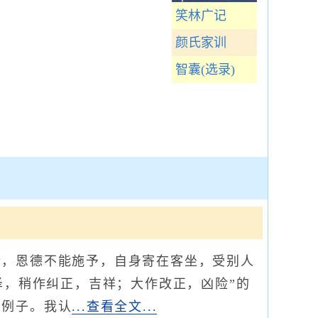
笑林广记
颜氏家训
智囊(选录)
，恩德不能施予，自身寄在客坐，受别人
泽，稍作纠正，吉祥；大作改正，凶险”的
为例子。我认
...查看全文...