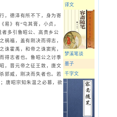
译文
行，德泽有所不下，身为寄
《易》有“屯其膏，小贞，
说者多引鲁昭公、高贵乡公
之祸福，盖有刚决而得志，
之诛霍禹，和帝之诛窦宪，
梦溪笔谈
而得志者也。鲁昭公之讨季
墨子
昭，晋元帝之征王敦，唐文
千字文
杀郭威，刚决而失者也。若
果；唐昭宗知朱温之必篡，欲