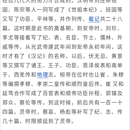
经过几代人的努力才合成的。汉明帝刘庄命班
固、陈宗等人一同写成了《世祖本纪》。班固等
又写了功臣、平林等，并作列传、
载记
共二十八
篇。这时期是此书的奠基期。到安帝时，刘珍、
李尤等接着写了纪、表、名臣、节士、儒林、外
戚等传，从光武帝建武年间到安帝永初年间，这
时才有了《汉记》的名称。以后，伏无忌、黄景
等又撰写了诸王、王子、功臣、恩泽侯表和南单
于、西羌传和
地理
志。桓帝在位时也让崔、朱穆
等编撰孝穆、孝崇二皇传和顺烈皇后传。崔又和
延笃合作写成了百官表和顺帝功臣孙程、郭镇及
郑众、蔡伦等传。到这时候，前后共有一百一十
四篇。灵帝时，蔡邕、杨彪等补写了纪、志、传
几十篇，时限顺延到了灵帝。