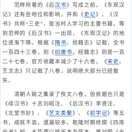
范晔所著的《后
汉书
》写成之前，《东观汉
记》还有些地位和影响，并和《
史记
》、《汉
书》共称“三史”，是当时人学习的主要书籍。等
到范晔的《后汉书》一出现，《东观汉记》的地
位逐渐下降。根据《
隋书
。经籍志》记载，全书
一百四十三卷，到《
旧唐书
。经籍志》则是一百
二十七卷，官方收藏本减少了十六卷，《
宋史
。
艺文志》只记载了八卷，说明绝大部分已经散
失。
清朝人姚之集录了佚文八卷，但依据也只是
《续汉书》十志刘昭注、《后汉书》李贤注、
《北堂书钞》、《
艺文类聚
》、《
初学记
》等五
书，成就不高，遗漏较多。乾隆时期修撰《四库