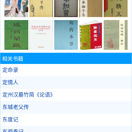
相关书籍
定命录
定情人
定州汉墓竹简《论语》
东城老父传
东度记
东观奏记