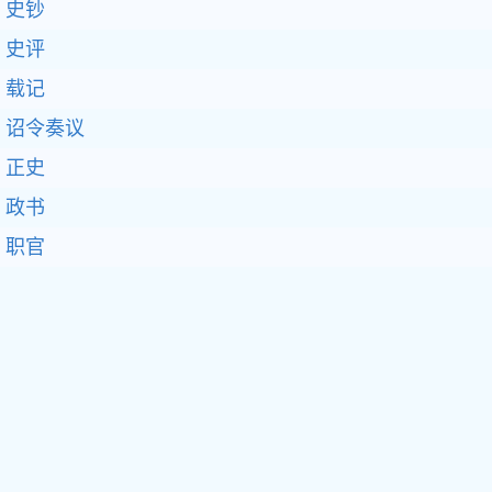
史钞
史评
载记
诏令奏议
正史
政书
职官