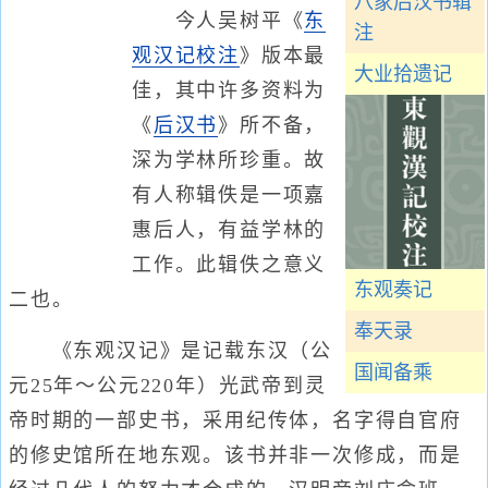
八家后汉书辑
今人吴树平《
东
注
观汉记校注
》版本最
大业拾遗记
佳，其中许多资料为
《
后汉书
》所不备，
深为学林所珍重。故
有人称辑佚是一项嘉
惠后人，有益学林的
工作。此辑佚之意义
东观奏记
二也。
奉天录
《东观汉记》是记载东汉（公
国闻备乘
元25年～公元220年）光武帝到灵
帝时期的一部史书，采用纪传体，名字得自官府
的修史馆所在地东观。该书并非一次修成，而是