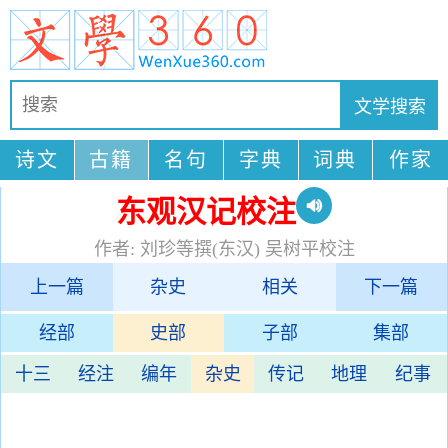
诗文
古籍
名句
字典
词典
作家
东观汉记校注
作者: 刘珍等撰(东汉) 吴树平校注
上一篇
杂史
相关
下一篇
经部
史部
子部
集部
十三
经注
编年
杂史
传记
地理
纪事