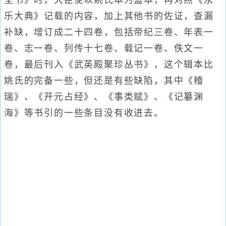
全书》时，大臣便以姚氏本为蓝本，再对照《永
乐大典》记载的内容，加上其他书的佐证，查漏
补缺，增订成二十四卷，包括帝纪三卷、年表一
卷、志一卷、列传十七卷、载记一卷、佚文一
卷，最后刊入《武英殿聚珍丛书》，这个辑本比
姚氏的完备一些，但还是有些缺陷，其中《稽
瑞》、《开元占经》、《事类赋》、《记纂渊
海》等书引的一些条目没有收进去。