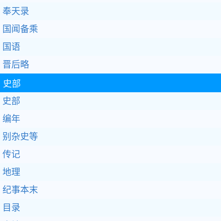
奉天录
国闻备乘
国语
晋后略
史部
史部
编年
别杂史等
传记
地理
纪事本末
目录