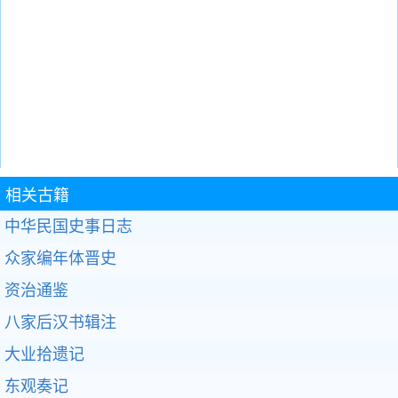
相关古籍
中华民国史事日志
众家编年体晋史
资治通鉴
八家后汉书辑注
大业拾遗记
东观奏记