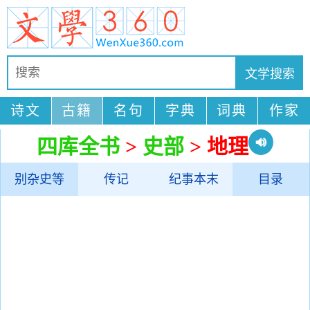
诗文
古籍
名句
字典
词典
作家
四库全书
>
史部
> 地理
别杂史等
传记
纪事本末
目录