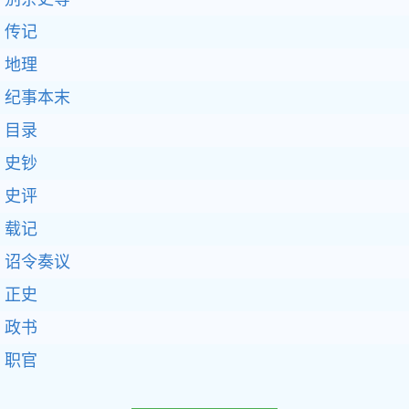
传记
地理
纪事本末
目录
史钞
史评
载记
诏令奏议
正史
政书
职官