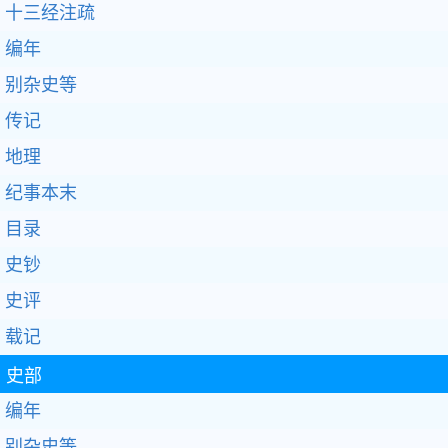
十三经注疏
编年
别杂史等
传记
地理
纪事本末
目录
史钞
史评
载记
史部
编年
别杂史等