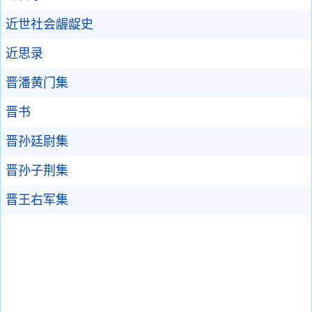
近世社会龌龊史
近思录
晋潘黄门集
晋书
晋孙廷尉集
晋孙子荆集
晋王右军集