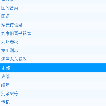
国闻备乘
国语
靖康传信录
九家旧晋书辑本
九州春秋
龙川别志
满清入关暴政
史部
史部
编年
别杂史等
传记