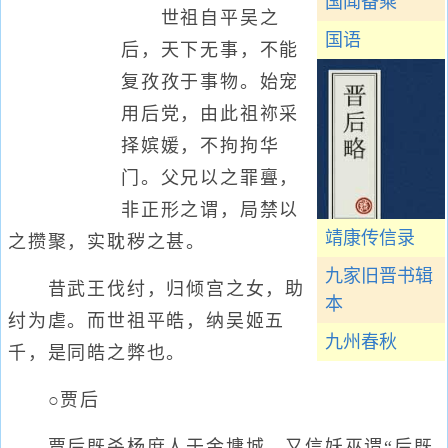
国闻备乘
世祖自平吴之
国语
后，天下无事，不能
复孜孜于事物。始宠
用后党，由此祖祢采
择嫔媛，不拘拘华
门。父兄以之罪亹，
非正形之谓，局禁以
靖康传信录
之攒聚，实耽秽之甚。
九家旧晋书辑
昔武王伐纣，归倾宫之女，助
本
纣为虐。而世祖平皓，纳吴姬五
九州春秋
千，是同皓之弊也。
○贾后
贾后既杀杨庶人于金墉城，又信妖巫谓“后既