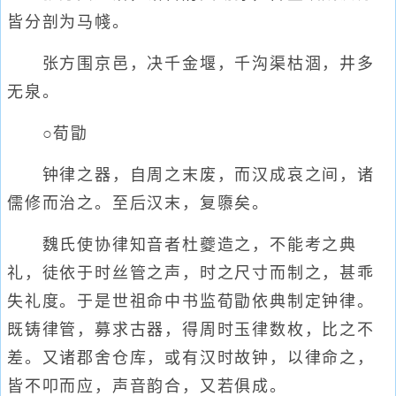
皆分剖为马帴。
张方围京邑，决千金堰，千沟渠枯涸，井多
无泉。
○荀勖
钟律之器，自周之末废，而汉成哀之间，诸
儒修而治之。至后汉末，复隳矣。
魏氏使协律知音者杜夔造之，不能考之典
礼，徒依于时丝管之声，时之尺寸而制之，甚乖
失礼度。于是世祖命中书监荀勖依典制定钟律。
既铸律管，募求古器，得周时玉律数枚，比之不
差。又诸郡舍仓库，或有汉时故钟，以律命之，
皆不叩而应，声音韵合，又若俱成。