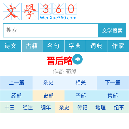
诗文
古籍
名句
字典
词典
作家
晋后略
作者: 荀绰
上一篇
杂史
相关
下一篇
经部
史部
子部
集部
十三
经注
编年
杂史
传记
地理
纪事