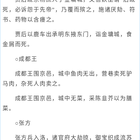
死，必诉怨于先帝”，乃覆而殡之，施诸厌劾、符
书、药物以含瘗之。
贾后以鹿车出承明东掖东门，诣金墉城，食
金屑而死。
○成都王
成都王围京邑，城中鱼肉无出，营巷卖死驴
马肉，杂死人肉卖之。
成都王围京邑，城中无菜，采陈韭芥以为膳
菜。
○张方
张方兵入洛，诸官府大劫掠，御宝织成流苏