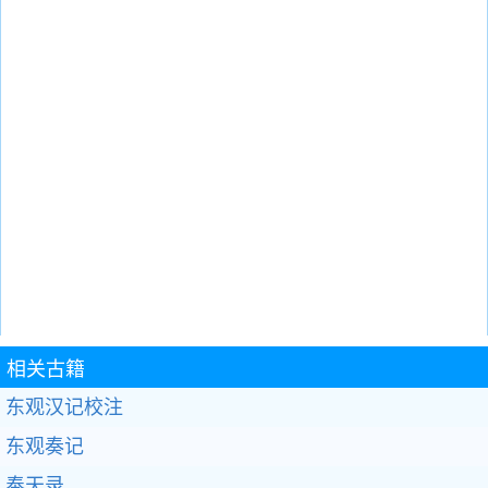
相关古籍
东观汉记校注
东观奏记
奉天录