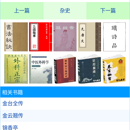
上一篇
杂史
下一篇
相关书籍
金台全传
金云翘传
锦香亭