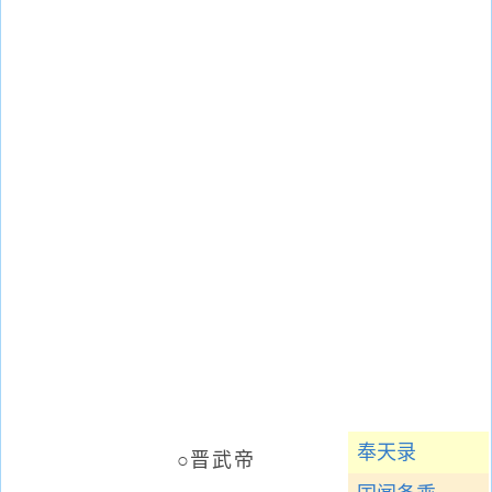
奉天录
○晋武帝