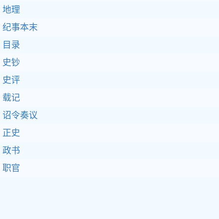
地理
纪事本末
目录
史钞
史评
载记
诏令奏议
正史
政书
职官