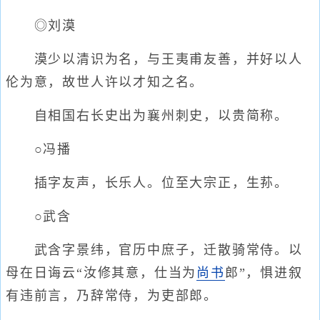
◎刘漠
漠少以清识为名，与王夷甫友善，并好以人
伦为意，故世人许以才知之名。
自相国右长史出为襄州刺史，以贵简称。
○冯播
插字友声，长乐人。位至大宗正，生荪。
○武含
武含字景纬，官历中庶子，迁散骑常侍。以
母在日诲云“汝修其意，仕当为
尚书
郎”，惧进叙
有违前言，乃辞常侍，为吏部郎。