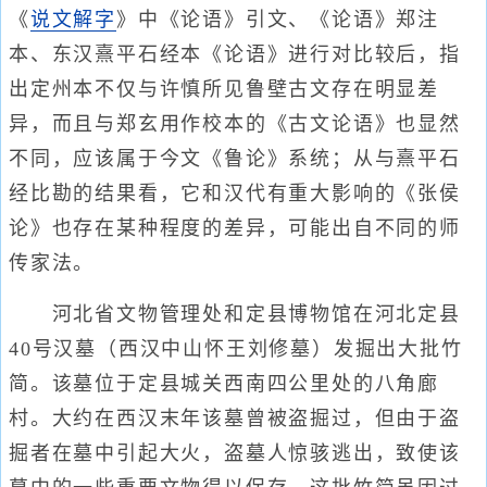
《
说文解字
》中《论语》引文、《论语》郑注
本、东汉熹平石经本《论语》进行对比较后，指
出定州本不仅与许慎所见鲁壁古文存在明显差
异，而且与郑玄用作校本的《古文论语》也显然
不同，应该属于今文《鲁论》系统；从与熹平石
经比勘的结果看，它和汉代有重大影响的《张侯
论》也存在某种程度的差异，可能出自不同的师
传家法。
河北省文物管理处和定县博物馆在河北定县
40号汉墓（西汉中山怀王刘修墓）发掘出大批竹
简。该墓位于定县城关西南四公里处的八角廊
村。大约在西汉末年该墓曾被盗掘过，但由于盗
掘者在墓中引起大火，盗墓人惊骇逃出，致使该