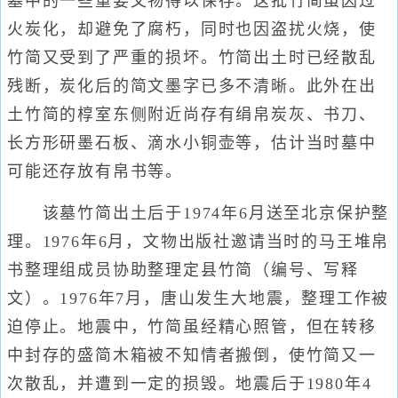
墓中的一些重要文物得以保存。这批竹简虽因过
火炭化，却避免了腐朽，同时也因盗扰火烧，使
竹简又受到了严重的损坏。竹简出土时已经散乱
残断，炭化后的简文墨字已多不清晰。此外在出
土竹简的椁室东侧附近尚存有绢帛炭灰、书刀、
长方形研墨石板、滴水小铜壶等，估计当时墓中
可能还存放有帛书等。
该墓竹简出土后于1974年6月送至北京保护整
理。1976年6月，文物出版社邀请当时的马王堆帛
书整理组成员协助整理定县竹简（编号、写释
文）。1976年7月，唐山发生大地震，整理工作被
迫停止。地震中，竹简虽经精心照管，但在转移
中封存的盛简木箱被不知情者搬倒，使竹简又一
次散乱，并遭到一定的损毁。地震后于1980年4