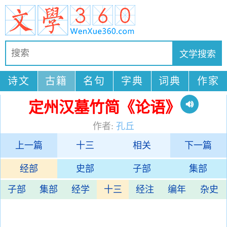
诗文
古籍
名句
字典
词典
作家
定州汉墓竹简《论语》
作者:
孔丘
上一篇
十三
相关
下一篇
经部
史部
子部
集部
子部
集部
经学
十三
经注
编年
杂史