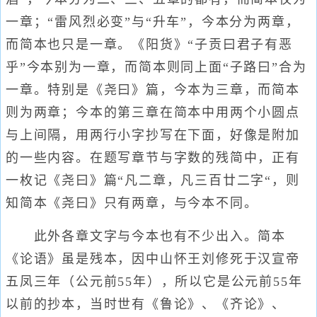
一章；“雷风烈必变”与“升车”，今本分为两章，
而简本也只是一章。《阳货》“子贡曰君子有恶
乎”今本别为一章，而简本则同上面“子路曰”合为
一章。特别是《尧曰》篇，今本为三章，而简本
则为两章；今本的第三章在简本中用两个小圆点
与上间隔，用两行小字抄写在下面，好像是附加
的一些内容。在题写章节与字数的残简中，正有
一枚记《尧曰》篇“凡二章，凡三百廿二字“，则
知简本《尧曰》只有两章，与今本不同。
此外各章文字与今本也有不少出入。简本
《论语》虽是残本，因中山怀王刘修死于汉宣帝
五凤三年（公元前55年），所以它是公元前55年
以前的抄本，当时世有《鲁论》、《齐论》、