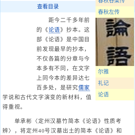
春秋谷梁传
查看目录
春秋左传
距今二千多年前
的《
论语
》抄本。这
部《论语》是中国目
前发现最早的抄本，
不仅各篇的分章与今
本多有不同，在文字
尔雅
上同今本的差异达七
礼记
百多处，是研究
儒家
论语
学说和古代文字演变的新材料，值
得重视。
单承彬〈定州汉墓竹简本《论语》性质考
辨〉，将定州40号汉墓出土的简本《论语》和