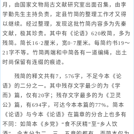
月，由国家文物局古文献研究室出面召集，由李
学勤先生主持负责，定县竹简的整理工作才又得
以继续。经过整理，发现这批竹简内容多为先秦
文献，极其珍贵。其中有《论语》620枚简，多为
残简。简长16·2厘米，宽0·7厘米。每简约书19～
21字不等。竹简两端和中简各有一道编绳，出土
时尚保留有连缀的痕迹。
残简的释文共有7，576字，不足今本《论
语》的二分之一。其中残存文字最少的为《学
而》篇，仅有20字；残存文字最多的为《卫灵
公》篇，有694字，可达今本本篇的77%。简本
《论语》与今本《论语》在篇章的分合上也多有
不同：如简本《乡党》“食不厌精”至“乡人饮
酒”，今本分为二、三、五章的都有，而简本仅为