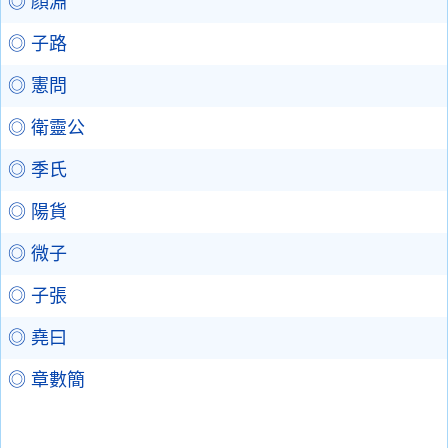
◎ 顔淵
◎ 子路
◎ 憲問
◎ 衛靈公
◎ 季氏
◎ 陽貨
◎ 微子
◎ 子張
◎ 堯曰
◎ 章數簡