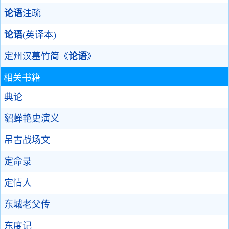
论语
注疏
论语
(英译本)
定州汉墓竹简《
论语
》
相关书籍
典论
貂蝉艳史演义
吊古战场文
定命录
定情人
东城老父传
东度记