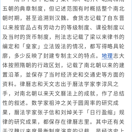
五朝的典章制度，但记述范围有时概括整个南北
朝时期，甚至追溯到汉魏。食货志记载了自东晋
以来按官品占有劳动力的等级制度、课役制度以
及当时的货币制度，刑法志记载了梁以来律书的
编定和「皇家」立法毁法的情况，都写得略具轮
廓，多少反映了封建专制主义的特点。
地理
志大
体按照隋朝的行政区划，记载了南北朝以来的建
置沿革，並保存了当时经济史和交通史等方面的
资料。律曆志和天文志出于曆法学家李淳风之
手，对南北朝以来天文曆法上的成就，作了总结
性的叙述。数学家祖沖之关于圆周率的研究成
果，曆法学家张子信和刘焯关于「日行盈缩」规
律的研究成果，都保存在律曆志里。其中还有关
于汉魏以来度量衡制度演变的记载，是经济史上