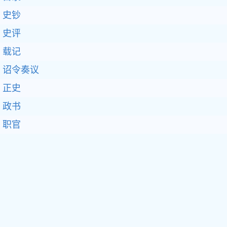
史钞
史评
载记
诏令奏议
正史
政书
职官