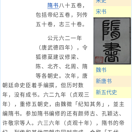
宋史
隋书
八十五卷，
宋书
包括帝纪五卷，列传
五十卷，志三十卷。
公元六二一年
（唐武德四年），令
狐德棻建议修梁、
陈、北齐、北周、隋
魏书
等各朝史。次年，唐
新唐书
朝廷命史臣着手编撰，但历时数
新五代史
年，没有成书。六二九年（贞观三
年），重修五朝史，由魏徵「纪知其务」，並主
编隋书。参加隋书编修的还有颜师古、孔颖达、
许敬宗等人。六三六年（贞观十年），隋书的帝