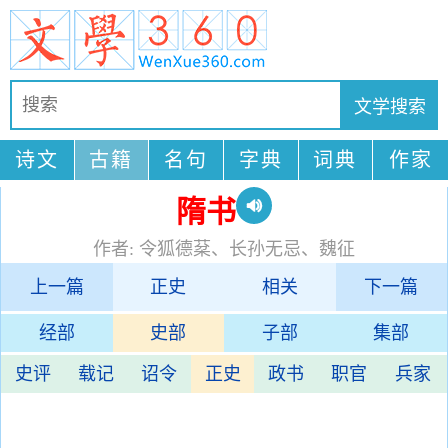
诗文
古籍
名句
字典
词典
作家
隋书
作者: 令狐德棻、长孙无忌、魏征
上一篇
正史
相关
下一篇
经部
史部
子部
集部
史评
载记
诏令
正史
政书
职官
兵家