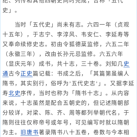
纪、列传和其他四朝史同时完成，合称「五代
史」。
当时「五代史」尚未有志。六四一年（贞观
十五年），于志宁、李淳风、韦安仁、李延寿等
又奉命续修史志。初由令狐德棻监修，六五二年
（永徽三年），改由长孙元忌监修。六五六年
（显庆元年）成书，共十志，三十卷。刘知几
史
通
古今
正史
篇记载：书成之后，「其篇第虽编人
隋书，其实别行，俗呼为’五代史志’」。又据李延
寿
北史
序传，当时也称为「隋书十志」。从内容
来说，十志虽然是配合五朝史的，但记述隋朝部
分较详，对梁、陈、齐、周等都列举朝代名，于
隋则往往仅称帝号或年号，可见编写时就以隋朝
为主。
旧唐书
著录隋书八十五卷，卷数与今本相