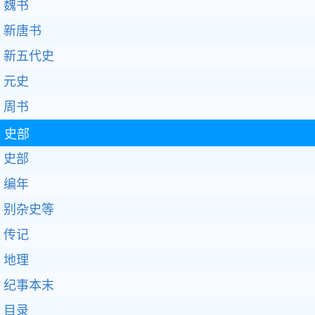
魏书
新唐书
新五代史
元史
周书
史部
史部
编年
别杂史等
传记
地理
纪事本末
目录