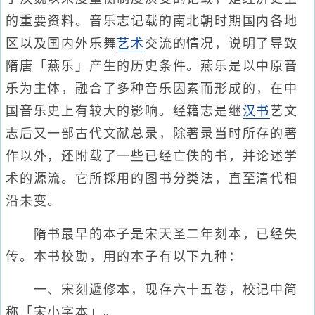
的重要资料。音乐志记载的南北朝时期国内各地
区以及国内外乐舞
艺术
交流的情况，说明了导致
隋唐「燕乐」产生的历史条件。燕乐是以中原音
乐为主体，融合了多种音乐因素而形成的，在中
国音乐史上有较大的影响。经籍志是继
汉书
艺文
志后又一部古代文献总录，除著录当时所存的著
作以外，还附载了一些已经亡佚的书，并论述学
术的源流。它所採用的图书分类法，直至清代相
沿未变。
隋书最早的本子是宋天圣二年刻本，已经失
传。本书校勘，用的本子有以下九种：
一、宋刻遞修本，现存六十五卷，校记中简
称「宋小字本」。