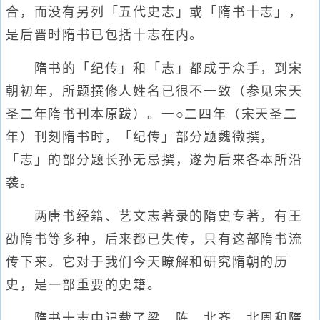
合，而没有另列「五代史志」或「隋书十志」，
是后晋时隋书已包括十志在内。
隋书的「纪传」和「志」都成于众手，到宋
朝初年，所题撰修人姓名已很不一致（参见宋天
圣二年隋书刊本原跋）。一○二四年（宋天圣二
年）刊刻隋书时，「纪传」部分题魏徵撰，
「志」的部分题长孙无忌撰，遂为后来各本所沿
袭。
两唐书经籍、艺文志著录的隋史专著，有王
劭隋书等多种，后来都已失传，只有这部隋书流
传下来。它对于我们今天瞭解和研究隋朝的历
史，是一部重要的史籍。
隋书十志中记载了梁、陈、北齐、北周和隋