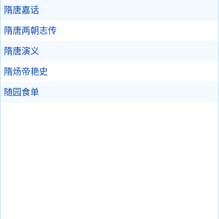
隋唐嘉话
隋唐两朝志传
隋唐演义
隋炀帝艳史
随园食单