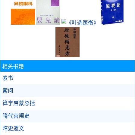
相关书籍
素书
素问
算学启蒙总括
隋代宫闱史
隋史遗文